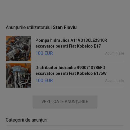
Anunțurile utilizatorului
Stan Flaviu
Pompa hidraulica A11VO130LE2S10R
excavator pe roti Fiat Kobelco E17
100 EUR
Acum 4 zile
Distribuitor hidraulic R900713786FD
excavator pe roti Fiat Kobelco E175W
100 EUR
Acum 4 zile
VEZI TOATE ANUNŢURILE
Categorii de anunțuri