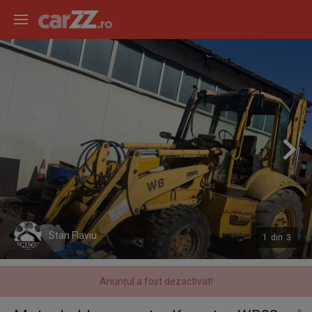
Stan Flaviu
1
din
3
Anunțul a fost dezactivat!