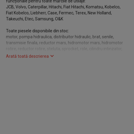
funcționale pentru toate mărcile de utilaje:
JCB, Volvo, Caterpillar, Hitachi, Fiat Hitachi, Komatsu, Kobelco,
Fiat Kobelco, Liebherr, Case, Fermec, Terex, New Holland,
Takeuchi, Etec, Samsung, O&K
Toate piesele disponibile din stoc:
motor, pompa hidraulica, distribuitor hidraulic, brat, senile,
transmisie finala, reductor mars, hidromotor mars, hidromotor
rotire, reductor rotire, steluta, sprocket, role, cilindru intinzator,
cilindru hidraulic, cabina, axa, punte, planetara, grup, pinion,
Arată toată descrierea
coroana, cupe, radiator, racitor, lama, coroana rotire
Toate piesele se pot vedea fizic la sediul nostru din Seini, judetul
Maramures
Fiecare piesa este verificata de tehnicienii nostri si se vinde cu
garantie
Livrare rapida oriunde in tara