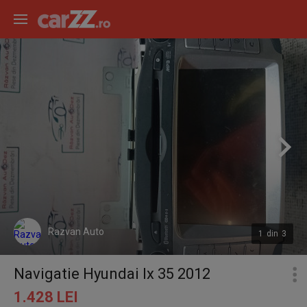
Razvan Auto
1
din
3
Navigatie Hyundai Ix 35 2012
1.428 LEI