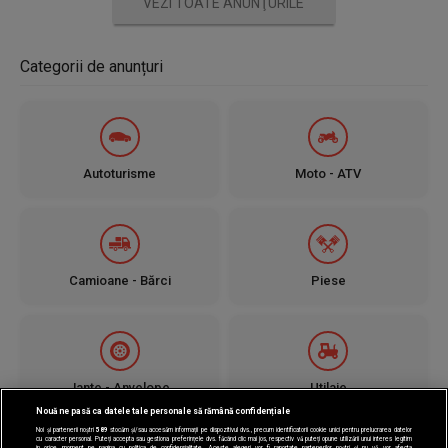
VEZI TOATE ANUNŢURILE
Categorii de anunțuri
Autoturisme
Moto - ATV
Camioane - Bărci
Piese
Jante - Anvelope
Utilaje
Nouă ne pasă ca datele tale personale să rămână confidențiale
Noi și partenerii noștri
589
stocăm și/sau accesăm informații pe dispozitivul dvs., precum identificatorii cookie unici pentru prelucrarea datelor
cu caracter personal. Puteți accepta sau gestiona preferințele dvs. făcând clic mai jos, respectiv vă puteți opune utilizării unui interes legitim
în orice moment pe pagina cu politica de confidențialitate. Aceste alegeri vor fi raportate partenerilor noștri și nu vă vor afecta