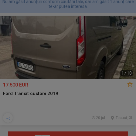
Nu am găsit anunțuri conform căutării tale, dar am găsit 1 anunț care
te-ar putea interesa.
1
/
10
17.500 EUR
Ford Transit custom 2019
20 jul.
Tecuci, GL