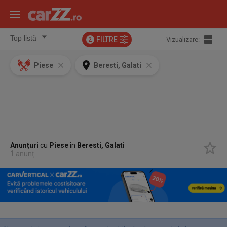
FILTRE
Vizualizare:
2
Piese
Beresti, Galati
Anunțuri
cu
Piese
în
Beresti, Galati
1 anunț