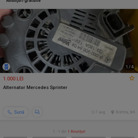
Anunţuri gratuite
1
/
4
1.000 LEI
Alternator Mercedes Sprinter
Sună
7 aug.
Bistrita, BN
1 - 1 din
1 Anunțuri