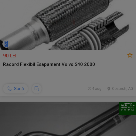
90 LEI
Racord Flexibil Esapament Volvo S40 2000
Sună
4 aug.
Costesti, AG