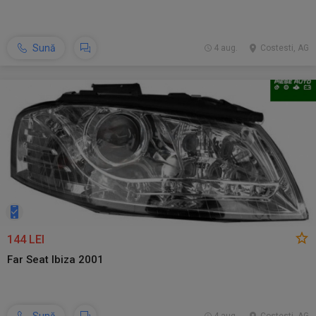
Sună
4 aug.
Costesti, AG
144 LEI
Far Seat Ibiza 2001