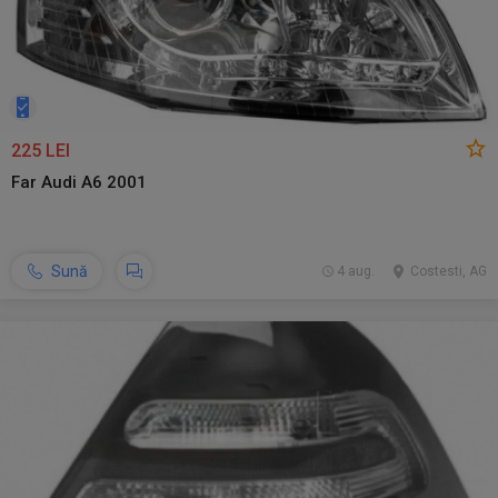
225 LEI
Far Audi A6 2001
Sună
4 aug.
Costesti, AG