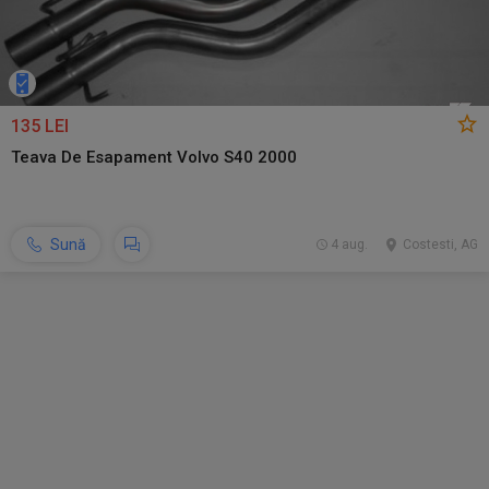
135 LEI
Teava De Esapament Volvo S40 2000
Sună
4 aug.
Costesti, AG