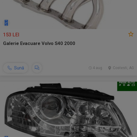
153 LEI
Galerie Evacuare Volvo S40 2000
Sună
4 aug.
Costesti, AG