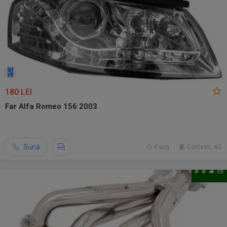
180 LEI
Far Alfa Romeo 156 2003
Sună
4 aug.
Costesti, AG