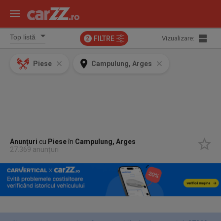
FILTRE
Vizualizare:
2
Piese
Campulung, Arges
Anunțuri
cu
Piese
în
Campulung, Arges
27.369 anunțuri