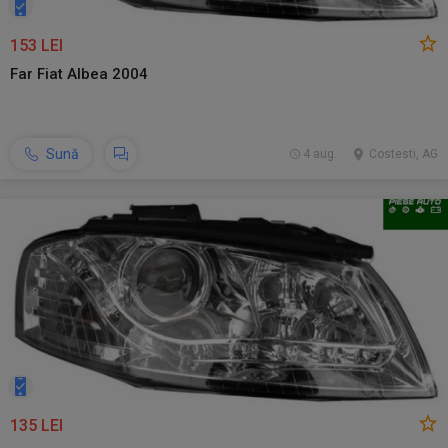
153 LEI
Far Fiat Albea 2004
Sună
4 aug.
Costesti, AG
135 LEI