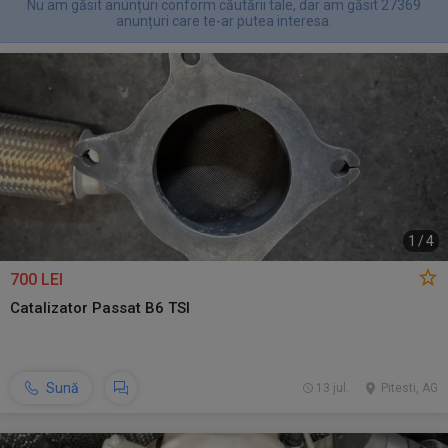
Nu am găsit anunțuri conform căutării tale, dar am găsit 27369
anunțuri care te-ar putea interesa.
1
/
4
700 LEI
Catalizator Passat B6 TSI
Sună
13 jul.
Pitesti, AG