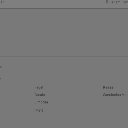
âni
Periam, Tim
e
e
Faget
Recas
Gataia
Sannicolau Mar
Jimbolia
Lugoj