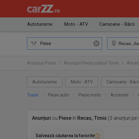
Autoturisme
Moto - ATV
Camioane - Bărci
Piese
Anunţuri Piese
/
Anunţuri Piese judeţul Timis
/
Anunţ
Autoturisme
Moto - ATV
Camioane - Bărc
Toate
Piese auto
Piese moto
Accesorii
Anunțuri
cu
Piese
în
Recas, Timis
(3 anunțuri pe
Salvează căutarea la favorite