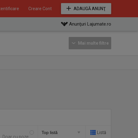
entificare
Creare Cont
ADAUGĂ ANUNŢ
Anunţuri Lajumate.ro
Mai multe filtre
Listă
Doar cu poze