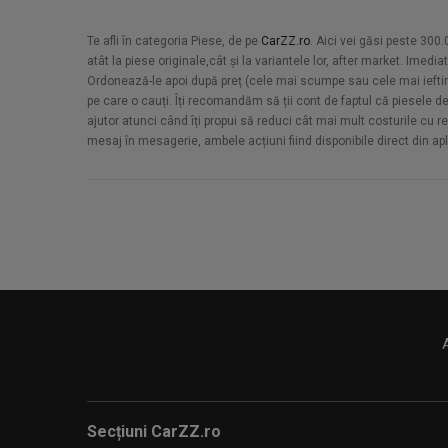
Te afli în categoria Piese, de pe
CarZZ.ro
. Aici vei găsi peste 30
atât la piese originale,cât și la variantele lor, after market. Ime
Ordonează-le apoi după preț (cele mai scumpe sau cele mai ieftine
pe care o cauți. Îți recomandăm să ții cont de faptul că piesele d
ajutor atunci când îți propui să reduci cât mai mult costurile cu re
mesaj în mesagerie, ambele acțiuni fiind disponibile direct din apl
Secțiuni CarZZ.ro