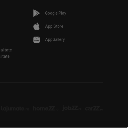
Google Play
App Store
AppGallery
ialitate
țialitate