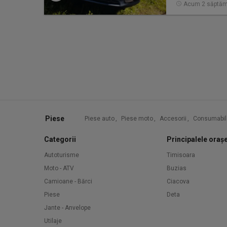
Acum 2 săptăm
Piese
Piese auto
,
Piese moto
,
Accesorii
,
Consumabil
Categorii
Principalele oraș
Autoturisme
Timisoara
Moto - ATV
Buzias
Camioane - Bărci
Ciacova
Piese
Deta
Jante - Anvelope
Utilaje