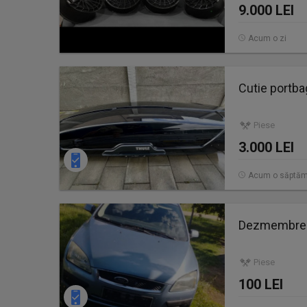
9.000 LEI
Acum o zi
Cutie portba
Piese
3.000 LEI
Acum o săptă
Dezmembrez
Piese
100 LEI