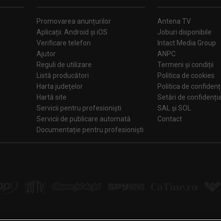
Promovarea anunțurilor
Antena TV
Aplicații: Android și iOS
Joburi disponibile
Verificare telefon
Intact Media Group
Ajutor
ANPC
Reguli de utilizare
Termeni și condiții
Listă producători
Politica de cookies
Harta judeţelor
Politica de confidenț
Hartă site
Setări de confiden
Servicii pentru profesioniști
SAL și SOL
Servicii de publicare automată
Contact
Documentație pentru profesioniști