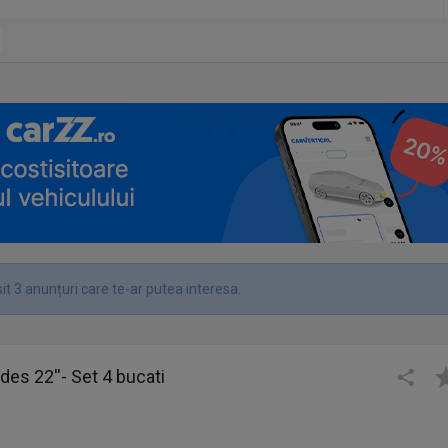
t 3 anunțuri care te-ar putea interesa.
es 22''- Set 4 bucati