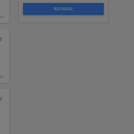
ABONARE
is
is