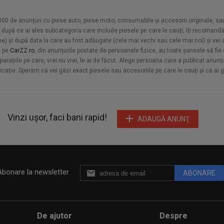
0.000 de anunțuri cu piese auto, piese moto, consumabile și accesorii originale, s
diat după ce ai ales subcategoria care include piesele pe care le cauți, îți recomand
) și după data la care au fost adăugate (cele mai vechi sau cele mai noi) și vei a
e pe
CarZZ.ro
, din anunțurile postate de persoanele fizice, au toate șansele să fi
parațiile pe care, vrei nu vrei, le ai de făcut. Alege persoana care a publicat anun
icație. Sperăm că vei găsi exact piesele sau accesoriile pe care le cauți și că ai gă
Vinzi ușor, faci bani rapid!
ADAUGĂ ANUNŢ
Abonare la newsletter
ABONARE
De ajutor
Despre