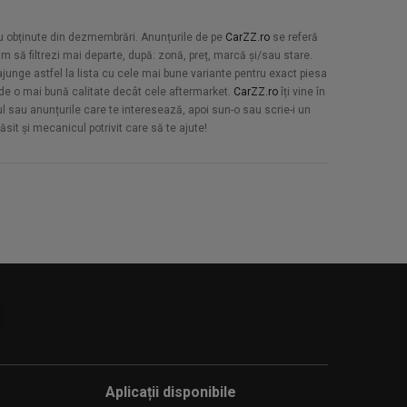
au obținute din dezmembrări. Anunțurile de pe
CarZZ.ro
se referă
ăm să filtrezi mai departe, după: zonă, preț, marcă și/sau stare.
junge astfel la lista cu cele mai bune variante pentru exact piesa
e de o mai bună calitate decât cele aftermarket.
CarZZ.ro
îți vine în
țul sau anunțurile care te interesează, apoi sun-o sau scrie-i un
sit și mecanicul potrivit care să te ajute!
Aplicații disponibile