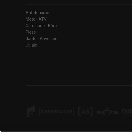
Autoturisme
Moto - ATV
Camioane - Bărci
Piese
Jante - Anvelope
Utilaje