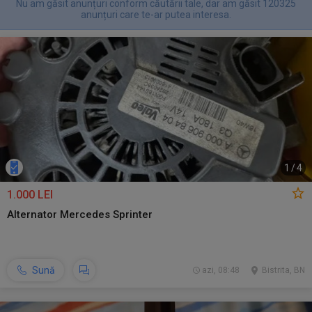
Nu am găsit anunțuri conform căutării tale, dar am găsit 120325
anunțuri care te-ar putea interesa.
1
/
4
1.000 LEI
Alternator Mercedes Sprinter
Sună
azi, 08:48
Bistrita, BN