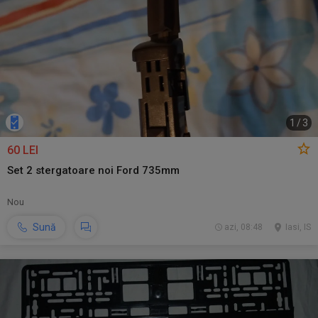
1
/
3
60 LEI
Set 2 stergatoare noi Ford 735mm
Nou
Sună
azi, 08:48
Iasi, IS