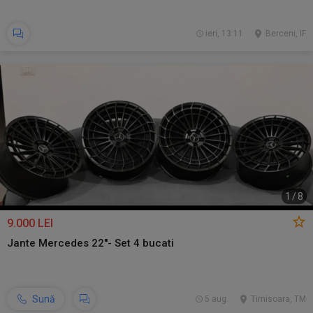
ieri, 13:11
Berceni, IF
1
/
8
9.000 LEI
Jante Mercedes 22''- Set 4 bucati
Sună
5 aug.
Timisoara, TM