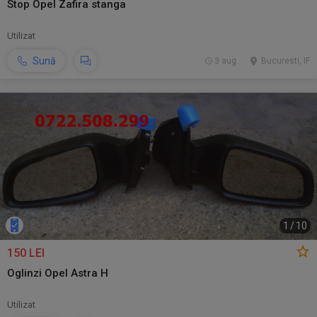
Stop Opel Zafira stanga
Utilizat
Sună
3 aug.
Bucuresti, IF
1
/
10
150 LEI
Oglinzi Opel Astra H
Utilizat