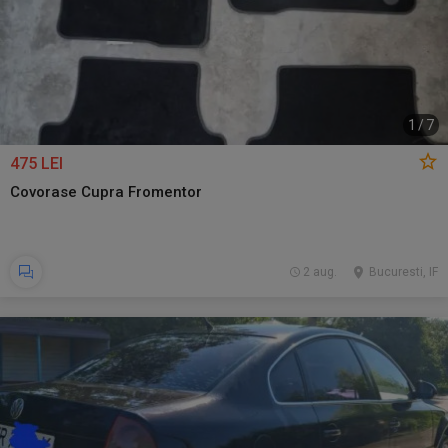
1
/
7
475 LEI
Covorase Cupra Fromentor
2 aug.
Bucuresti, IF