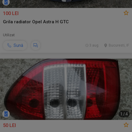
100 LEI
Grila radiator Opel Astra H GTC
Utilizat
Sună
3 aug.
Bucuresti, IF
1
/
4
50 LEI