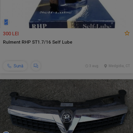
300 LEI
Rulment RHP ST1.7/16 Self Lube
Sună
3 aug.
Medgidia, CT