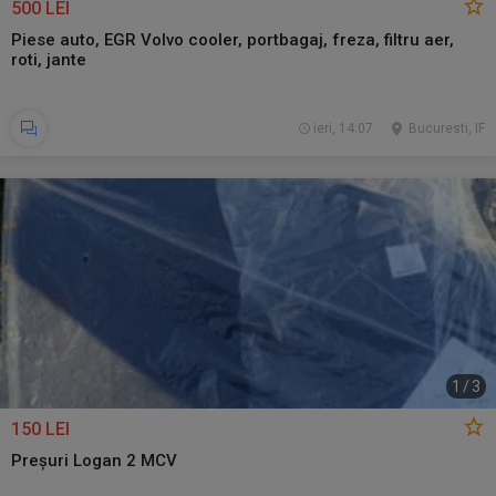
500 LEI
Piese auto, EGR Volvo cooler, portbagaj, freza, filtru aer,
roti, jante
ieri, 14:07
Bucuresti, IF
1
/
3
150 LEI
Preșuri Logan 2 MCV