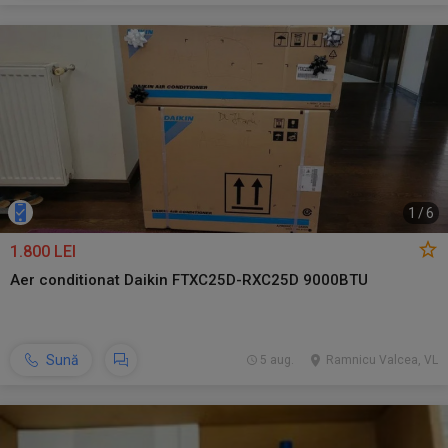
1
/
6
1.800 LEI
Aer conditionat Daikin FTXC25D-RXC25D 9000BTU
Sună
5 aug.
Ramnicu Valcea, VL