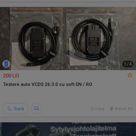
1
/
4
200 LEI
Testere auto VCDS 26.3.0 cu soft EN / RO
Sună
3 aug.
Brasov, BV