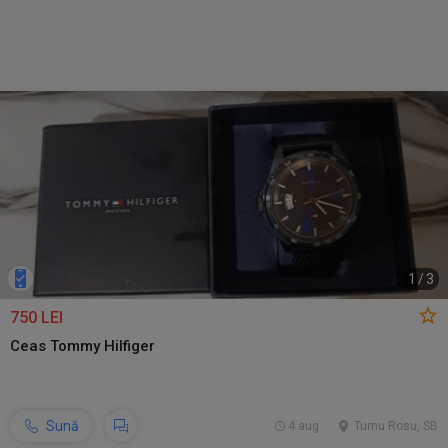
1
/
3
750 LEI
Ceas Tommy Hilfiger
Sună
4 aug.
Turnu Rosu, SB