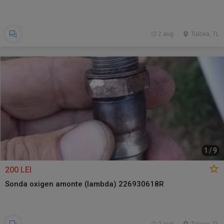
2 aug.
Tulcea, TL
1
/
9
200 LEI
Sonda oxigen amonte (lambda) 226930618R