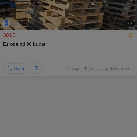
1
/
3
30 LEI
Europaleti 80 bucati
Sună
4 aug.
Campulung Moldovenesc, SV