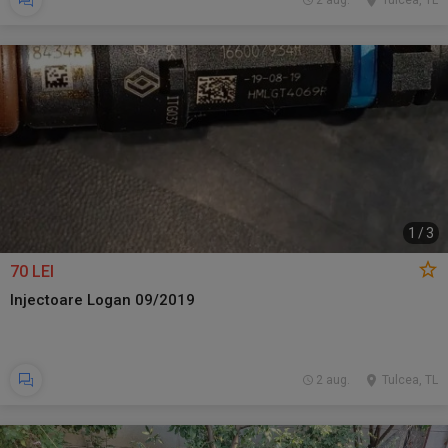
2 aug.
Tulcea, TL
1
/
3
70 LEI
Injectoare Logan 09/2019
2 aug.
Tulcea, TL