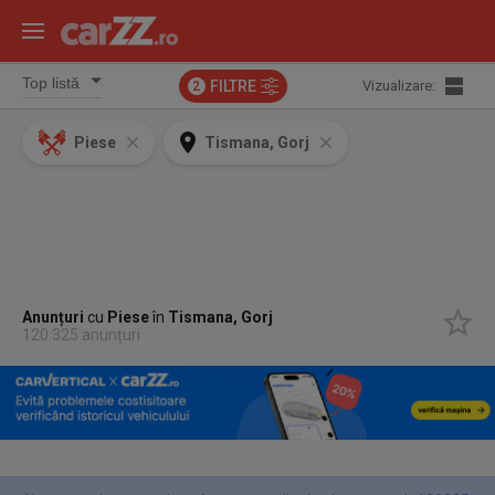
FILTRE
Vizualizare:
2
Piese
Tismana, Gorj
Anunțuri
cu
Piese
în
Tismana, Gorj
120.325 anunțuri