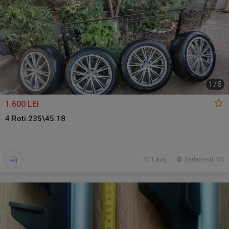
1
/
5
1.600 LEI
4 Roti 235\45.18
1 aug.
Serbotesti, VS