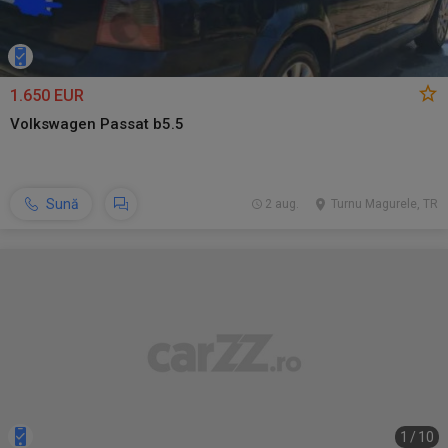
1.650 EUR
Volkswagen Passat b5.5
Sună
2 aug.
Turnu Magurele, TR
1
/
10