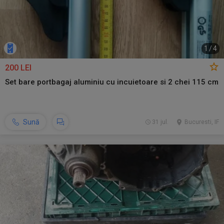
1
/
4
200 LEI
Set bare portbagaj aluminiu cu incuietoare si 2 chei 115 cm
Sună
31 jul.
Bucuresti, IF