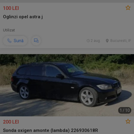
100 LEI
Oglinzi opel astra j
Utilizat
Sună
2 aug.
Bucuresti, IF
1
/
10
200 LEI
Sonda oxigen amonte (lambda) 226930618R