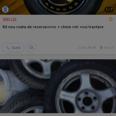
1
/
7
500 LEI
Kit nou roata de rezerva+cric + cheie roti +cui tractare
Sună
azi, 08:48
Iasi, IS