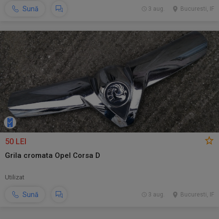
Sună
3 aug.
Bucuresti, IF
50 LEI
Grila cromata Opel Corsa D
Utilizat
Sună
3 aug.
Bucuresti, IF