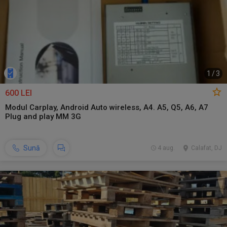
1
/
3
600 LEI
Modul Carplay, Android Auto wireless, A4. A5, Q5, A6, A7
Plug and play MM 3G
Sună
4 aug.
Calafat, DJ