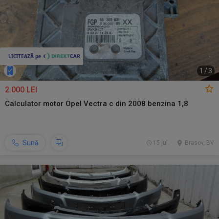
1
/
3
2.000 LEI
Calculator motor Opel Vectra c din 2008 benzina 1,8
Sună
15 jul.
Brasov, BV