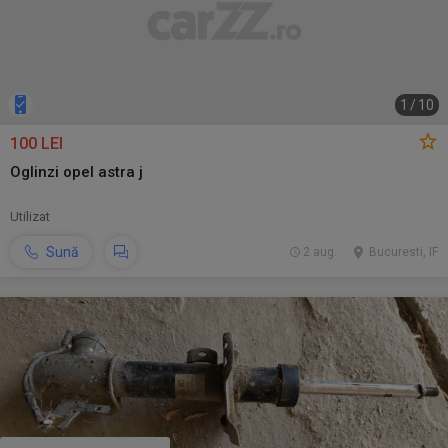
1
/
10
100 LEI
Oglinzi opel astra j
Utilizat
Sună
2 aug.
Bucuresti, IF