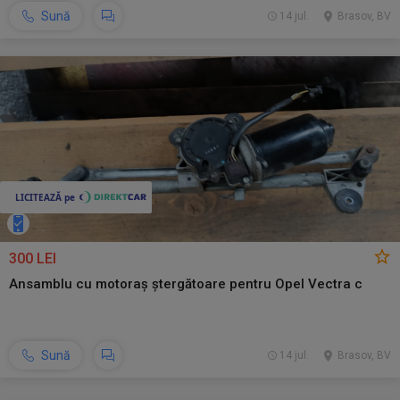
Sună
14 jul.
Brasov, BV
300 LEI
Ansamblu cu motoraș ștergătoare pentru Opel Vectra c
Sună
14 jul.
Brasov, BV