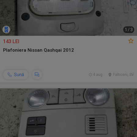
1
/
3
143 LEI
Plafoniera Nissan Qashqai 2012
Sună
4 aug.
Falticeni, SV