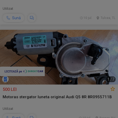
Utilizat
Sună
10 jul.
Tulcea, TL
1
/
7
500 LEI
Motoras stergator luneta original Audi Q5 8R 8R0955711B
Utilizat