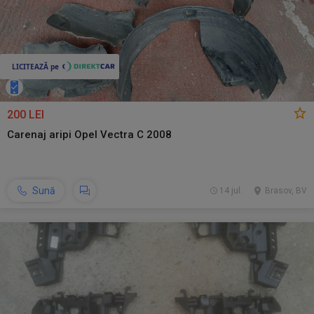
200 LEI
Carenaj aripi Opel Vectra C 2008
Sună
14 jul.
Brasov, BV