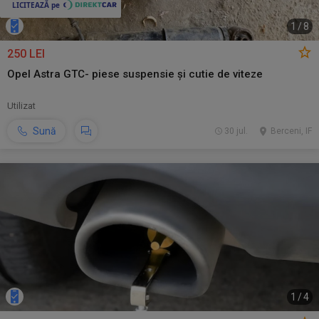
1
/
8
250 LEI
Opel Astra GTC- piese suspensie și cutie de viteze
Utilizat
Sună
30 jul.
Berceni, IF
1
/
4