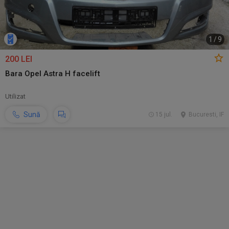
1
/
9
200 LEI
Bara Opel Astra H facelift
Utilizat
Sună
15 jul.
Bucuresti, IF