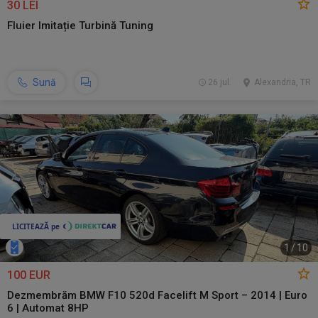
30 LEI
Fluier Imitație Turbină Tuning
Sună
26 jul.
Alexandria, TR
1
/
10
100 EUR
Dezmembrăm BMW F10 520d Facelift M Sport – 2014 | Euro
6 | Automat 8HP