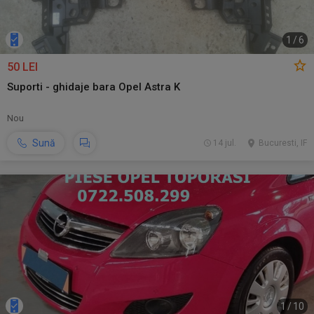
1
/
6
50 LEI
Suporti - ghidaje bara Opel Astra K
Nou
Sună
14 jul.
Bucuresti, IF
1
/
10