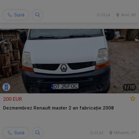
Sună
23 jul.
Arad, AR
1
/
10
200 EUR
Dezmembrez Renault master 2 an fabricație 2008
Sună
23 jul.
Mihaesti, OT