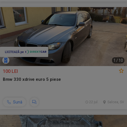
1
/
10
100 LEI
Bmw 330 xdrive euro 5 piese
Sună
22 jul.
Salcea, SV