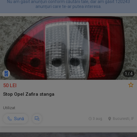
Nu am găsit anunțuri conform căutării tale, dar am găsit 120243
anunțuri care te-ar putea interesa.
1
/
4
50 LEI
Stop Opel Zafira stanga
Utilizat
Sună
3 aug.
Bucuresti, IF