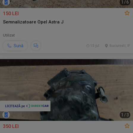
1
/
6
150 LEI
Semnalizatoare Opel Astra J
Utilizat
Sună
15 jul.
Bucuresti, IF
1
/
3
350 LEI