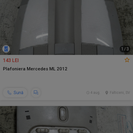
1
/
3
143 LEI
Plafoniera Mercedes ML 2012
Sună
4 aug.
Falticeni, SV