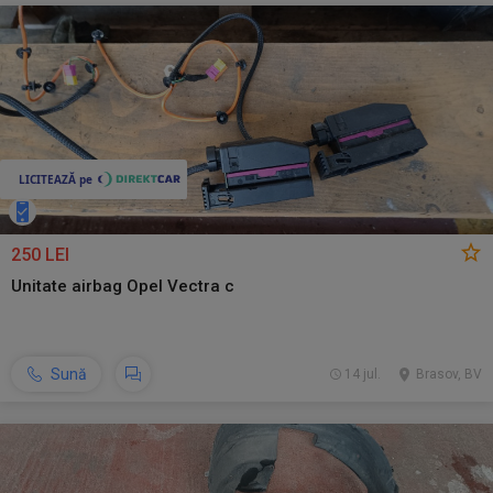
250 LEI
Unitate airbag Opel Vectra c
Sună
14 jul.
Brasov, BV