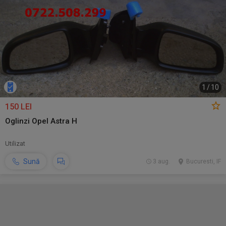
1
/
10
150 LEI
Oglinzi Opel Astra H
Utilizat
Sună
3 aug.
Bucuresti, IF