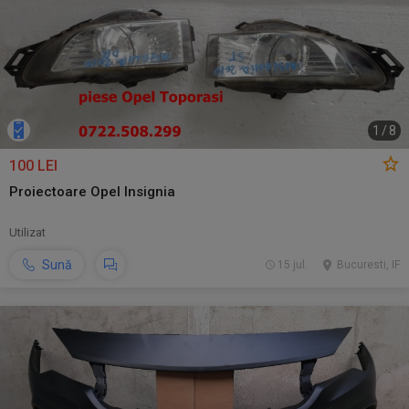
1
/
8
100 LEI
Proiectoare Opel Insignia
Utilizat
Sună
15 jul.
Bucuresti, IF