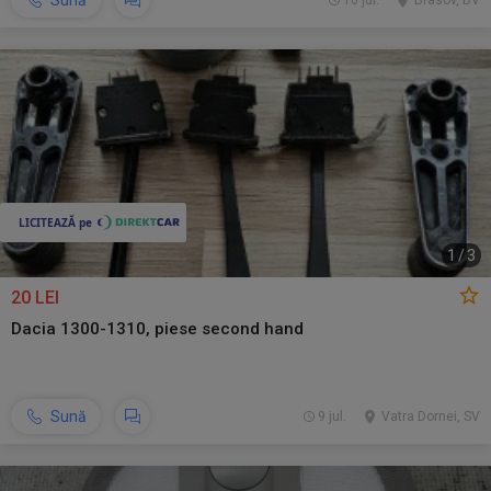
Sună
10 jul.
Brasov, BV
1
/
3
20 LEI
Dacia 1300-1310, piese second hand
Sună
9 jul.
Vatra Dornei, SV