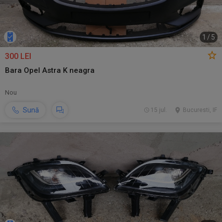
1
/
5
300 LEI
Bara Opel Astra K neagra
Nou
Sună
15 jul.
Bucuresti, IF