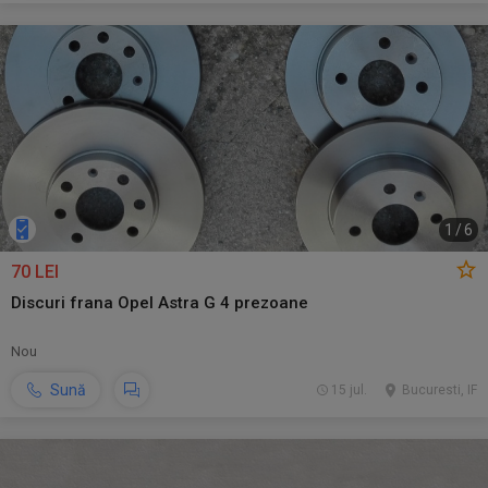
1
/
6
70 LEI
Discuri frana Opel Astra G 4 prezoane
Nou
Sună
15 jul.
Bucuresti, IF