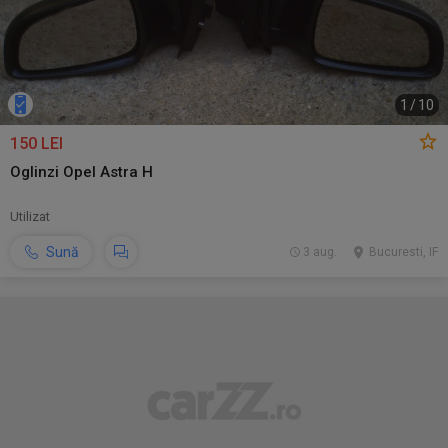
1
/
10
150 LEI
Oglinzi Opel Astra H
Utilizat
Sună
3 aug.
Bucuresti, IF