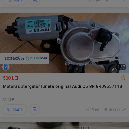
Sună
10 jul.
Tulcea, TL
1
/
7
500 LEI
Motoras stergator luneta original Audi Q5 8R 8R0955711B
Utilizat
Sună
10 jul.
Brasov, BV