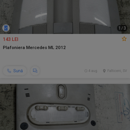
1
/
3
143 LEI
Plafoniera Mercedes ML 2012
Sună
4 aug.
Falticeni, SV