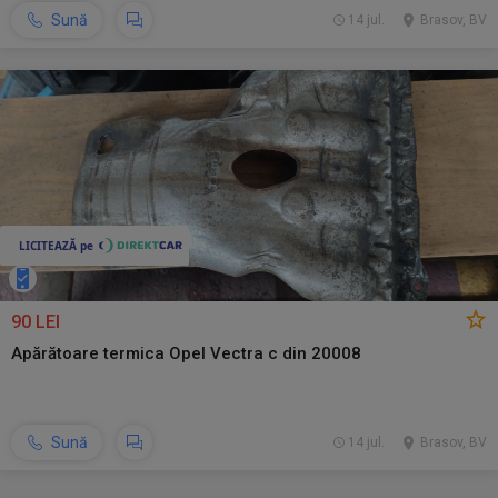
Sună
14 jul.
Brasov, BV
90 LEI
Apărătoare termica Opel Vectra c din 20008
Sună
14 jul.
Brasov, BV