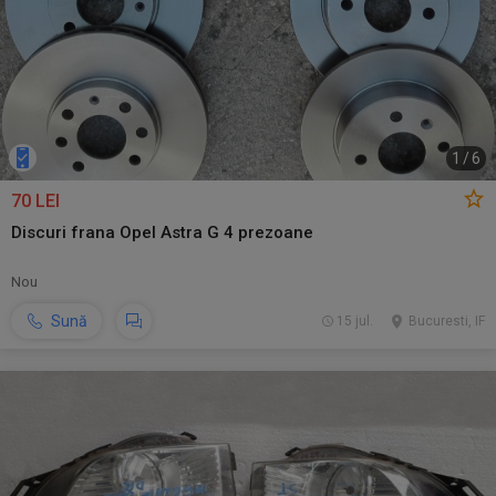
1
/
6
70 LEI
Discuri frana Opel Astra G 4 prezoane
Nou
Sună
15 jul.
Bucuresti, IF