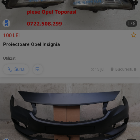
1
/
8
100 LEI
Proiectoare Opel Insignia
Utilizat
Sună
15 jul.
Bucuresti, IF