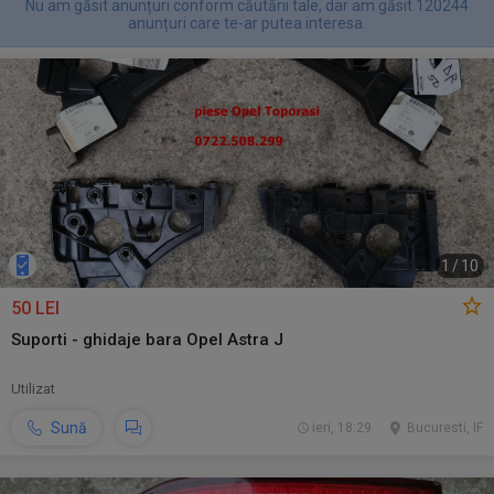
Nu am găsit anunțuri conform căutării tale, dar am găsit 120244
anunțuri care te-ar putea interesa.
1
/
10
50 LEI
Suporti - ghidaje bara Opel Astra J
Utilizat
Sună
ieri, 18:29
Bucuresti, IF