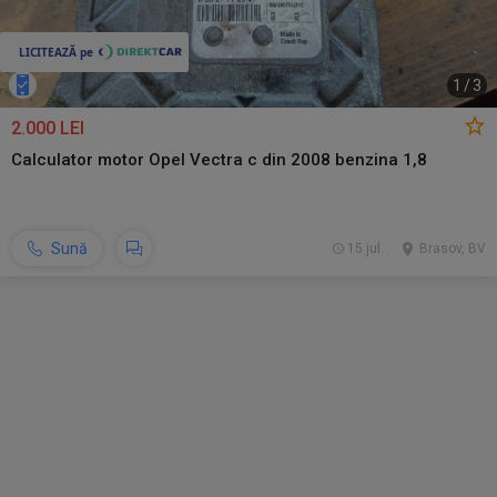
1
/
3
2.000 LEI
Calculator motor Opel Vectra c din 2008 benzina 1,8
Sună
15 jul.
Brasov, BV