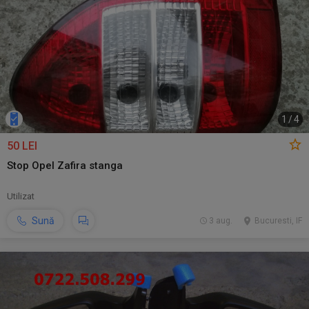
1
/
4
50 LEI
Stop Opel Zafira stanga
Utilizat
Sună
3 aug.
Bucuresti, IF