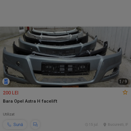
1
/
9
200 LEI
Bara Opel Astra H facelift
Utilizat
Sună
15 jul.
Bucuresti, IF