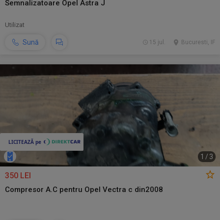
Semnalizatoare Opel Astra J
Utilizat
Sună
15 jul.
Bucuresti, IF
1
/
3
350 LEI
Compresor A.C pentru Opel Vectra c din2008