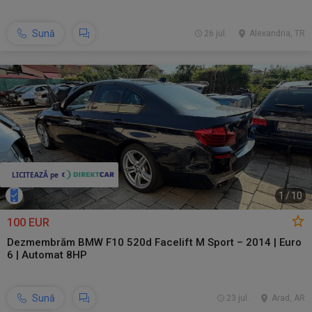
Sună
26 jul.
Alexandria, TR
1
/
10
100 EUR
Dezmembrăm BMW F10 520d Facelift M Sport – 2014 | Euro
6 | Automat 8HP
Sună
23 jul.
Arad, AR