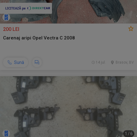
200 LEI
Carenaj aripi Opel Vectra C 2008
Sună
14 jul.
Brasov, BV
1
/
6