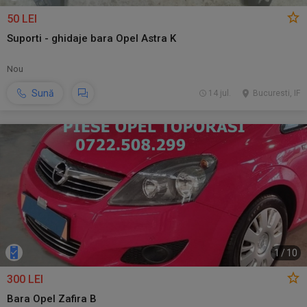
50 LEI
Suporti - ghidaje bara Opel Astra K
Nou
Sună
14 jul.
Bucuresti, IF
1
/
10
300 LEI
Bara Opel Zafira B