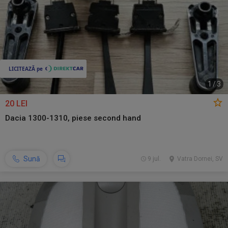
1
/
3
20 LEI
Dacia 1300-1310, piese second hand
Sună
9 jul.
Vatra Dornei, SV