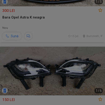
1
/
5
300 LEI
Bara Opel Astra K neagra
Nou
Sună
15 jul.
Bucuresti, IF
1
/
6
150 LEI