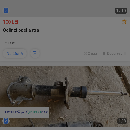
1
/
10
100 LEI
Oglinzi opel astra j
Utilizat
Sună
2 aug.
Bucuresti, IF
1
/
8