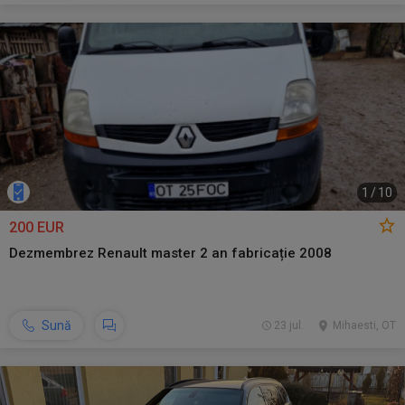
1
/
10
200 EUR
Dezmembrez Renault master 2 an fabricație 2008
Sună
23 jul.
Mihaesti, OT