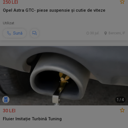
250 LEI
Opel Astra GTC- piese suspensie și cutie de viteze
Utilizat
Sună
30 jul.
Berceni, IF
1
/
4
30 LEI
Fluier Imitație Turbină Tuning