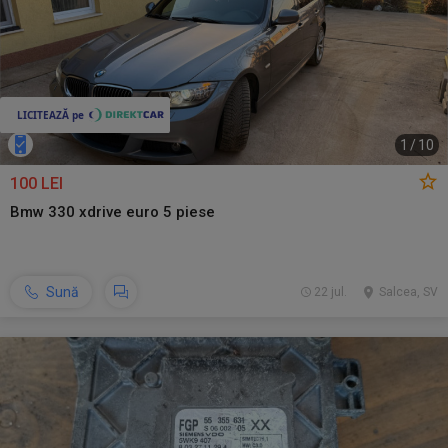
1
/
10
100 LEI
Bmw 330 xdrive euro 5 piese
Sună
22 jul.
Salcea, SV