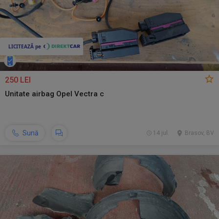
250 LEI
Unitate airbag Opel Vectra c
Sună
14 jul.
Brasov, BV