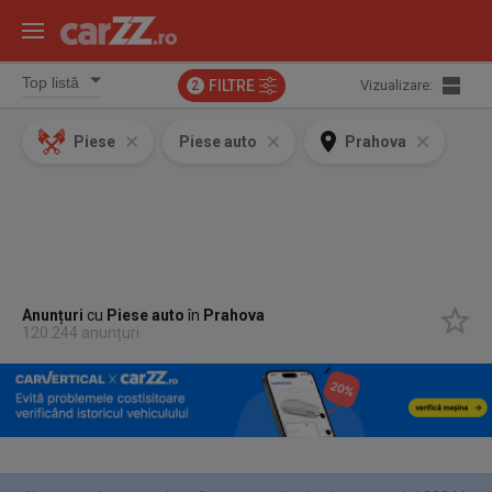
FILTRE
Vizualizare:
2
Piese
Piese auto
Prahova
Anunțuri
cu
Piese auto
în
Prahova
120.244 anunțuri