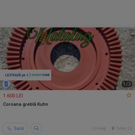
1
/
3
1.600 LEI
Coroana greblă Kuhn
Sună
5 aug.
Turda, CJ