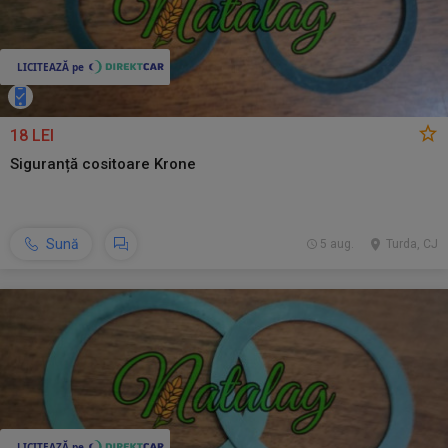
18 LEI
Siguranță cositoare Krone
Sună
5 aug.
Turda, CJ