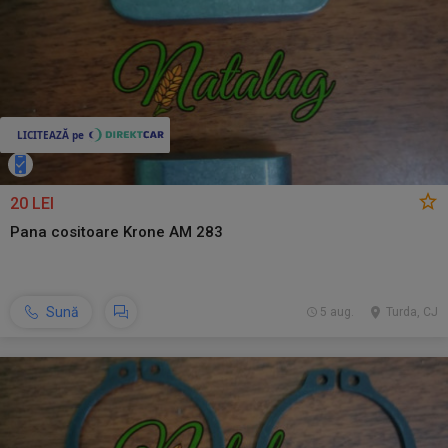
20 LEI
Pana cositoare Krone AM 283
Sună
5 aug.
Turda, CJ