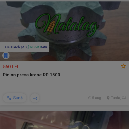
560 LEI
Pinion presa krone RP 1500
Sună
5 aug.
Turda, CJ