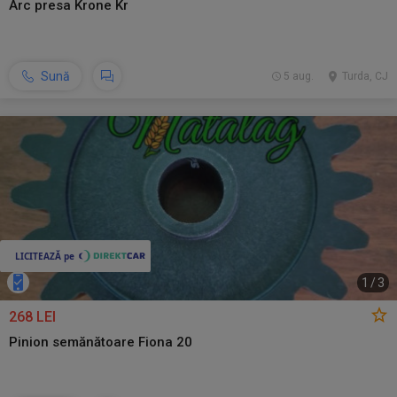
Arc presa Krone Kr
Sună
5 aug.
Turda, CJ
1
/
3
268 LEI
Pinion semănătoare Fiona 20