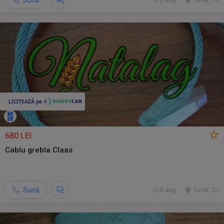
Sună
5 aug.
Turda, CJ
680 LEI
Cablu grebla Claas
Sună
5 aug.
Turda, CJ