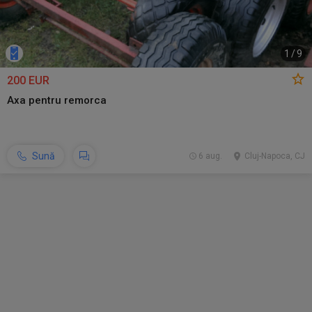
1
/
9
200 EUR
Axa pentru remorca
Sună
6 aug.
Cluj-Napoca, CJ