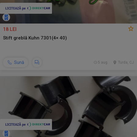
18 LEI
Stift greblă Kuhn 7301(4× 40)
Sună
5 aug.
Turda, CJ