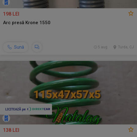
198 LEI
Arc presă Krone 1550
Sună
5 aug.
Turda, CJ
138 LEI