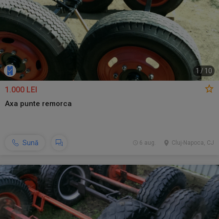
1
/
10
1.000 LEI
Axa punte remorca
Sună
6 aug.
Cluj-Napoca, CJ