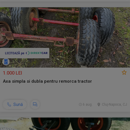
1.000 LEI
Axa simpla si dubla pentru remorca tractor
Sună
6 aug.
Cluj-Napoca, CJ