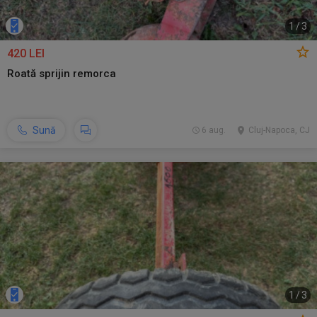
1
/
3
420 LEI
Roată sprijin remorca
Sună
6 aug.
Cluj-Napoca, CJ
1
/
3