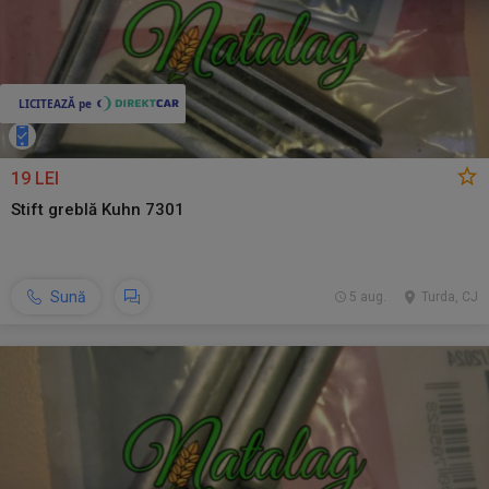
19 LEI
Stift greblă Kuhn 7301
Sună
5 aug.
Turda, CJ