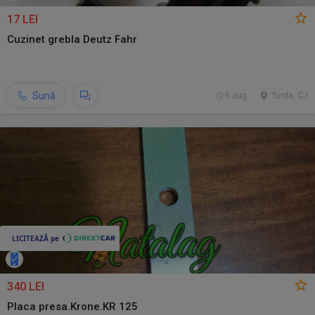
17 LEI
Cuzinet grebla Deutz Fahr
Sună
5 aug.
Turda, CJ
340 LEI
Placa presa.Krone.KR 125