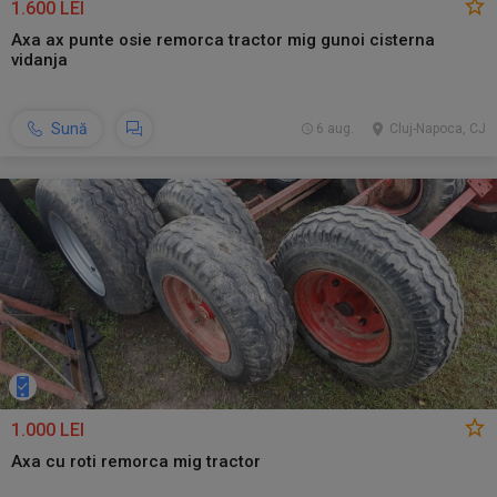
1.600 LEI
Axa ax punte osie remorca tractor mig gunoi cisterna
vidanja
Sună
6 aug.
Cluj-Napoca, CJ
1.000 LEI
Axa cu roti remorca mig tractor