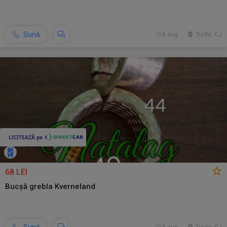
Sună
5 aug.
Turda, CJ
68 LEI
Bucșă grebla Kverneland