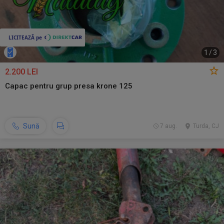
1
/
3
2.200 LEI
Capac pentru grup presa krone 125
Sună
7 aug.
Turda, CJ