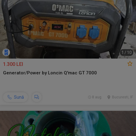
1
/
10
1.300 LEI
Generator/Power by Loncin Q'mac GT 7000
Sună
8 aug.
Bucuresti, IF