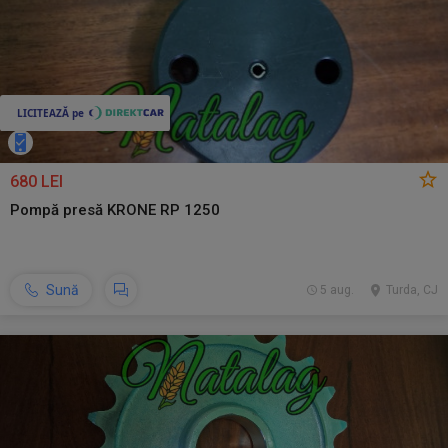
680 LEI
Pompă presă KRONE RP 1250
Sună
5 aug.
Turda, CJ