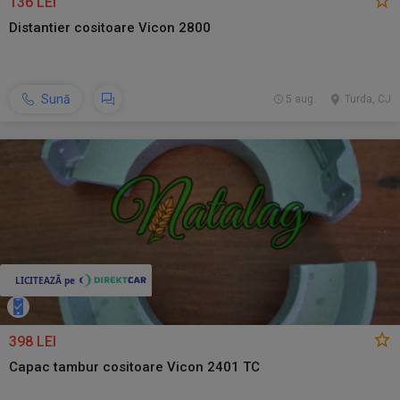
136 LEI
Distantier cositoare Vicon 2800
Sună
5 aug.
Turda, CJ
398 LEI
Capac tambur cositoare Vicon 2401 TC