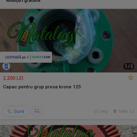
Anunţuri gratuite
1
/
3
2.200 LEI
Capac pentru grup presa krone 125
Sună
7 aug.
Turda, CJ