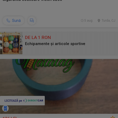
Sună
5 aug.
Turda, CJ
DE LA 1 RON
Echipamente și articole sportive