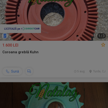
1
/
3
1.600 LEI
Coroana greblă Kuhn
Sună
5 aug.
Turda, CJ