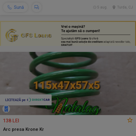
Sună
5 aug.
Turda, CJ
138 LEI
Arc presa Krone Kr