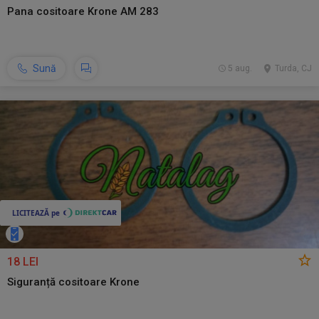
Pana cositoare Krone AM 283
Sună
5 aug.
Turda, CJ
18 LEI
Siguranță cositoare Krone