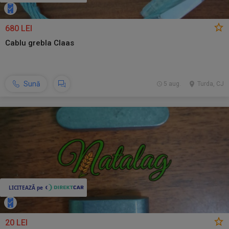
680 LEI
Cablu grebla Claas
Sună
5 aug.
Turda, CJ
20 LEI