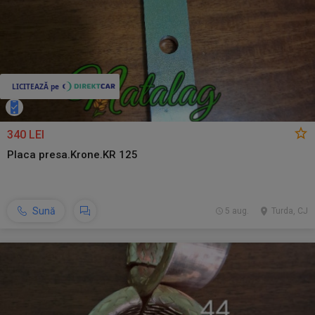
340 LEI
Placa presa.Krone.KR 125
Sună
5 aug.
Turda, CJ