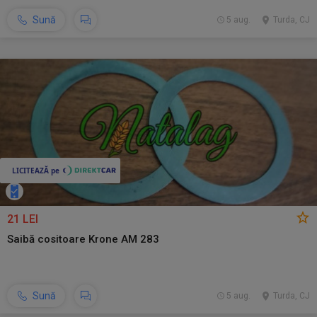
Sună
5 aug.
Turda, CJ
21 LEI
Saibă cositoare Krone AM 283
Sună
5 aug.
Turda, CJ