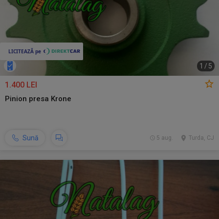
1
/
5
1.400 LEI
Pinion presa Krone
Sună
5 aug.
Turda, CJ