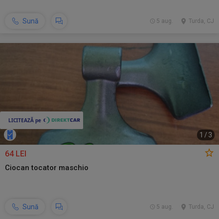
Sună
5 aug.
Turda, CJ
1
/
3
64 LEI
Ciocan tocator maschio
Sună
5 aug.
Turda, CJ