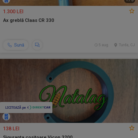
1.300 LEI
Ax greblă Claas CR 330
Sună
5 aug.
Turda, CJ
138 LEI
Siguranta cositoare Vicon 3200