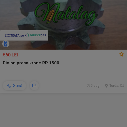
560 LEI
Pinion presa krone RP 1500
Sună
5 aug.
Turda, CJ