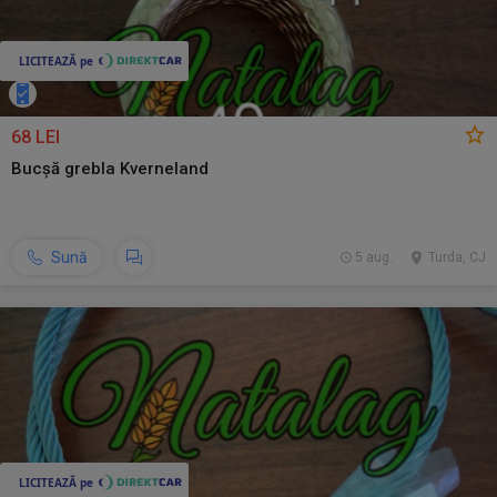
68 LEI
Bucșă grebla Kverneland
Sună
5 aug.
Turda, CJ