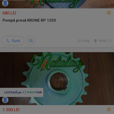
680 LEI
Pompă presă KRONE RP 1250
Sună
5 aug.
Turda, CJ
1.300 LEI