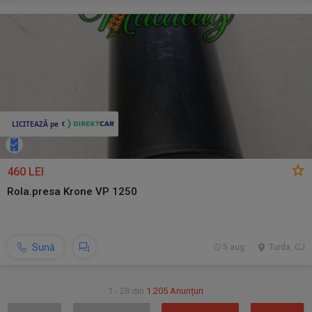
460 LEI
Rola.presa Krone VP 1250
Sună
5 aug.
Turda, CJ
1 - 28 din
1.205 Anunțuri