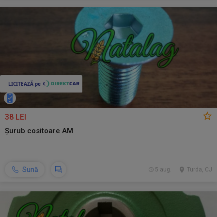
38 LEI
Șurub cositoare AM
Sună
5 aug.
Turda, CJ