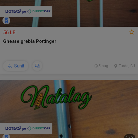
56 LEI
Gheare grebla Pöttinger
Sună
5 aug.
Turda, CJ
1
/
3