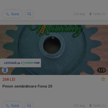
Sună
5 aug.
Turda, CJ
1
/
3
268 LEI
Pinion semănătoare Fiona 20
Sună
5 aug.
Turda, CJ