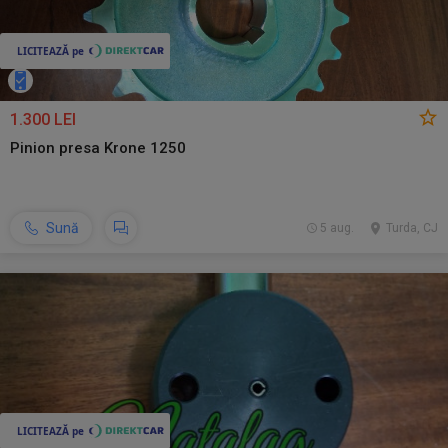
1.300 LEI
Pinion presa Krone 1250
Sună
5 aug.
Turda, CJ