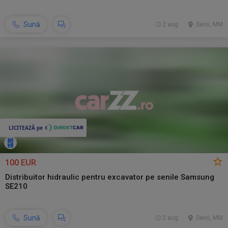
Sună
2 aug.
Seini, MM
100 EUR
Distribuitor hidraulic pentru excavator pe senile Samsung
SE210
Sună
2 aug.
Seini, MM