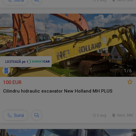
Sună
2 aug.
Seini, MM
1
/
6
100 EUR
Cilindru hidraulic excavator New Holland MH PLUS
Sună
2 aug.
Seini, MM