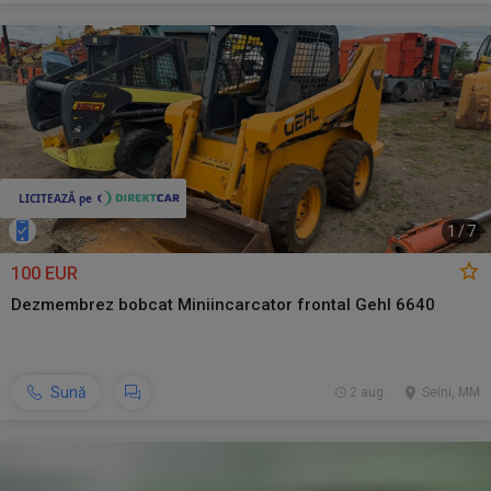
1
/
7
100 EUR
Dezmembrez bobcat Miniincarcator frontal Gehl 6640
Sună
2 aug.
Seini, MM