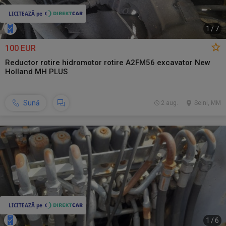
1
/
7
100 EUR
Reductor rotire hidromotor rotire A2FM56 excavator New
Holland MH PLUS
Sună
2 aug.
Seini, MM
1
/
6