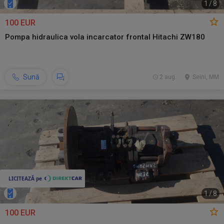
1
/
8
100 EUR
Pompa hidraulica vola incarcator frontal Hitachi ZW180
Sună
2 aug.
Seini, MM
1
/
8
100 EUR