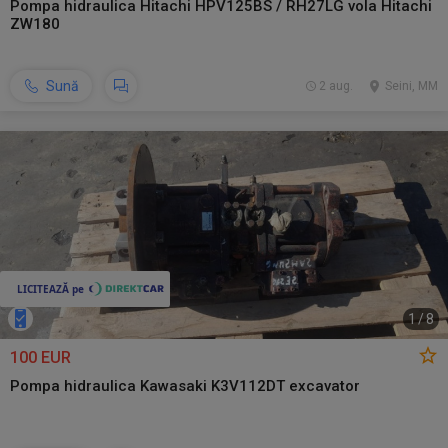
Pompa hidraulica Hitachi HPV125BS / RH27LG vola Hitachi
ZW180
Sună
2 aug.
Seini, MM
1
/
8
100 EUR
Pompa hidraulica Kawasaki K3V112DT excavator