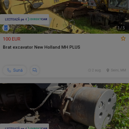
1
/
5
100 EUR
Brat excavator New Holland MH PLUS
Sună
2 aug.
Seini, MM