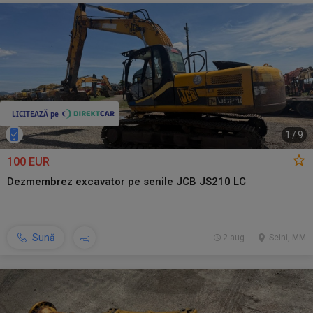
1
/
9
100 EUR
Dezmembrez excavator pe senile JCB JS210 LC
Sună
2 aug.
Seini, MM