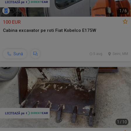
1
/
6
100 EUR
Cabina excavator pe roti Fiat Kobelco E175W
Sună
5 aug.
Seini, MM
1
/
10