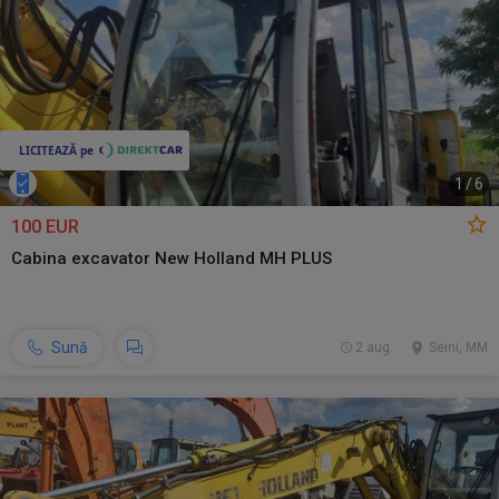
1
/
6
100 EUR
Cabina excavator New Holland MH PLUS
Sună
2 aug.
Seini, MM