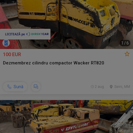
1
/
6
100 EUR
Dezmembrez cilindru compactor Wacker RT820
Sună
2 aug.
Seini, MM