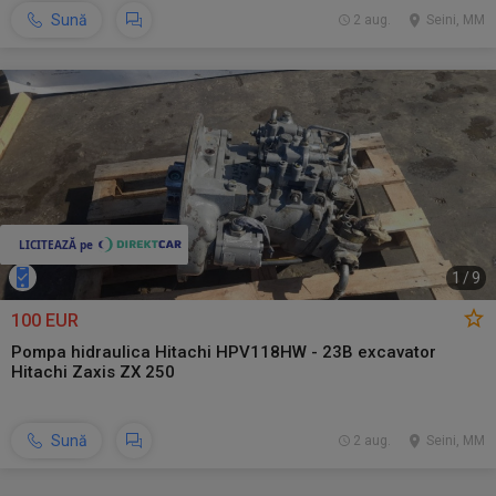
Sună
2 aug.
Seini, MM
1
/
9
100 EUR
Pompa hidraulica Hitachi HPV118HW - 23B excavator
Hitachi Zaxis ZX 250
Sună
2 aug.
Seini, MM