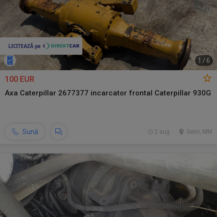
1
/
6
100 EUR
Axa Caterpillar 2677377 incarcator frontal Caterpillar 930G
Sună
2 aug.
Seini, MM