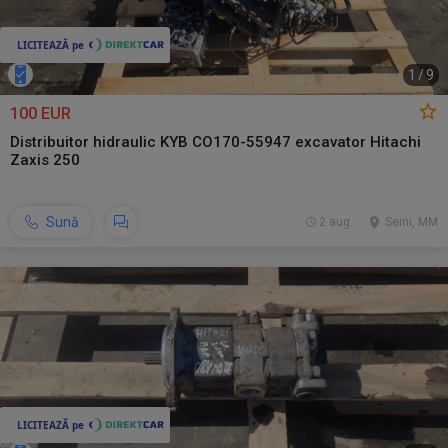
1
/
9
100 EUR
Distribuitor hidraulic KYB CO170-55947 excavator Hitachi
Zaxis 250
Sună
2 aug.
Seini, MM