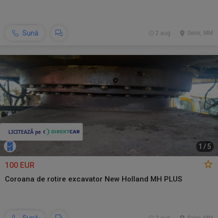
Sună
2 aug.
Seini, MM
1
/
5
100 EUR
Coroana de rotire excavator New Holland MH PLUS