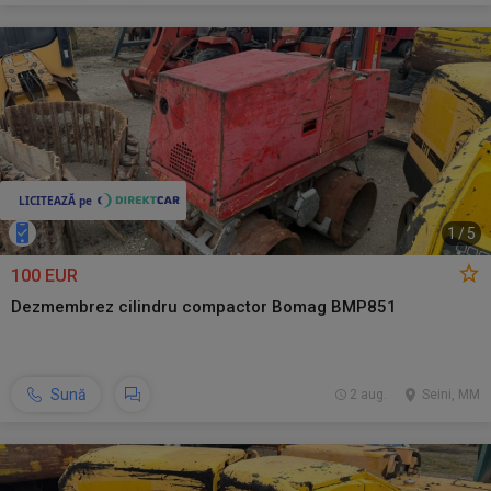
1
/
5
100 EUR
Dezmembrez cilindru compactor Bomag BMP851
Sună
2 aug.
Seini, MM