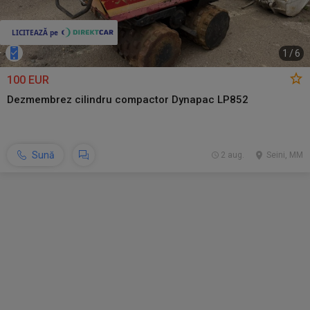
1
/
6
100 EUR
Dezmembrez cilindru compactor Dynapac LP852
Sună
2 aug.
Seini, MM