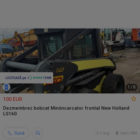
1
/
8
100 EUR
Dezmembrez bobcat Miniincarcator frontal New Holland
LS160
Sună
2 aug.
Seini, MM