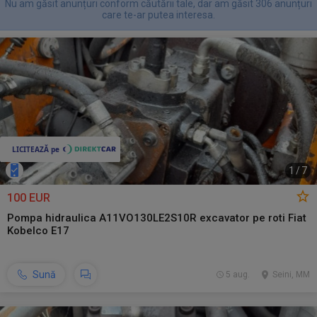
Nu am găsit anunțuri conform căutării tale, dar am găsit 306 anunțuri
care te-ar putea interesa.
1
/
7
100 EUR
Pompa hidraulica A11VO130LE2S10R excavator pe roti Fiat
Kobelco E17
Sună
5 aug.
Seini, MM