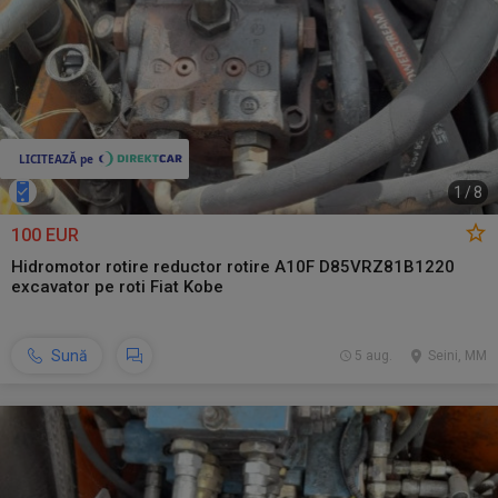
1
/
8
100 EUR
Hidromotor rotire reductor rotire A10F D85VRZ81B1220
excavator pe roti Fiat Kobe
Sună
5 aug.
Seini, MM