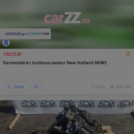
100 EUR
Dezmembrez buldoexcavator New Holland NH85
Sună
2 aug.
Seini, MM