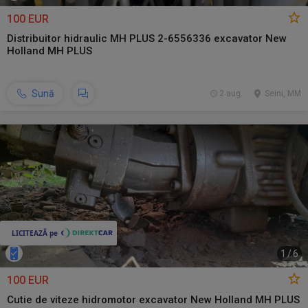
100 EUR
Distribuitor hidraulic MH PLUS 2-6556336 excavator New
Holland MH PLUS
Sună
2 aug.
Seini, MM
1
/
6
100 EUR
Cutie de viteze hidromotor excavator New Holland MH PLUS