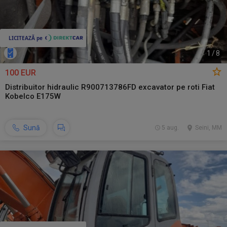
1
/
8
100 EUR
Distribuitor hidraulic R900713786FD excavator pe roti Fiat
Kobelco E175W
Sună
5 aug.
Seini, MM