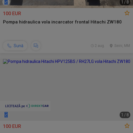
1
/
8
100 EUR
Pompa hidraulica vola incarcator frontal Hitachi ZW180
Sună
2 aug.
Seini, MM
1
/
8
100 EUR