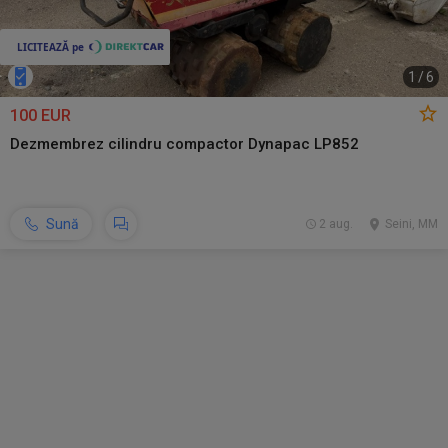
1
/
6
100 EUR
Dezmembrez cilindru compactor Dynapac LP852
Sună
2 aug.
Seini, MM