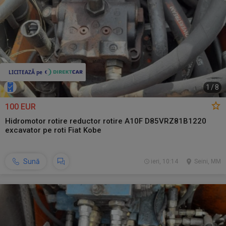
1
/
8
100 EUR
Hidromotor rotire reductor rotire A10F D85VRZ81B1220
excavator pe roti Fiat Kobe
Sună
ieri, 10:14
Seini, MM