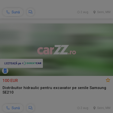
Sună
2 aug.
Seini, MM
100 EUR
Distribuitor hidraulic pentru excavator pe senile Samsung
SE210
Sună
2 aug.
Seini, MM