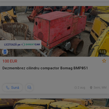
1
/
5
100 EUR
Dezmembrez cilindru compactor Bomag BMP851
Sună
2 aug.
Seini, MM