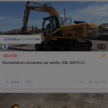
1
/
9
100 EUR
Dezmembrez excavator pe senile JCB JS210 LC
Sună
2 aug.
Seini, MM