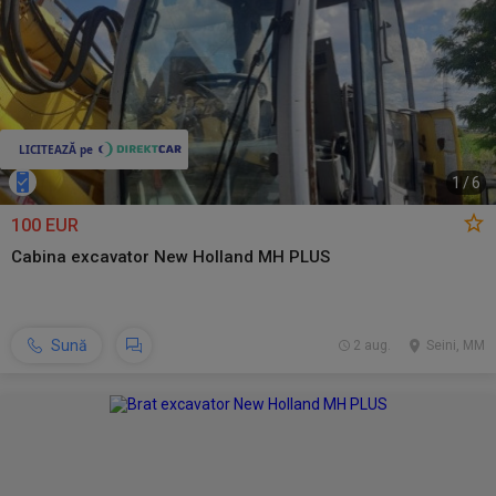
1
/
6
100 EUR
Cabina excavator New Holland MH PLUS
Sună
2 aug.
Seini, MM