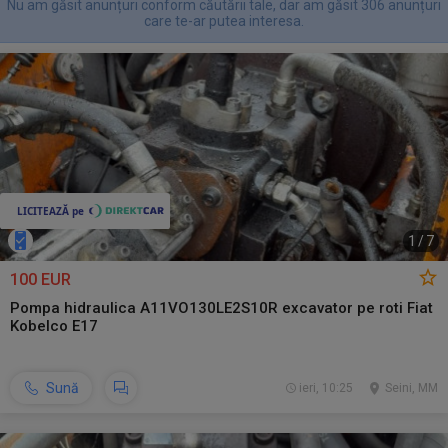
Nu am găsit anunțuri conform căutării tale, dar am găsit 306 anunțuri
care te-ar putea interesa.
1
/
7
100 EUR
Pompa hidraulica A11VO130LE2S10R excavator pe roti Fiat
Kobelco E17
Sună
ieri, 10:25
Seini, MM