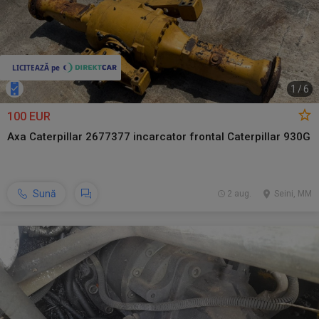
1
/
6
100 EUR
Axa Caterpillar 2677377 incarcator frontal Caterpillar 930G
Sună
2 aug.
Seini, MM