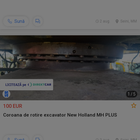
Sună
2 aug.
Seini, MM
1
/
5
100 EUR
Coroana de rotire excavator New Holland MH PLUS