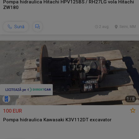
Pompa hidraulica Hitachi HPV125BS / RH27LG vola Hitachi
ZW180
Sună
2 aug.
Seini, MM
1
/
8
100 EUR
Pompa hidraulica Kawasaki K3V112DT excavator