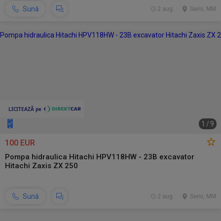
Sună
2 aug.
Seini, MM
1
/
9
100 EUR
Pompa hidraulica Hitachi HPV118HW - 23B excavator
Hitachi Zaxis ZX 250
Sună
2 aug.
Seini, MM