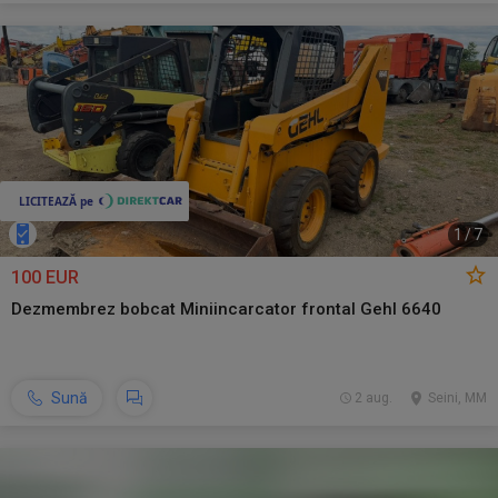
1
/
7
100 EUR
Dezmembrez bobcat Miniincarcator frontal Gehl 6640
Sună
2 aug.
Seini, MM