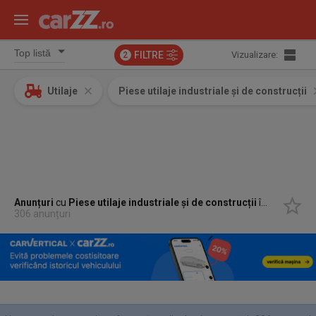
FILTRE
Vizualizare:
2
Utilaje
Piese utilaje industriale și de construcții
Anunțuri
cu
Piese utilaje industriale și de construcții
în
Beclean, 
306 anunțuri