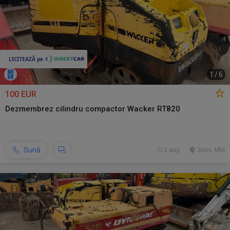
1
/
6
100 EUR
Dezmembrez cilindru compactor Wacker RT820
Sună
2 aug.
Seini, MM