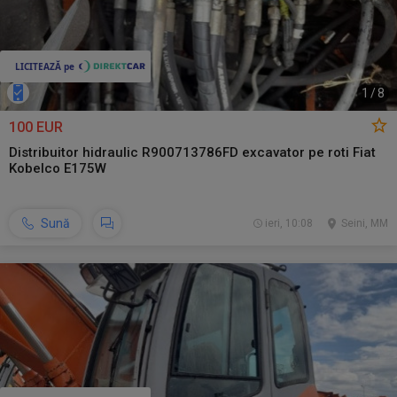
1
/
8
100 EUR
Distribuitor hidraulic R900713786FD excavator pe roti Fiat
Kobelco E175W
Sună
ieri, 10:08
Seini, MM