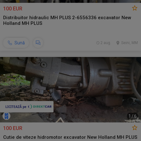
100 EUR
Distribuitor hidraulic MH PLUS 2-6556336 excavator New
Holland MH PLUS
Sună
2 aug.
Seini, MM
1
/
6
100 EUR
Cutie de viteze hidromotor excavator New Holland MH PLUS