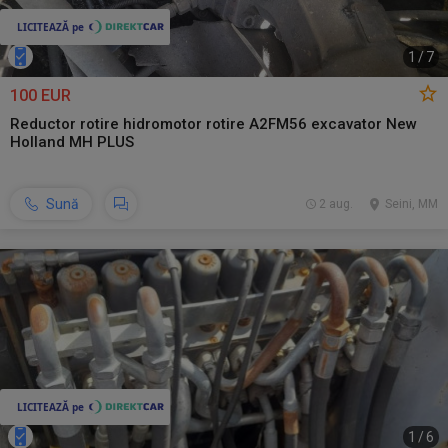
1
/
7
100 EUR
Reductor rotire hidromotor rotire A2FM56 excavator New
Holland MH PLUS
Sună
2 aug.
Seini, MM
1
/
6