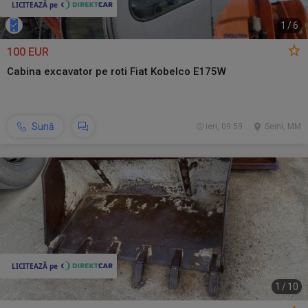
1
/
6
100 EUR
Cabina excavator pe roti Fiat Kobelco E175W
Sună
ieri, 09:59
Seini, MM
1
/
10