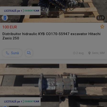
1
/
9
100 EUR
Distribuitor hidraulic KYB CO170-55947 excavator Hitachi
Zaxis 250
Sună
2 aug.
Seini, MM