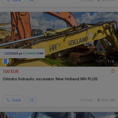
Sună
2 aug.
Seini, MM
1
/
6
100 EUR
Cilindru hidraulic excavator New Holland MH PLUS
Sună
2 aug.
Seini, MM