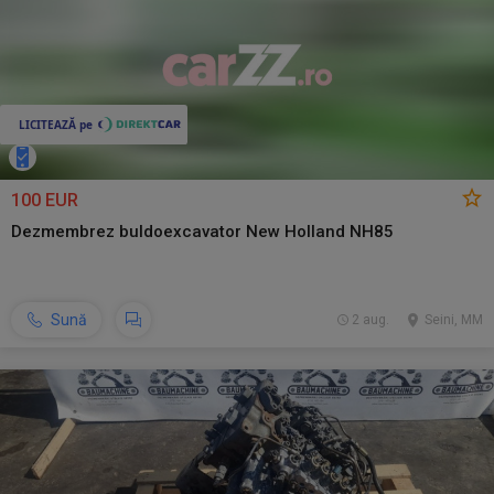
100 EUR
Dezmembrez buldoexcavator New Holland NH85
Sună
2 aug.
Seini, MM