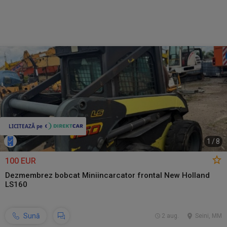
1
/
8
100 EUR
Dezmembrez bobcat Miniincarcator frontal New Holland
LS160
Sună
2 aug.
Seini, MM