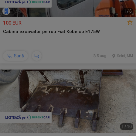
1
/
6
100 EUR
Cabina excavator pe roti Fiat Kobelco E175W
Sună
5 aug.
Seini, MM
1
/
10