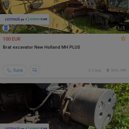
1
/
5
100 EUR
Brat excavator New Holland MH PLUS
Sună
2 aug.
Seini, MM