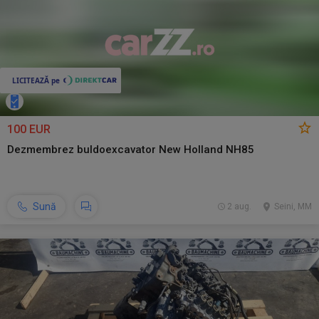
100 EUR
Dezmembrez buldoexcavator New Holland NH85
Sună
2 aug.
Seini, MM