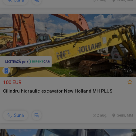
Sună
2 aug.
Seini, MM
1
/
6
100 EUR
Cilindru hidraulic excavator New Holland MH PLUS
Sună
2 aug.
Seini, MM