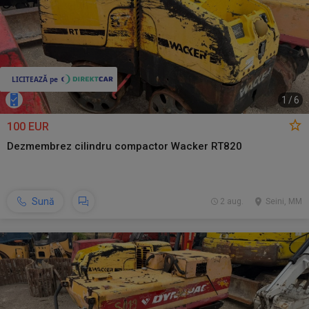
1
/
6
100 EUR
Dezmembrez cilindru compactor Wacker RT820
Sună
2 aug.
Seini, MM