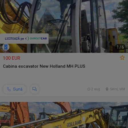
1
/
6
100 EUR
Cabina excavator New Holland MH PLUS
Sună
2 aug.
Seini, MM