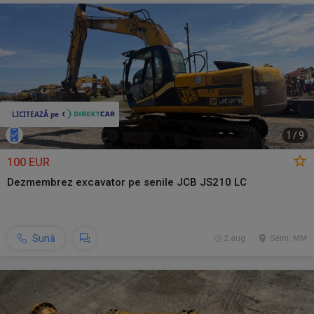
1
/
9
100 EUR
Dezmembrez excavator pe senile JCB JS210 LC
Sună
2 aug.
Seini, MM