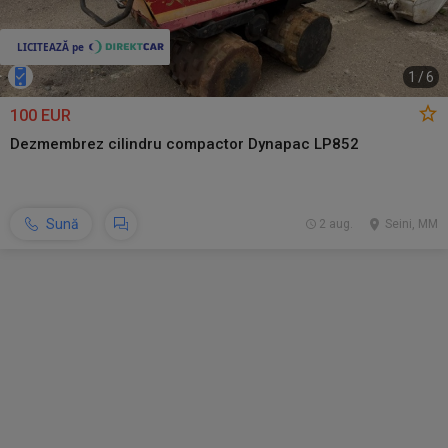
1
/
6
100 EUR
Dezmembrez cilindru compactor Dynapac LP852
Sună
2 aug.
Seini, MM