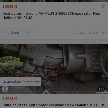
100 EUR
Distribuitor hidraulic MH PLUS 2-6556336 excavator New
Holland MH PLUS
Sună
2 aug.
Seini, MM
1
/
6
100 EUR
Cutie de viteze hidromotor excavator New Holland MH PLUS