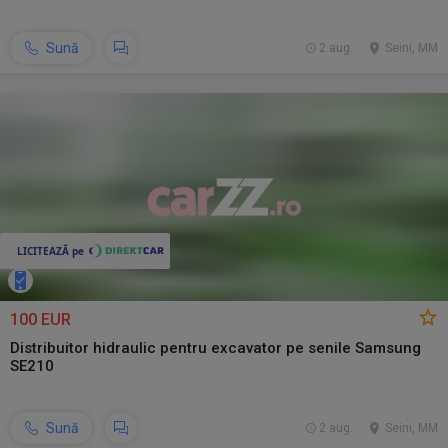
Sună
2 aug.
Seini, MM
100 EUR
Distribuitor hidraulic pentru excavator pe senile Samsung
SE210
Sună
2 aug.
Seini, MM