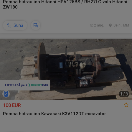
Pompa hidraulica Hitachi HPV125BS / RH27LG vola Hitachi
ZW180
Sună
2 aug.
Seini, MM
1
/
8
100 EUR
Pompa hidraulica Kawasaki K3V112DT excavator