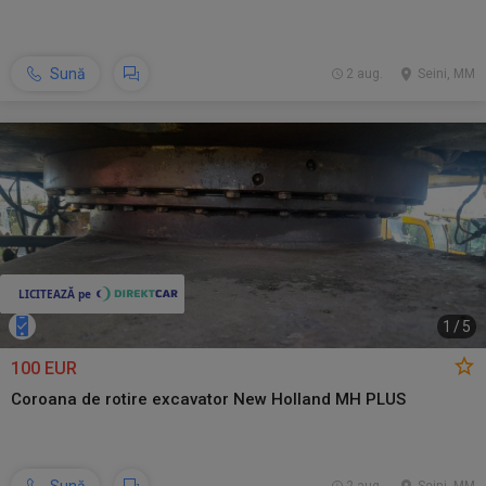
Sună
2 aug.
Seini, MM
1
/
5
100 EUR
Coroana de rotire excavator New Holland MH PLUS