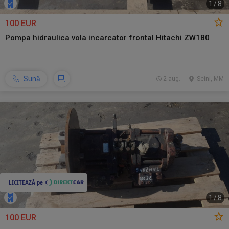
1
/
8
100 EUR
Pompa hidraulica vola incarcator frontal Hitachi ZW180
Sună
2 aug.
Seini, MM
1
/
8
100 EUR