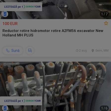
1
/
7
100 EUR
Reductor rotire hidromotor rotire A2FM56 excavator New
Holland MH PLUS
Sună
2 aug.
Seini, MM
1
/
6