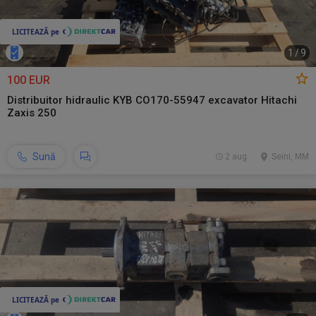
1
/
9
100 EUR
Distribuitor hidraulic KYB CO170-55947 excavator Hitachi
Zaxis 250
Sună
2 aug.
Seini, MM