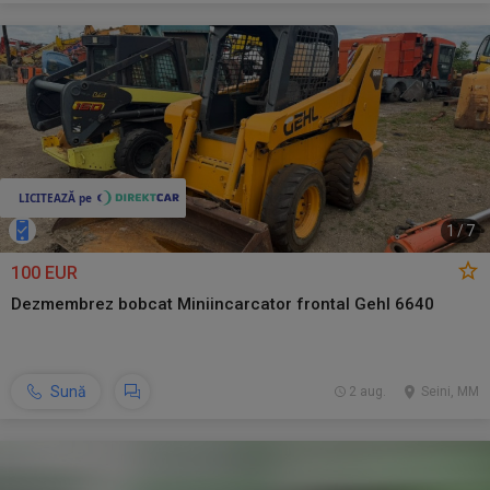
1
/
7
100 EUR
Dezmembrez bobcat Miniincarcator frontal Gehl 6640
Sună
2 aug.
Seini, MM