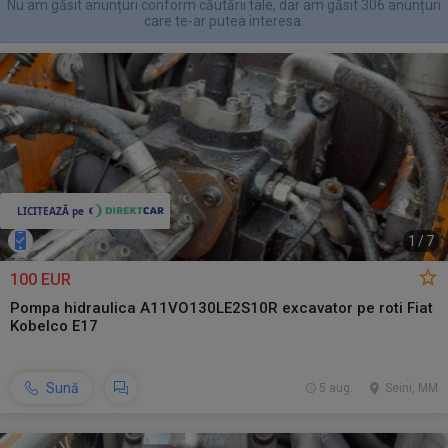
Nu am găsit anunțuri conform căutării tale, dar am găsit 306 anunțuri
care te-ar putea interesa.
1
/
7
100 EUR
Pompa hidraulica A11VO130LE2S10R excavator pe roti Fiat
Kobelco E17
Sună
5 aug.
Seini, MM