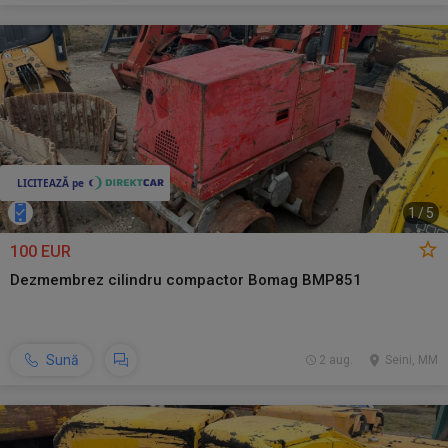
1
/
5
100 EUR
Dezmembrez cilindru compactor Bomag BMP851
Sună
2 aug.
Seini, MM