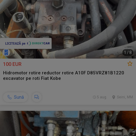
1
/
8
100 EUR
Hidromotor rotire reductor rotire A10F D85VRZ81B1220
excavator pe roti Fiat Kobe
Sună
5 aug.
Seini, MM