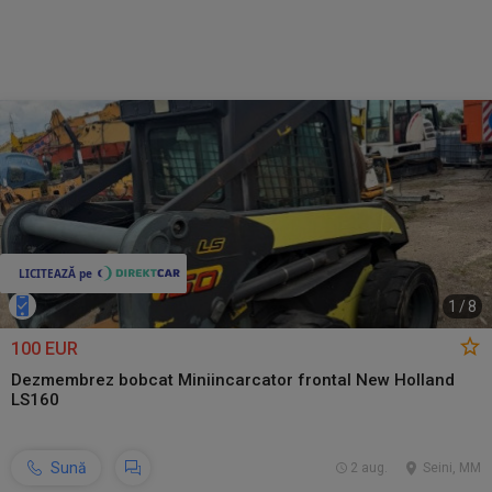
1
/
8
100 EUR
Dezmembrez bobcat Miniincarcator frontal New Holland
LS160
Sună
2 aug.
Seini, MM