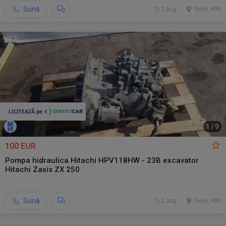
Sună
2 aug.
Seini, MM
1
/
9
100 EUR
Pompa hidraulica Hitachi HPV118HW - 23B excavator
Hitachi Zaxis ZX 250
Sună
2 aug.
Seini, MM