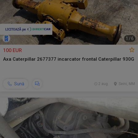
1
/
6
100 EUR
Axa Caterpillar 2677377 incarcator frontal Caterpillar 930G
Sună
2 aug.
Seini, MM