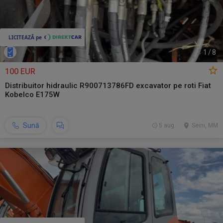
1
/
8
100 EUR
Distribuitor hidraulic R900713786FD excavator pe roti Fiat
Kobelco E175W
Sună
5 aug.
Seini, MM