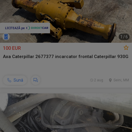
1
/
6
100 EUR
Axa Caterpillar 2677377 incarcator frontal Caterpillar 930G
Sună
2 aug.
Seini, MM