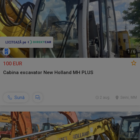
1
/
6
100 EUR
Cabina excavator New Holland MH PLUS
Sună
2 aug.
Seini, MM