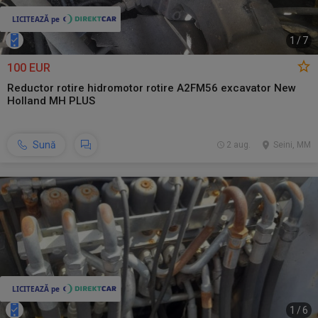
1
/
7
100 EUR
Reductor rotire hidromotor rotire A2FM56 excavator New
Holland MH PLUS
Sună
2 aug.
Seini, MM
1
/
6