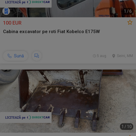
1
/
6
100 EUR
Cabina excavator pe roti Fiat Kobelco E175W
Sună
5 aug.
Seini, MM
1
/
10