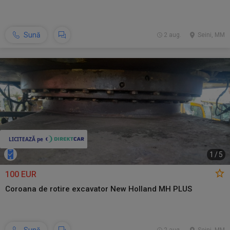
Sună
2 aug.
Seini, MM
1
/
5
100 EUR
Coroana de rotire excavator New Holland MH PLUS