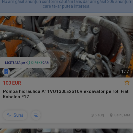
Nu am găsit anunțuri conform căutării tale, dar am găsit 306 anunțuri
care te-ar putea interesa.
1
/
7
100 EUR
Pompa hidraulica A11VO130LE2S10R excavator pe roti Fiat
Kobelco E17
Sună
5 aug.
Seini, MM