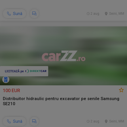
Sună
2 aug.
Seini, MM
100 EUR
Distribuitor hidraulic pentru excavator pe senile Samsung
SE210
Sună
2 aug.
Seini, MM