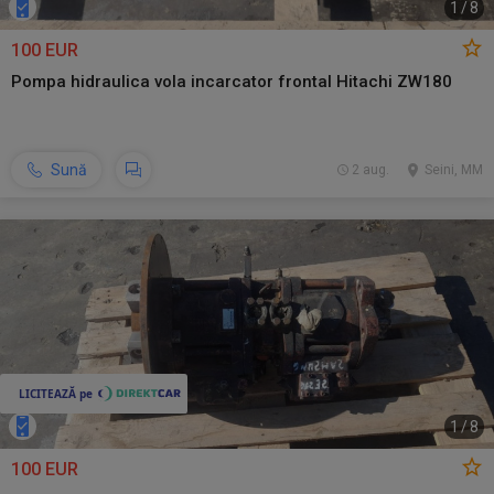
1
/
8
100 EUR
Pompa hidraulica vola incarcator frontal Hitachi ZW180
Sună
2 aug.
Seini, MM
1
/
8
100 EUR