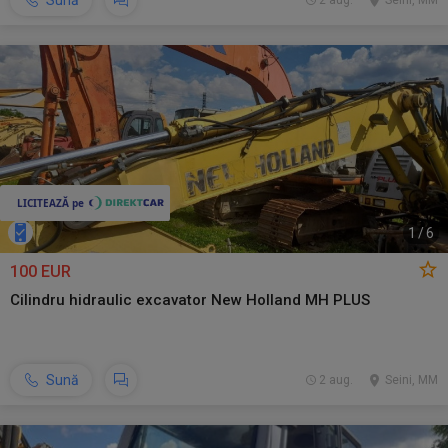
Sună
2 aug.
Seini, MM
1
/
6
100 EUR
Cilindru hidraulic excavator New Holland MH PLUS
Sună
2 aug.
Seini, MM