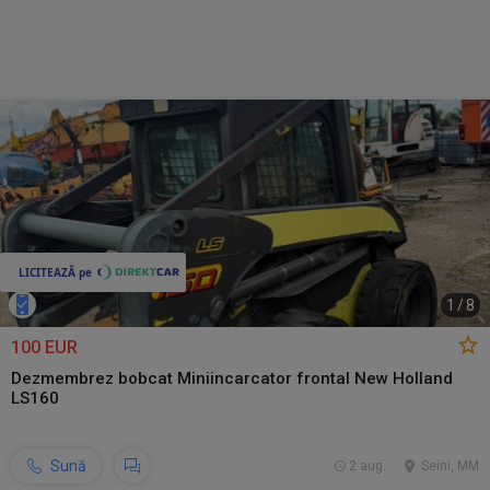
1
/
8
100 EUR
Dezmembrez bobcat Miniincarcator frontal New Holland
LS160
Sună
2 aug.
Seini, MM