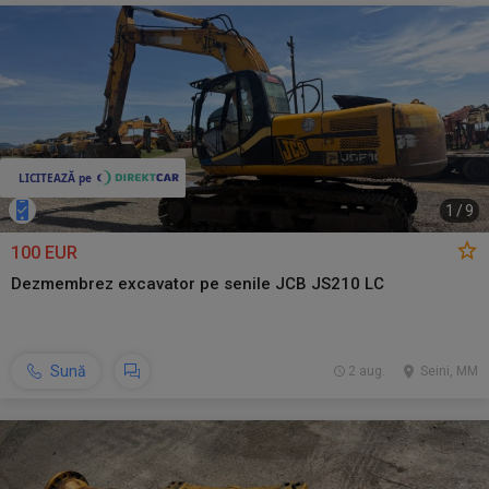
1
/
9
100 EUR
Dezmembrez excavator pe senile JCB JS210 LC
Sună
2 aug.
Seini, MM