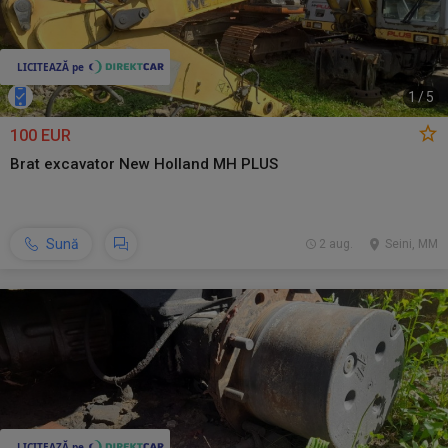
1
/
5
100 EUR
Brat excavator New Holland MH PLUS
Sună
2 aug.
Seini, MM