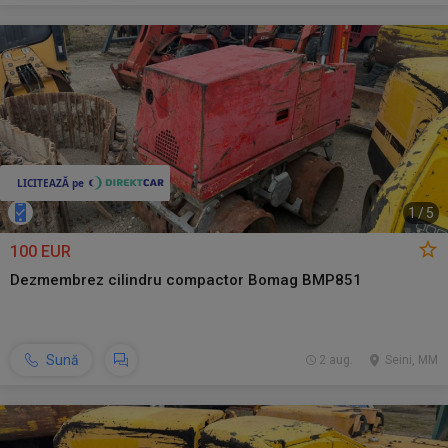
1
/
5
100 EUR
Dezmembrez cilindru compactor Bomag BMP851
Sună
2 aug.
Seini, MM