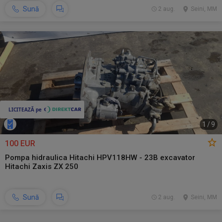
Sună
2 aug.
Seini, MM
1
/
9
100 EUR
Pompa hidraulica Hitachi HPV118HW - 23B excavator
Hitachi Zaxis ZX 250
Sună
2 aug.
Seini, MM