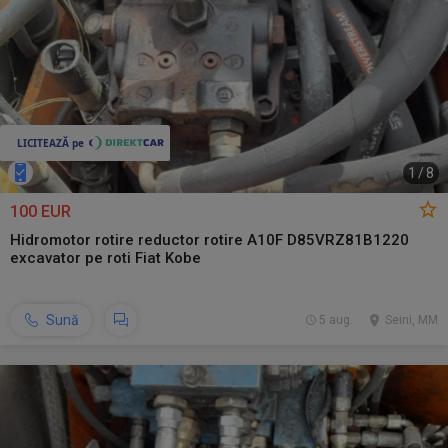
1
/
8
100 EUR
Hidromotor rotire reductor rotire A10F D85VRZ81B1220
excavator pe roti Fiat Kobe
Sună
5 aug.
Seini, MM