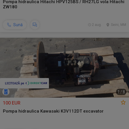
Pompa hidraulica Hitachi HPV125BS / RH27LG vola Hitachi
ZW180
Sună
2 aug.
Seini, MM
1
/
8
100 EUR
Pompa hidraulica Kawasaki K3V112DT excavator