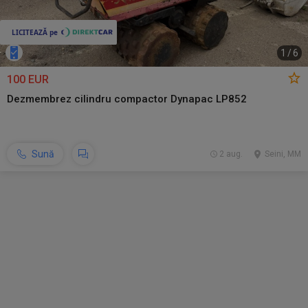
1
/
6
100 EUR
Dezmembrez cilindru compactor Dynapac LP852
Sună
2 aug.
Seini, MM