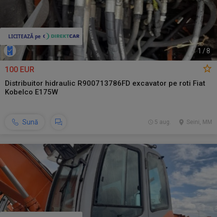
1
/
8
100 EUR
Distribuitor hidraulic R900713786FD excavator pe roti Fiat
Kobelco E175W
Sună
5 aug.
Seini, MM