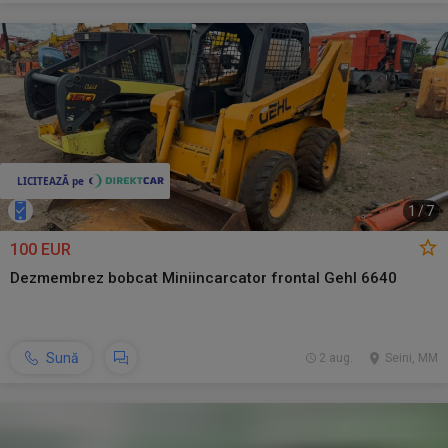
1
/
7
100 EUR
Dezmembrez bobcat Miniincarcator frontal Gehl 6640
Sună
2 aug.
Seini, MM