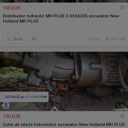
100 EUR
Distribuitor hidraulic MH PLUS 2-6556336 excavator New
Holland MH PLUS
Sună
2 aug.
Seini, MM
1
/
6
100 EUR
Cutie de viteze hidromotor excavator New Holland MH PLUS