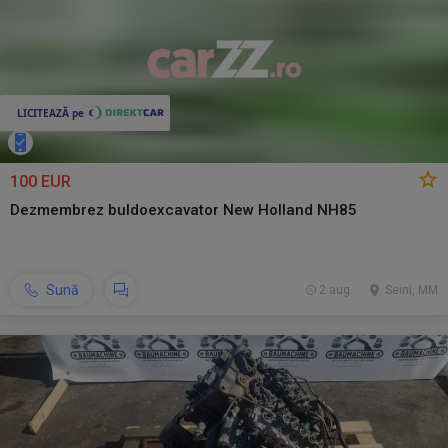
100 EUR
Dezmembrez buldoexcavator New Holland NH85
Sună
2 aug.
Seini, MM