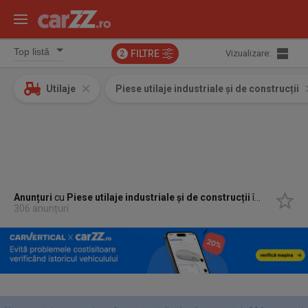
FILTRE
Vizualizare:
2
Utilaje
Piese utilaje industriale și de construcții
Anunțuri
cu
Piese utilaje industriale și de construcții
în
Harsova, 
306 anunțuri