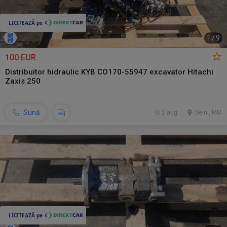
1
/
9
100 EUR
Distribuitor hidraulic KYB CO170-55947 excavator Hitachi
Zaxis 250
Sună
2 aug.
Seini, MM