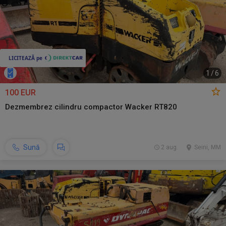
1
/
6
100 EUR
Dezmembrez cilindru compactor Wacker RT820
Sună
2 aug.
Seini, MM