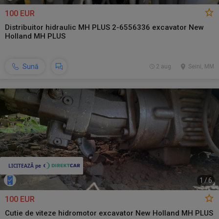
100 EUR
Distribuitor hidraulic MH PLUS 2-6556336 excavator New
Holland MH PLUS
Sună
2 aug.
Seini, MM
1
/
6
100 EUR
Cutie de viteze hidromotor excavator New Holland MH PLUS