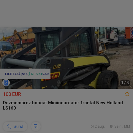
1
/
8
100 EUR
Dezmembrez bobcat Miniincarcator frontal New Holland
LS160
Sună
2 aug.
Seini, MM