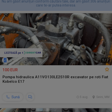
Nu am găsit anunțuri conform căutării tale, dar am găsit 306 anunțuri
care te-ar putea interesa.
1
/
7
100 EUR
Pompa hidraulica A11VO130LE2S10R excavator pe roti Fiat
Kobelco E17
Sună
5 aug.
Seini, MM