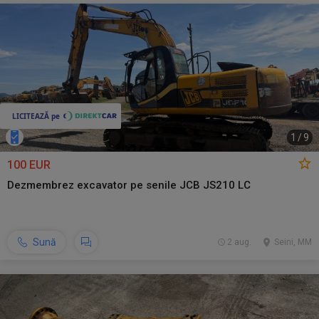
1
/
9
100 EUR
Dezmembrez excavator pe senile JCB JS210 LC
Sună
2 aug.
Seini, MM