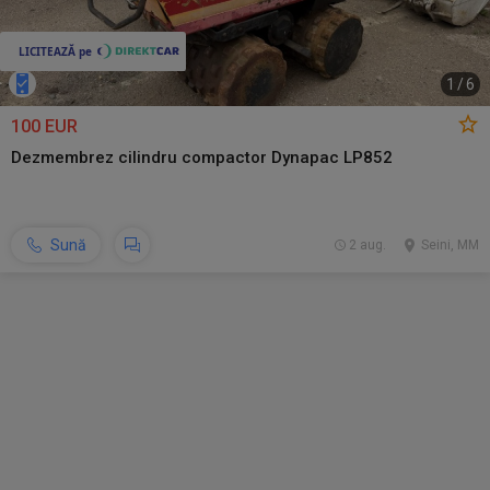
1
/
6
100 EUR
Dezmembrez cilindru compactor Dynapac LP852
Sună
2 aug.
Seini, MM