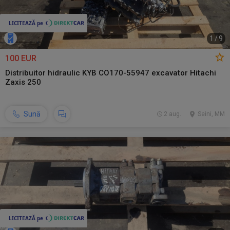
1
/
9
100 EUR
Distribuitor hidraulic KYB CO170-55947 excavator Hitachi
Zaxis 250
Sună
2 aug.
Seini, MM