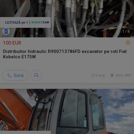
1
/
8
100 EUR
Distribuitor hidraulic R900713786FD excavator pe roti Fiat
Kobelco E175W
Sună
5 aug.
Seini, MM