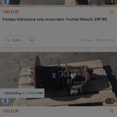
1
/
8
100 EUR
Pompa hidraulica vola incarcator frontal Hitachi ZW180
Sună
2 aug.
Seini, MM
1
/
8
100 EUR