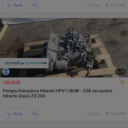
Sună
2 aug.
Seini, MM
1
/
9
100 EUR
Pompa hidraulica Hitachi HPV118HW - 23B excavator
Hitachi Zaxis ZX 250
Sună
2 aug.
Seini, MM