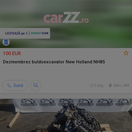
100 EUR
Dezmembrez buldoexcavator New Holland NH85
Sună
2 aug.
Seini, MM