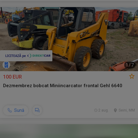
1
/
7
100 EUR
Dezmembrez bobcat Miniincarcator frontal Gehl 6640
Sună
2 aug.
Seini, MM