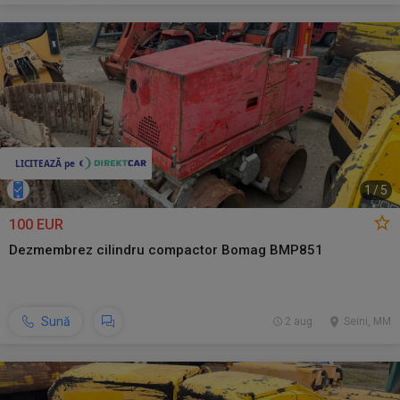
1
/
5
100 EUR
Dezmembrez cilindru compactor Bomag BMP851
Sună
2 aug.
Seini, MM