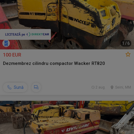
1
/
6
100 EUR
Dezmembrez cilindru compactor Wacker RT820
Sună
2 aug.
Seini, MM