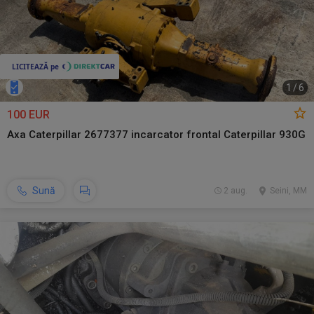
1
/
6
100 EUR
Axa Caterpillar 2677377 incarcator frontal Caterpillar 930G
Sună
2 aug.
Seini, MM