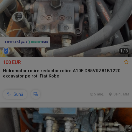
1
/
8
100 EUR
Hidromotor rotire reductor rotire A10F D85VRZ81B1220
excavator pe roti Fiat Kobe
Sună
5 aug.
Seini, MM