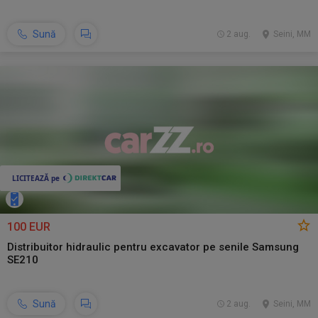
Sună
2 aug.
Seini, MM
100 EUR
Distribuitor hidraulic pentru excavator pe senile Samsung
SE210
Sună
2 aug.
Seini, MM