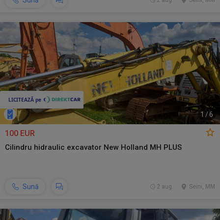
Sună
2 aug.
Seini, MM
1
/
6
100 EUR
Cilindru hidraulic excavator New Holland MH PLUS
Sună
2 aug.
Seini, MM