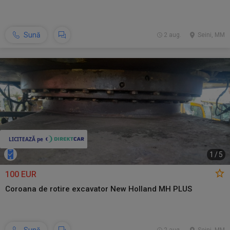
Sună
2 aug.
Seini, MM
1
/
5
100 EUR
Coroana de rotire excavator New Holland MH PLUS