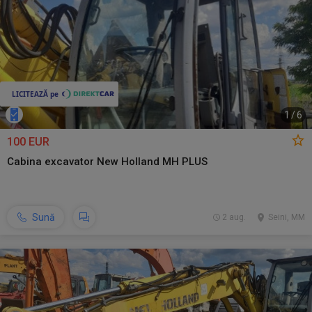
1
/
6
100 EUR
Cabina excavator New Holland MH PLUS
Sună
2 aug.
Seini, MM