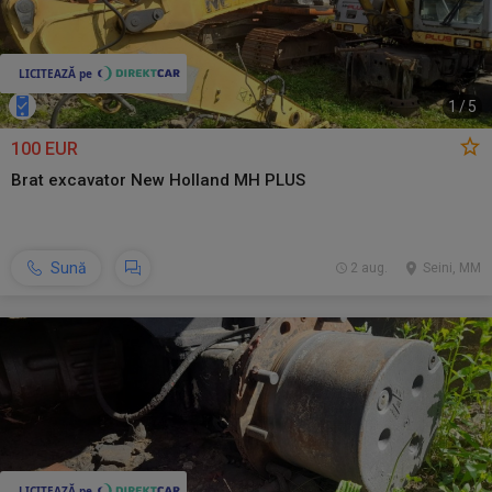
1
/
5
100 EUR
Brat excavator New Holland MH PLUS
Sună
2 aug.
Seini, MM