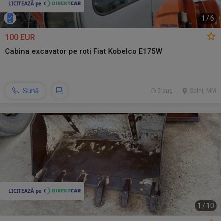
1
/
6
100 EUR
Cabina excavator pe roti Fiat Kobelco E175W
Sună
5 aug.
Seini, MM
1
/
10