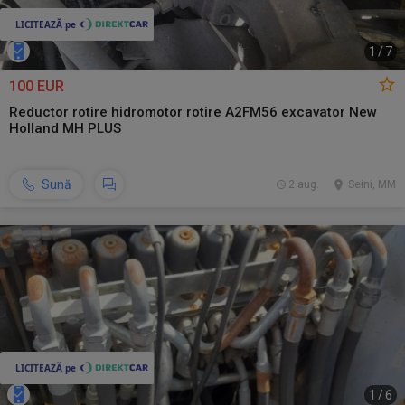
1
/
7
100 EUR
Reductor rotire hidromotor rotire A2FM56 excavator New
Holland MH PLUS
Sună
2 aug.
Seini, MM
1
/
6