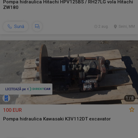
Pompa hidraulica Hitachi HPV125BS / RH27LG vola Hitachi
ZW180
Sună
2 aug.
Seini, MM
1
/
8
100 EUR
Pompa hidraulica Kawasaki K3V112DT excavator