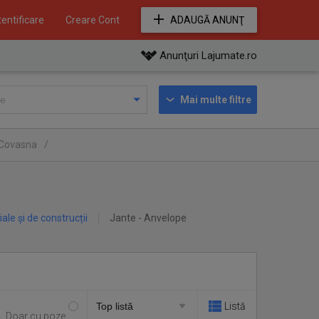
entificare
Creare Cont
ADAUGĂ ANUNŢ
Anunţuri Lajumate.ro
Mai multe filtre
l Covasna
/
iale și de construcții
Jante - Anvelope
Listă
Doar cu poze