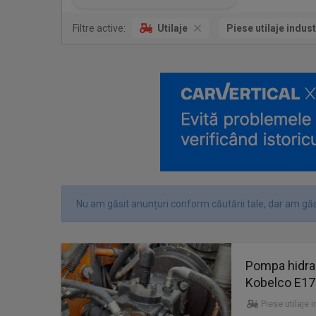
Filtre active:
Utilaje
Piese utilaje indust
Nu am găsit anunțuri conform căutării tale, dar am găs
Pompa hidra
Kobelco E17
Piese utilaje 