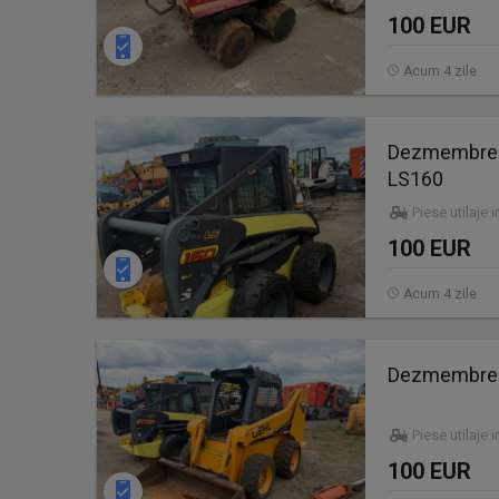
100 EUR
Acum 4 zile
Dezmembrez 
LS160
Piese utilaje 
100 EUR
Acum 4 zile
Dezmembrez 
Piese utilaje 
100 EUR