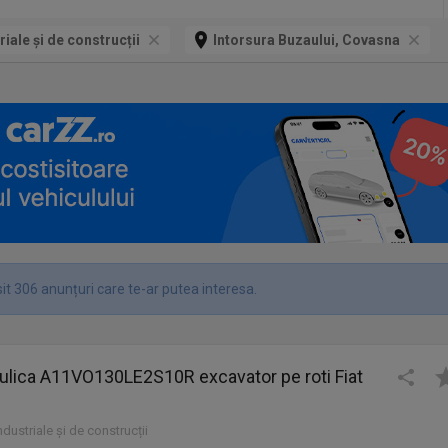
riale și de construcții
Intorsura Buzaului, Covasna
it 306 anunțuri care te-ar putea interesa.
ulica A11VO130LE2S10R excavator pe roti Fiat
industriale și de construcții