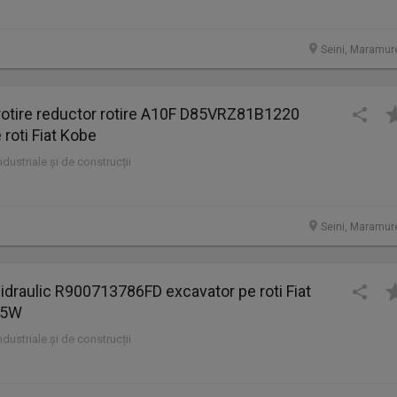
Seini, Maramur
rotire reductor rotire A10F D85VRZ81B1220
 roti Fiat Kobe
industriale și de construcții
Seini, Maramur
 hidraulic R900713786FD excavator pe roti Fiat
75W
industriale și de construcții