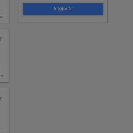
ABONARE
es
es