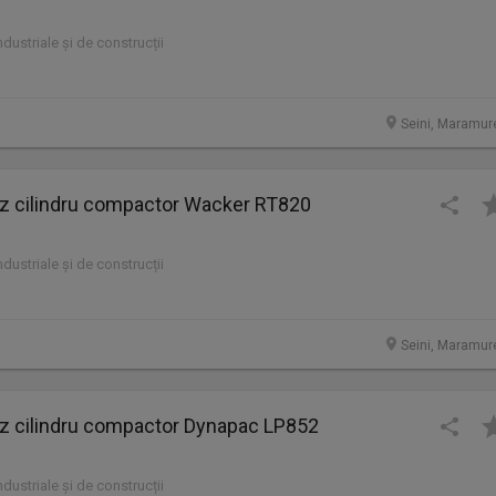
industriale și de construcții
Seini, Maramur
cilindru compactor Wacker RT820
industriale și de construcții
Seini, Maramur
cilindru compactor Dynapac LP852
industriale și de construcții