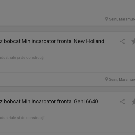
Seini, Maramur
bobcat Miniincarcator frontal New Holland
industriale și de construcții
Seini, Maramur
bobcat Miniincarcator frontal Gehl 6640
industriale și de construcții