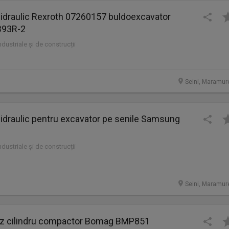
 hidraulic Rexroth 07260157 buldoexcavator
93R-2
industriale și de construcții
Seini, Maramur
 hidraulic pentru excavator pe senile Samsung
industriale și de construcții
Seini, Maramur
 cilindru compactor Bomag BMP851