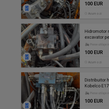
100 EUR
Acum o zi
Hidromotor 
excavator pe
Piese utilaje 
100 EUR
Acum o zi
Distribuitor
Kobelco E1
Piese utilaje 
100 EUR