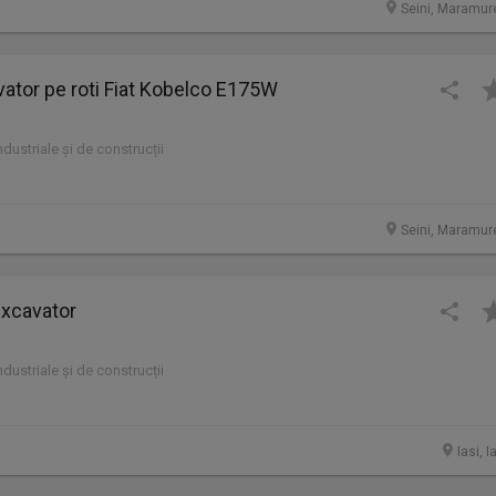
Seini, Maramur
ator pe roti Fiat Kobelco E175W
industriale și de construcții
Seini, Maramur
xcavator
industriale și de construcții
Iasi, I