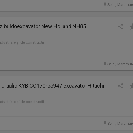
Seini, Maramur
 buldoexcavator New Holland NH85
industriale și de construcții
Seini, Maramur
 hidraulic KYB CO170-55947 excavator Hitachi
industriale și de construcții
Seini, Maramur