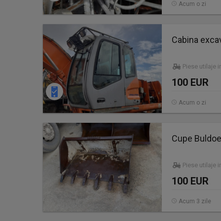
Acum o zi
Cabina excav
Piese utilaje 
100 EUR
Acum o zi
Cupe Buldoe
Piese utilaje 
100 EUR
Acum 3 zile