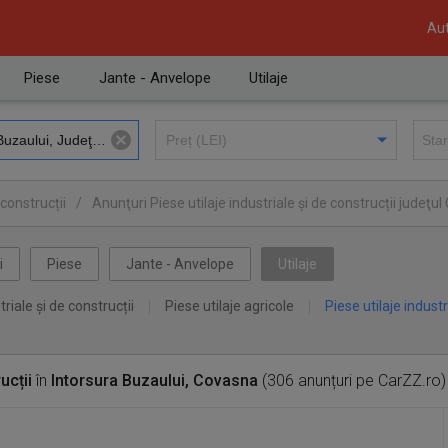
Aut
Piese
Jante - Anvelope
Utilaje
 construcții
/
Anunţuri Piese utilaje industriale și de construcții judeţu
ra Buzaului
i
Piese
Jante - Anvelope
Utilaje
triale și de construcții
Piese utilaje agricole
Piese utilaje industr
ucții
în
Intorsura Buzaului, Covasna
(306 anunțuri pe CarZZ.ro)