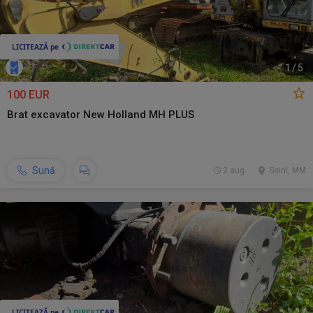
1
/
5
100 EUR
Brat excavator New Holland MH PLUS
Sună
2 aug.
Seini, MM