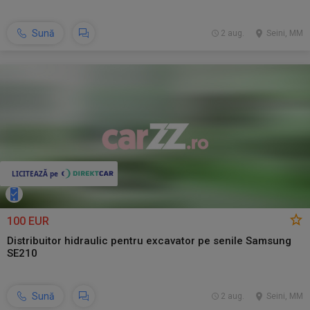
Sună
2 aug.
Seini, MM
100 EUR
Distribuitor hidraulic pentru excavator pe senile Samsung
SE210
Sună
2 aug.
Seini, MM