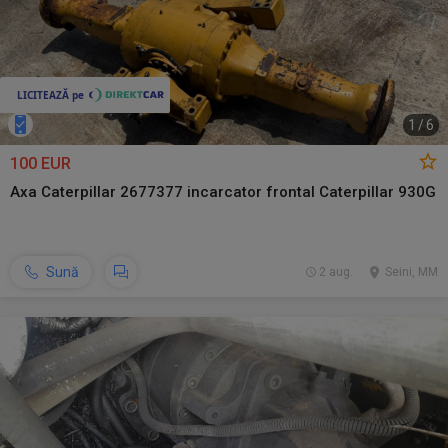
1
/
6
100 EUR
Axa Caterpillar 2677377 incarcator frontal Caterpillar 930G
Sună
2 aug.
Seini, MM