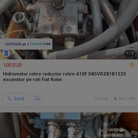
1
/
8
100 EUR
Hidromotor rotire reductor rotire A10F D85VRZ81B1220
excavator pe roti Fiat Kobe
Sună
5 aug.
Seini, MM