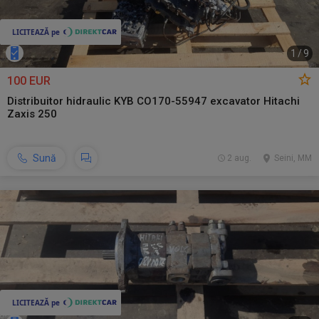
1
/
9
100 EUR
Distribuitor hidraulic KYB CO170-55947 excavator Hitachi
Zaxis 250
Sună
2 aug.
Seini, MM