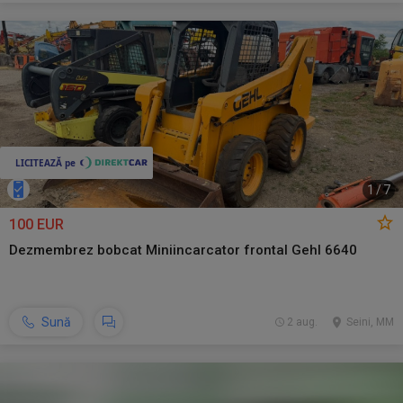
1
/
7
100 EUR
Dezmembrez bobcat Miniincarcator frontal Gehl 6640
Sună
2 aug.
Seini, MM