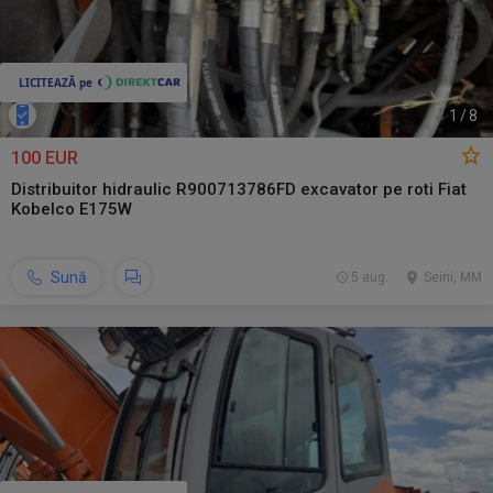
1
/
8
100 EUR
Distribuitor hidraulic R900713786FD excavator pe roti Fiat
Kobelco E175W
Sună
5 aug.
Seini, MM