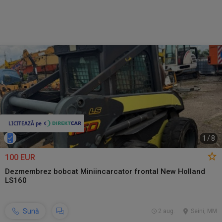
1
/
8
100 EUR
Dezmembrez bobcat Miniincarcator frontal New Holland
LS160
Sună
2 aug.
Seini, MM