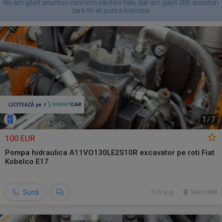
Nu am găsit anunțuri conform căutării tale, dar am găsit 306 anunțuri
care te-ar putea interesa.
1
/
7
100 EUR
Pompa hidraulica A11VO130LE2S10R excavator pe roti Fiat
Kobelco E17
Sună
5 aug.
Seini, MM