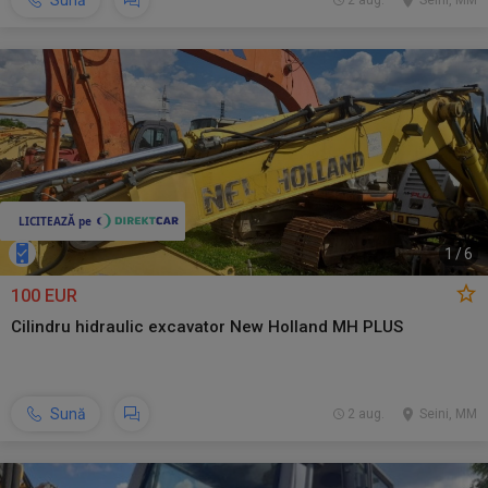
Sună
2 aug.
Seini, MM
1
/
6
100 EUR
Cilindru hidraulic excavator New Holland MH PLUS
Sună
2 aug.
Seini, MM