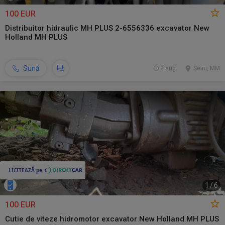
100 EUR
Distribuitor hidraulic MH PLUS 2-6556336 excavator New
Holland MH PLUS
Sună
2 aug.
Seini, MM
1
/
6
100 EUR
Cutie de viteze hidromotor excavator New Holland MH PLUS