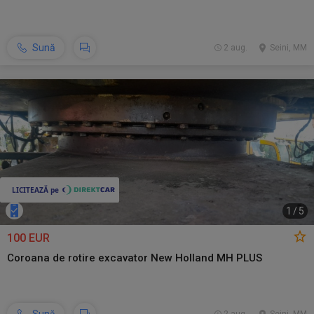
Sună
2 aug.
Seini, MM
1
/
5
100 EUR
Coroana de rotire excavator New Holland MH PLUS