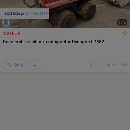
1
/
6
100 EUR
Dezmembrez cilindru compactor Dynapac LP852
Sună
2 aug.
Seini, MM