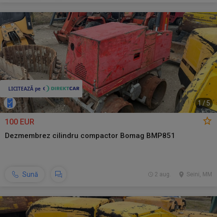
1
/
5
100 EUR
Dezmembrez cilindru compactor Bomag BMP851
Sună
2 aug.
Seini, MM