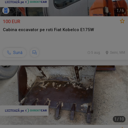
1
/
6
100 EUR
Cabina excavator pe roti Fiat Kobelco E175W
Sună
5 aug.
Seini, MM
1
/
10