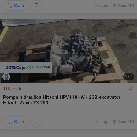
Sună
2 aug.
Seini, MM
1
/
9
100 EUR
Pompa hidraulica Hitachi HPV118HW - 23B excavator
Hitachi Zaxis ZX 250
Sună
2 aug.
Seini, MM