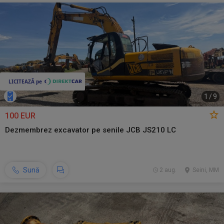
1
/
9
100 EUR
Dezmembrez excavator pe senile JCB JS210 LC
Sună
2 aug.
Seini, MM