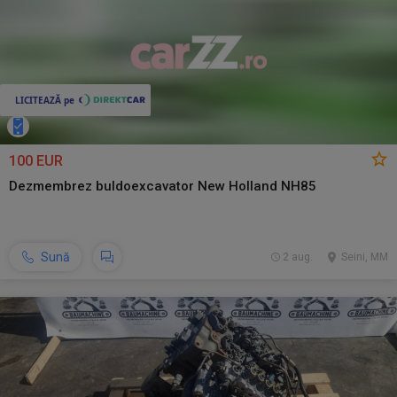
100 EUR
Dezmembrez buldoexcavator New Holland NH85
Sună
2 aug.
Seini, MM