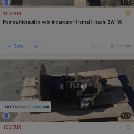
1
/
8
100 EUR
Pompa hidraulica vola incarcator frontal Hitachi ZW180
Sună
2 aug.
Seini, MM
1
/
8
100 EUR