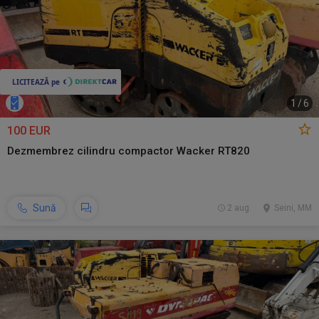
1
/
6
100 EUR
Dezmembrez cilindru compactor Wacker RT820
Sună
2 aug.
Seini, MM