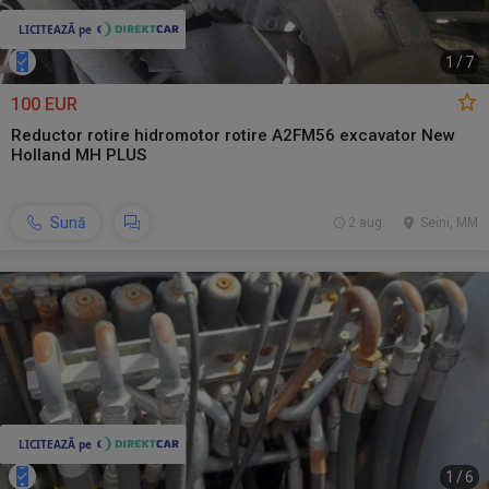
1
/
7
100 EUR
Reductor rotire hidromotor rotire A2FM56 excavator New
Holland MH PLUS
Sună
2 aug.
Seini, MM
1
/
6