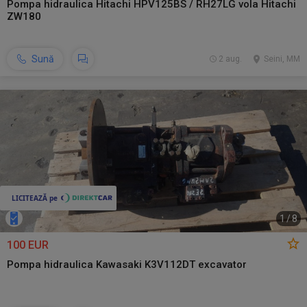
Pompa hidraulica Hitachi HPV125BS / RH27LG vola Hitachi
ZW180
Sună
2 aug.
Seini, MM
1
/
8
100 EUR
Pompa hidraulica Kawasaki K3V112DT excavator