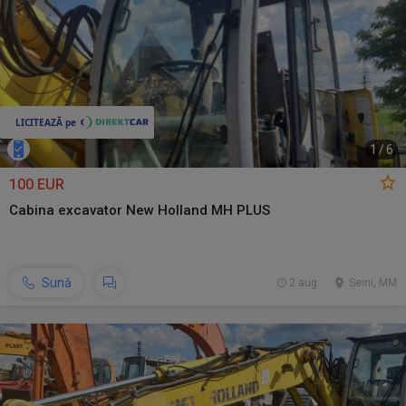
1
/
6
100 EUR
Cabina excavator New Holland MH PLUS
Sună
2 aug.
Seini, MM