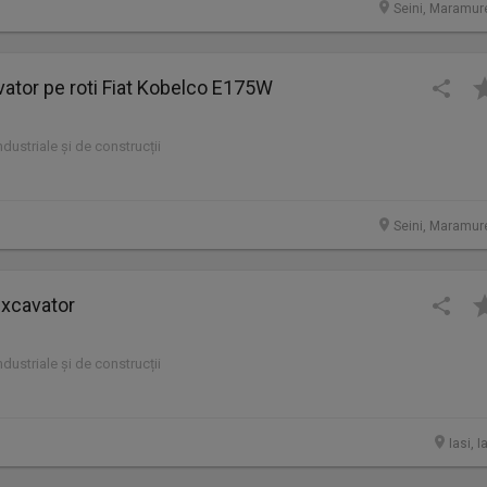
Seini, Maramur
ator pe roti Fiat Kobelco E175W
industriale și de construcții
Seini, Maramur
xcavator
industriale și de construcții
Iasi, I