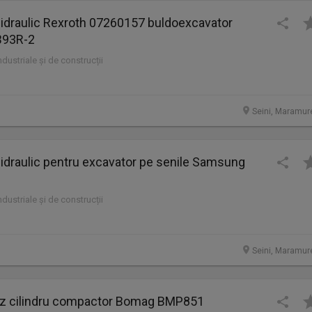
 hidraulic Rexroth 07260157 buldoexcavator
93R-2
industriale și de construcții
Seini, Maramur
 hidraulic pentru excavator pe senile Samsung
industriale și de construcții
Seini, Maramur
 cilindru compactor Bomag BMP851