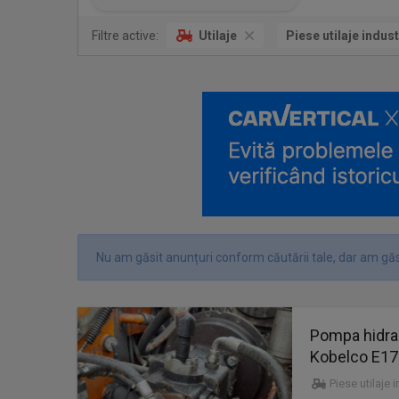
Filtre active:
Utilaje
Piese utilaje indust
Nu am găsit anunțuri conform căutării tale, dar am găs
Pompa hidra
Kobelco E17
Piese utilaje 