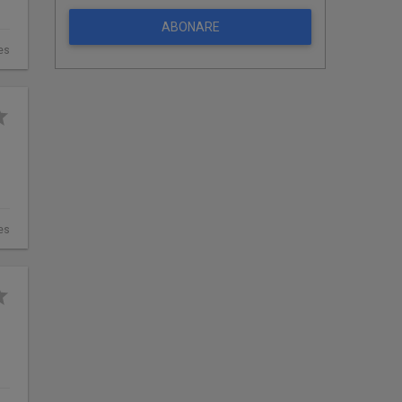
ABONARE
es
es