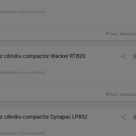
industriale și de construcții
Seini, Maramur
cilindru compactor Wacker RT820
industriale și de construcții
Seini, Maramur
cilindru compactor Dynapac LP852
industriale și de construcții