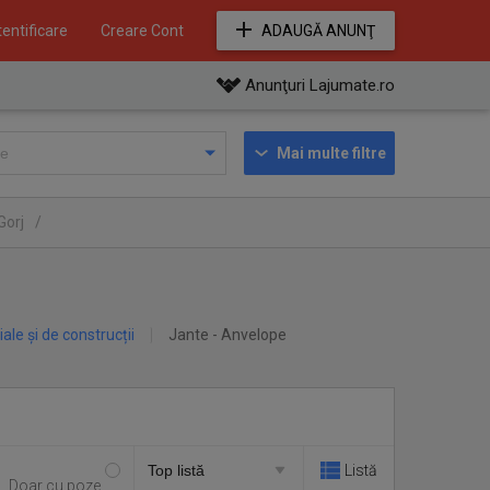
entificare
Creare Cont
ADAUGĂ ANUNŢ
Anunţuri Lajumate.ro
Mai multe filtre
Gorj
/
iale și de construcții
Jante - Anvelope
Listă
Doar cu poze