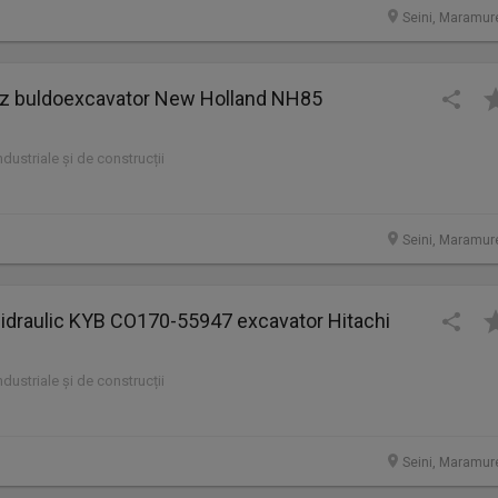
Seini, Maramur
 buldoexcavator New Holland NH85
industriale și de construcții
Seini, Maramur
 hidraulic KYB CO170-55947 excavator Hitachi
industriale și de construcții
Seini, Maramur