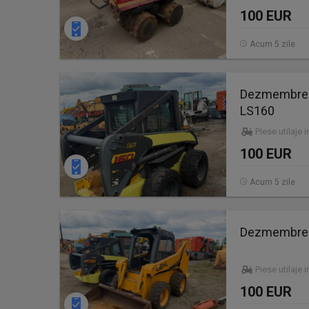
100 EUR
Acum 5 zile
Dezmembrez 
LS160
Piese utilaje 
100 EUR
Acum 5 zile
Dezmembrez 
Piese utilaje 
100 EUR