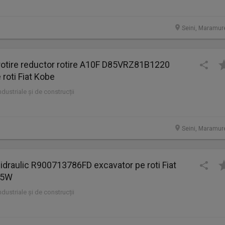
Seini, Maramur
rotire reductor rotire A10F D85VRZ81B1220
 roti Fiat Kobe
industriale și de construcții
Seini, Maramur
 hidraulic R900713786FD excavator pe roti Fiat
75W
industriale și de construcții