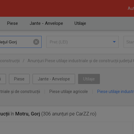
Aut
Piese
Jante - Anvelope
Utilaje
 construcții
/
Anunţuri Piese utilaje industriale și de construcții judeţul 
i
Piese
Jante - Anvelope
Utilaje
triale și de construcții
Piese utilaje agricole
Piese utilaje industr
ucții
în
Motru, Gorj
(306 anunțuri pe CarZZ.ro)