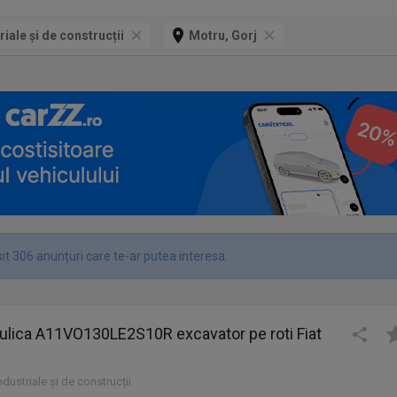
riale și de construcții
Motru, Gorj
it 306 anunțuri care te-ar putea interesa.
ulica A11VO130LE2S10R excavator pe roti Fiat
industriale și de construcții