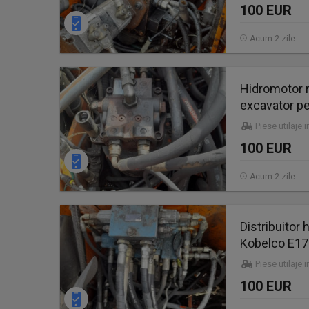
100 EUR
Acum 2 zile
Hidromotor 
excavator pe
Piese utilaje 
100 EUR
Acum 2 zile
Distribuitor
Kobelco E1
Piese utilaje 
100 EUR