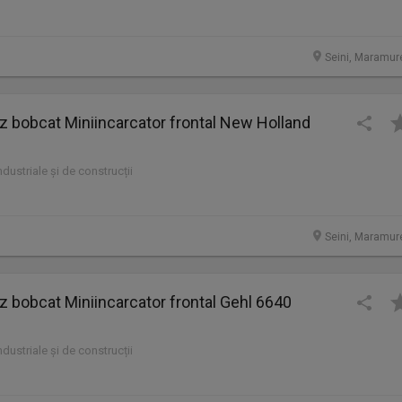
Seini, Maramur
bobcat Miniincarcator frontal New Holland
industriale și de construcții
Seini, Maramur
bobcat Miniincarcator frontal Gehl 6640
industriale și de construcții