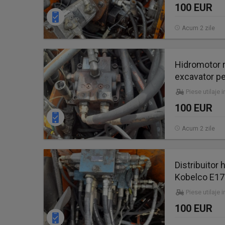
100 EUR
Acum 2 zile
Hidromotor 
excavator pe
Piese utilaje 
100 EUR
Acum 2 zile
Distribuitor
Kobelco E1
Piese utilaje 
100 EUR