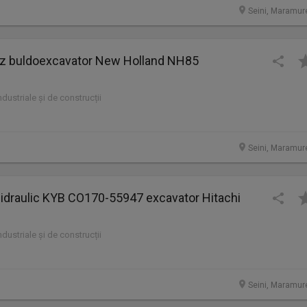
Seini, Maramur
 buldoexcavator New Holland NH85
industriale și de construcții
Seini, Maramur
 hidraulic KYB CO170-55947 excavator Hitachi
industriale și de construcții
Seini, Maramur