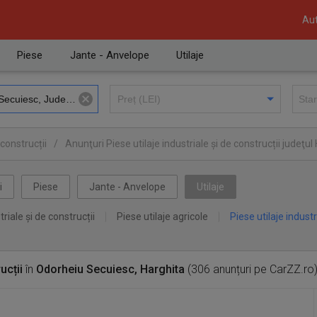
Aut
Piese
Jante - Anvelope
Utilaje
 construcții
/
Anunţuri Piese utilaje industriale și de construcții judeţul
iu Secuiesc
i
Piese
Jante - Anvelope
Utilaje
triale și de construcții
Piese utilaje agricole
Piese utilaje industr
ucții
în
Odorheiu Secuiesc, Harghita
(306 anunțuri pe CarZZ.ro