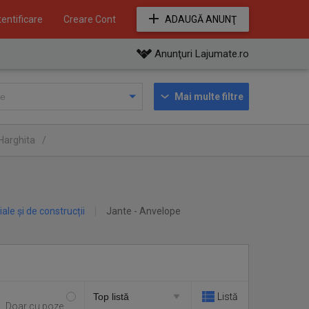
entificare
Creare Cont
ADAUGĂ ANUNŢ
Anunţuri Lajumate.ro
Mai multe filtre
 Harghita
/
iale și de construcții
Jante - Anvelope
)
Listă
Doar cu poze