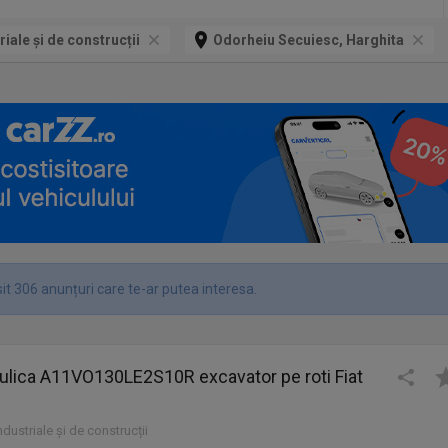
riale și de construcții
Odorheiu Secuiesc, Harghita
it 306 anunțuri care te-ar putea interesa.
ulica A11VO130LE2S10R excavator pe roti Fiat
industriale și de construcții