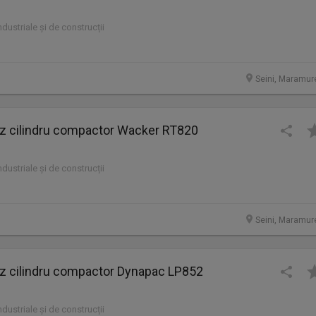
industriale și de construcții
Seini, Maramur
cilindru compactor Wacker RT820
industriale și de construcții
Seini, Maramur
cilindru compactor Dynapac LP852
industriale și de construcții