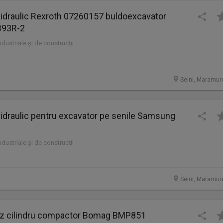
 hidraulic Rexroth 07260157 buldoexcavator
93R-2
industriale și de construcții
Seini, Maramur
 hidraulic pentru excavator pe senile Samsung
industriale și de construcții
Seini, Maramur
 cilindru compactor Bomag BMP851