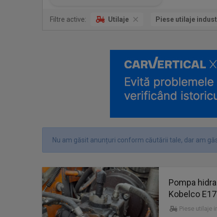
Filtre active:
Utilaje
Piese utilaje indust
Nu am găsit anunțuri conform căutării tale, dar am găs
Pompa hidra
Kobelco E17
Piese utilaje 