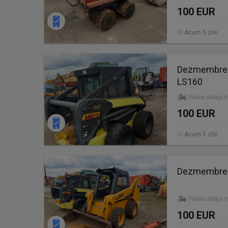
100 EUR
Acum 5 zile
Dezmembrez 
LS160
Piese utilaje 
100 EUR
Acum 5 zile
Dezmembrez 
Piese utilaje 
100 EUR