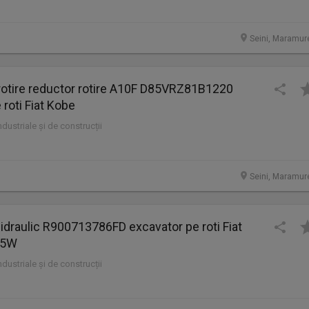
Seini, Maramur
rotire reductor rotire A10F D85VRZ81B1220
 roti Fiat Kobe
industriale și de construcții
Seini, Maramur
 hidraulic R900713786FD excavator pe roti Fiat
75W
industriale și de construcții