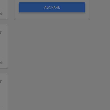
ABONARE
es
es