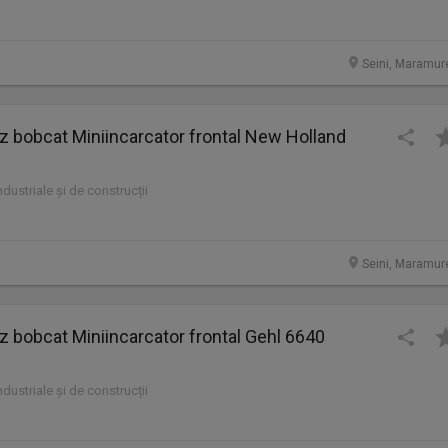
Seini, Maramur
bobcat Miniincarcator frontal New Holland
industriale și de construcții
Seini, Maramur
bobcat Miniincarcator frontal Gehl 6640
industriale și de construcții