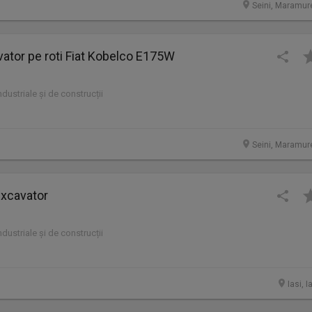
Seini, Maramur
ator pe roti Fiat Kobelco E175W
industriale și de construcții
Seini, Maramur
xcavator
industriale și de construcții
Iasi, I