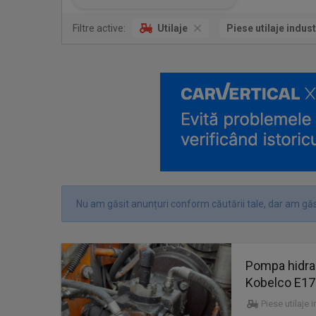
Filtre active:
Utilaje
Piese utilaje indust
Nu am găsit anunțuri conform căutării tale, dar am găs
Pompa hidra
Kobelco E17
Piese utilaje 