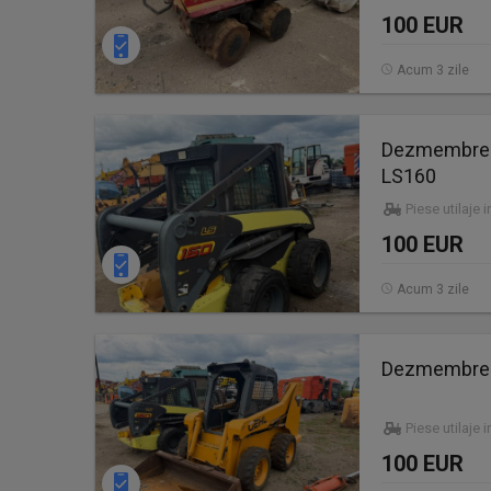
100 EUR
Acum 3 zile
Dezmembrez 
LS160
Piese utilaje 
100 EUR
Acum 3 zile
Dezmembrez 
Piese utilaje 
100 EUR