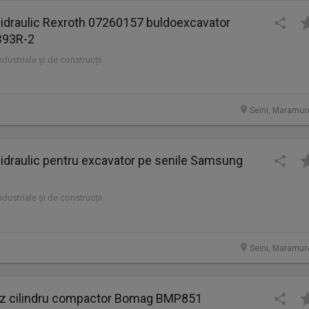
 hidraulic Rexroth 07260157 buldoexcavator
93R-2
industriale și de construcții
Seini, Maramur
 hidraulic pentru excavator pe senile Samsung
industriale și de construcții
Seini, Maramur
 cilindru compactor Bomag BMP851