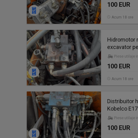
100 EUR
Acum 18 ore
Hidromotor 
excavator pe
Piese utilaje 
100 EUR
Acum 18 ore
Distribuitor
Kobelco E1
Piese utilaje 
100 EUR