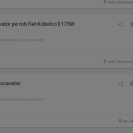
Seini, Maramur
ator pe roti Fiat Kobelco E175W
industriale și de construcții
Seini, Maramur
xcavator
industriale și de construcții
Iasi, I