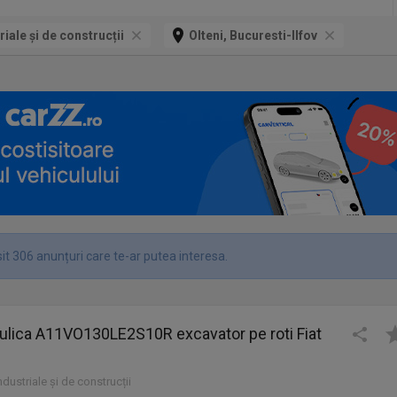
riale și de construcții
Olteni, Bucuresti-Ilfov
it 306 anunțuri care te-ar putea interesa.
ulica A11VO130LE2S10R excavator pe roti Fiat
industriale și de construcții