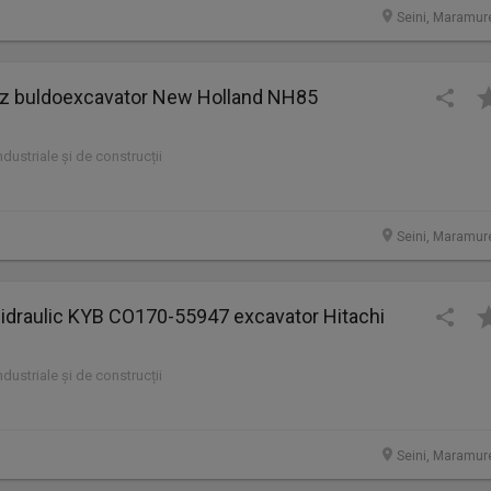
Seini, Maramur
 buldoexcavator New Holland NH85
industriale și de construcții
Seini, Maramur
 hidraulic KYB CO170-55947 excavator Hitachi
industriale și de construcții
Seini, Maramur