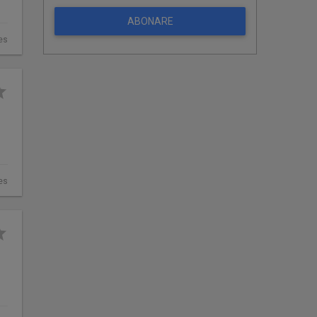
ABONARE
es
es