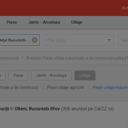
Aut
Piese
Jante - Anvelope
Utilaje
 construcții
/
Anunţuri Piese utilaje industriale și de construcții judeţul
i
Piese
Jante - Anvelope
Utilaje
triale și de construcții
Piese utilaje agricole
Piese utilaje industr
ucții
în
Olteni, Bucuresti-Ilfov
(306 anunțuri pe CarZZ.ro)