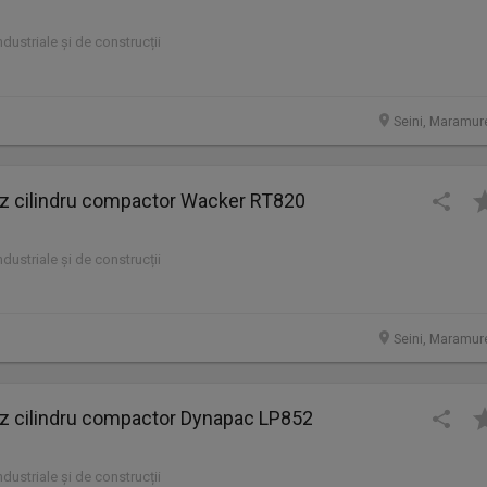
industriale și de construcții
Seini, Maramur
cilindru compactor Wacker RT820
industriale și de construcții
Seini, Maramur
cilindru compactor Dynapac LP852
industriale și de construcții