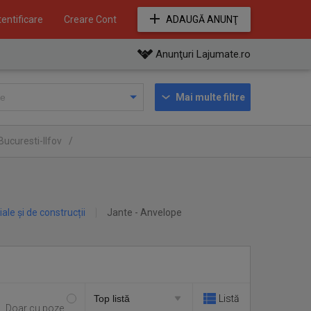
entificare
Creare Cont
ADAUGĂ ANUNŢ
Anunţuri Lajumate.ro
Mai multe filtre
 Bucuresti-Ilfov
/
iale și de construcții
Jante - Anvelope
Listă
Doar cu poze