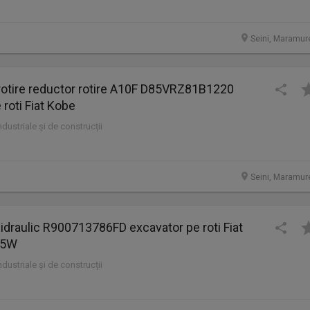
Seini, Maramur
rotire reductor rotire A10F D85VRZ81B1220
 roti Fiat Kobe
industriale și de construcții
Seini, Maramur
 hidraulic R900713786FD excavator pe roti Fiat
75W
industriale și de construcții