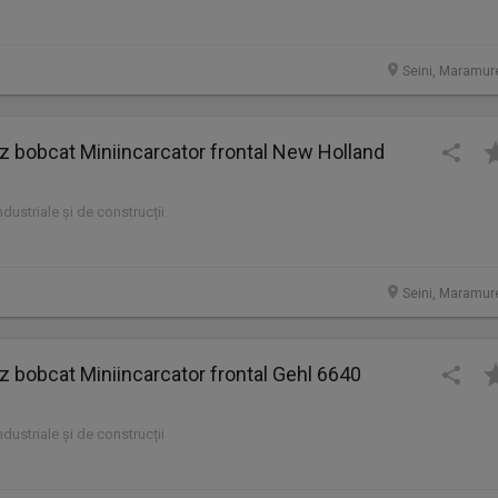
Seini, Maramur
bobcat Miniincarcator frontal New Holland
industriale și de construcții
Seini, Maramur
bobcat Miniincarcator frontal Gehl 6640
industriale și de construcții