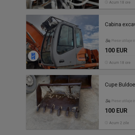
Acum 18 ore
Cabina excav
Piese utilaje 
100 EUR
Acum 18 ore
Cupe Buldoe
Piese utilaje 
100 EUR
Acum 2 zile