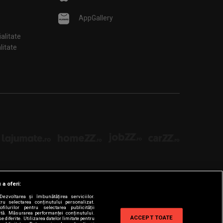
AppGallery
ialitate
țialitate
 a oferi:
ezvoltarea și îmbunătățirea serviciilor.
tru selectarea conținutului personalizat.
filurilor pentru selectarea publicității
zată. Măsurarea performanței conținutului.
ACCEPT TOATE
e diferite. Utilizarea datelor limitate pentru