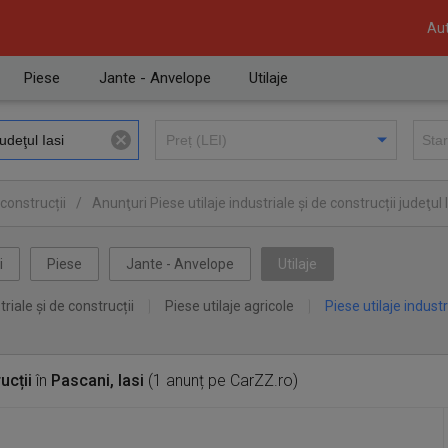
Aut
Piese
Jante - Anvelope
Utilaje
 construcții
/
Anunţuri Piese utilaje industriale și de construcții judeţul 
i
Piese
Jante - Anvelope
Utilaje
triale și de construcții
Piese utilaje agricole
Piese utilaje industr
ucții
în
Pascani, Iasi
(1 anunț pe CarZZ.ro)