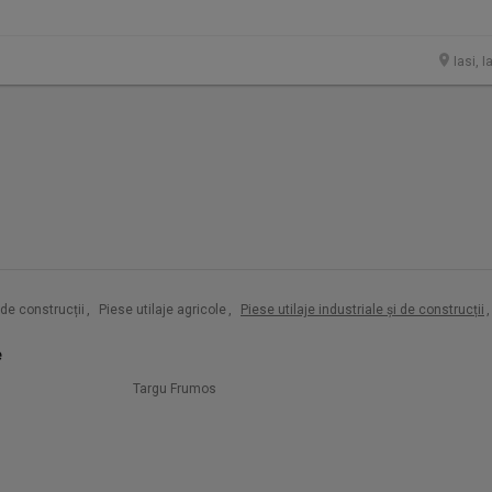
Iasi, I
i de construcții
,
Piese utilaje agricole
,
Piese utilaje industriale și de construcții
,
e
Targu Frumos