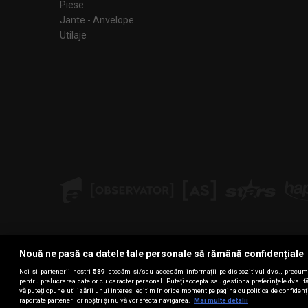
Piese
Jante - Anvelope
Utilaje
Nouă ne pasă ca datele tale personale să rămână confidențiale
Noi și partenerii noștri
589
stocăm și/sau accesăm informații pe dispozitivul dvs., precum i
pentru prelucrarea datelor cu caracter personal. Puteți accepta sau gestiona preferințele dvs. f
vă puteți opune utilizării unui interes legitim în orice moment pe pagina cu politica de confidenția
raportate partenerilor noștri și nu vă vor afecta navigarea.
Mai multe detalii