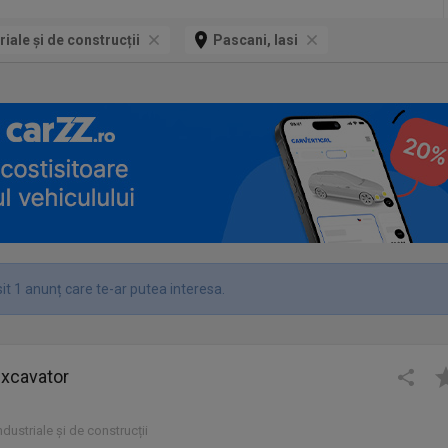
riale și de construcții
Pascani, Iasi
it 1 anunț care te-ar putea interesa.
xcavator
industriale și de construcții