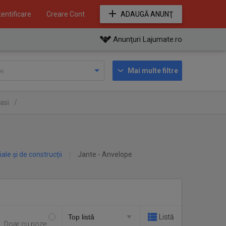
entificare
Creare Cont
ADAUGĂ ANUNŢ
Anunţuri Lajumate.ro
Mai multe filtre
Iasi
/
iale și de construcții
Jante - Anvelope
Listă
Doar cu poze