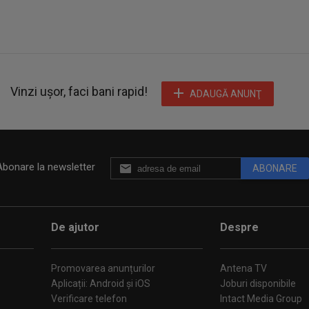
Vinzi ușor, faci bani rapid!
ADAUGĂ ANUNŢ
Abonare la newsletter
ABONARE
De ajutor
Despre
Promovarea anunțurilor
Antena TV
Aplicații: Android și iOS
Joburi disponibile
Verificare telefon
Intact Media Group