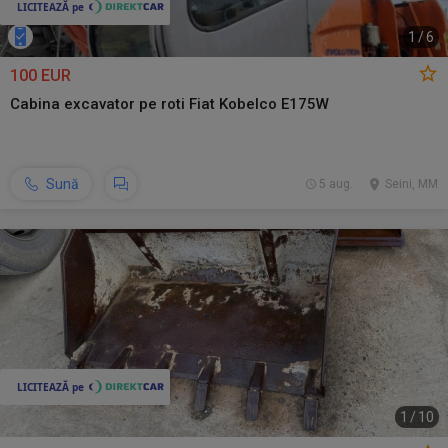
1
/
6
100 EUR
Cabina excavator pe roti Fiat Kobelco E175W
Sună
5 aug.
Seini, MM
1
/
10