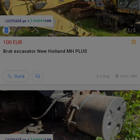
1
/
5
100 EUR
Brat excavator New Holland MH PLUS
Sună
2 aug.
Seini, MM