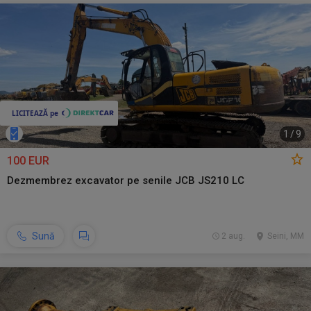
1
/
9
100 EUR
Dezmembrez excavator pe senile JCB JS210 LC
Sună
2 aug.
Seini, MM