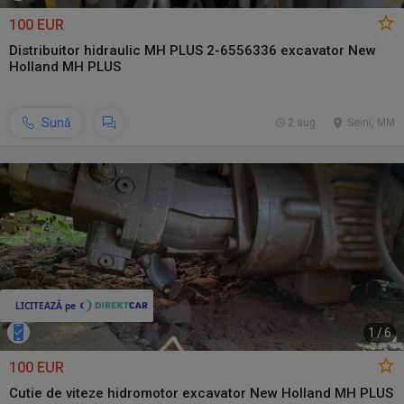
100 EUR
Distribuitor hidraulic MH PLUS 2-6556336 excavator New
Holland MH PLUS
Sună
2 aug.
Seini, MM
1
/
6
100 EUR
Cutie de viteze hidromotor excavator New Holland MH PLUS