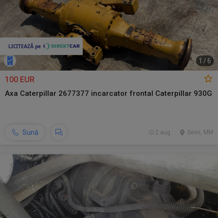
1
/
6
100 EUR
Axa Caterpillar 2677377 incarcator frontal Caterpillar 930G
Sună
2 aug.
Seini, MM