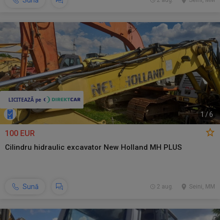
Sună
2 aug.
Seini, MM
1
/
6
100 EUR
Cilindru hidraulic excavator New Holland MH PLUS
Sună
2 aug.
Seini, MM