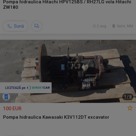
Pompa hidraulica Hitachi HPV125BS / RH27LG vola Hitachi
ZW180
Sună
2 aug.
Seini, MM
1
/
8
100 EUR
Pompa hidraulica Kawasaki K3V112DT excavator