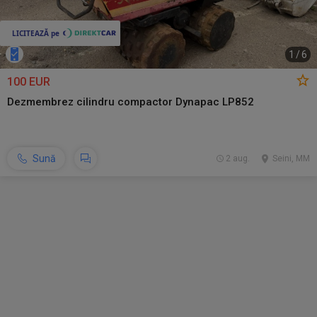
1
/
6
100 EUR
Dezmembrez cilindru compactor Dynapac LP852
Sună
2 aug.
Seini, MM