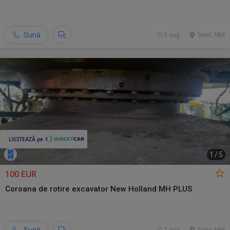
Sună
2 aug.
Seini, MM
1
/
5
100 EUR
Coroana de rotire excavator New Holland MH PLUS