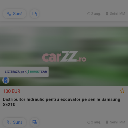
Sună
2 aug.
Seini, MM
100 EUR
Distribuitor hidraulic pentru excavator pe senile Samsung
SE210
Sună
2 aug.
Seini, MM