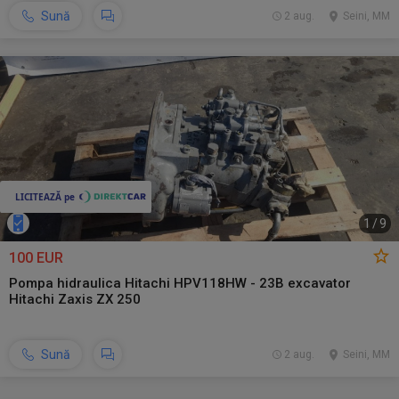
Sună
2 aug.
Seini, MM
1
/
9
100 EUR
Pompa hidraulica Hitachi HPV118HW - 23B excavator
Hitachi Zaxis ZX 250
Sună
2 aug.
Seini, MM