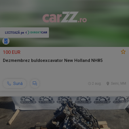
100 EUR
Dezmembrez buldoexcavator New Holland NH85
Sună
2 aug.
Seini, MM