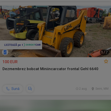
1
/
7
100 EUR
Dezmembrez bobcat Miniincarcator frontal Gehl 6640
Sună
2 aug.
Seini, MM