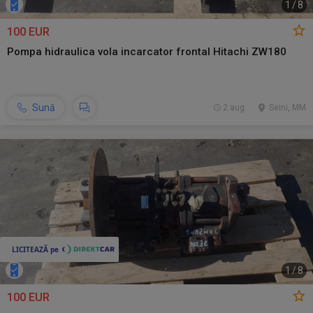
1
/
8
100 EUR
Pompa hidraulica vola incarcator frontal Hitachi ZW180
Sună
2 aug.
Seini, MM
1
/
8
100 EUR