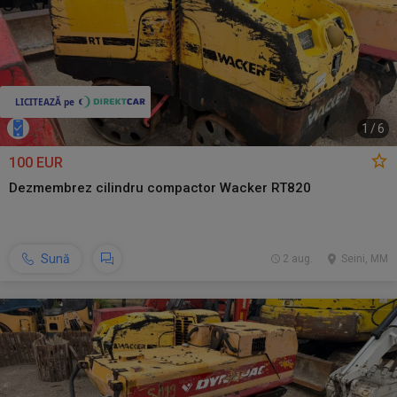
1
/
6
100 EUR
Dezmembrez cilindru compactor Wacker RT820
Sună
2 aug.
Seini, MM