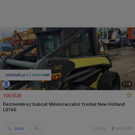
1
/
8
100 EUR
Dezmembrez bobcat Miniincarcator frontal New Holland
LS160
Sună
2 aug.
Seini, MM