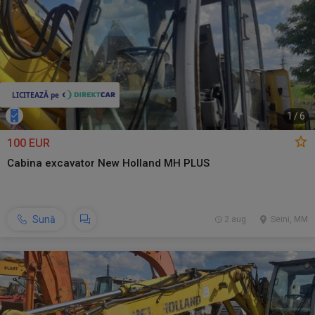
1
/
6
100 EUR
Cabina excavator New Holland MH PLUS
Sună
2 aug.
Seini, MM