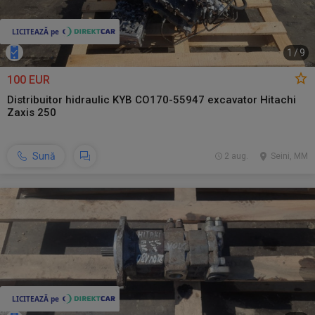
1
/
9
100 EUR
Distribuitor hidraulic KYB CO170-55947 excavator Hitachi
Zaxis 250
Sună
2 aug.
Seini, MM