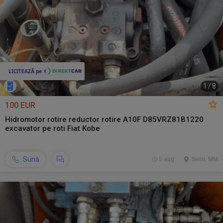
1
/
8
100 EUR
Hidromotor rotire reductor rotire A10F D85VRZ81B1220
excavator pe roti Fiat Kobe
Sună
5 aug.
Seini, MM