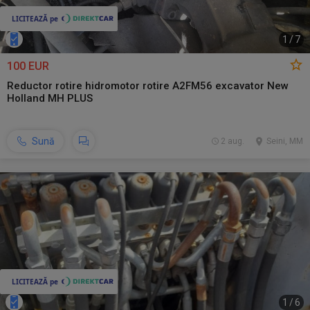
1
/
7
100 EUR
Reductor rotire hidromotor rotire A2FM56 excavator New
Holland MH PLUS
Sună
2 aug.
Seini, MM
1
/
6