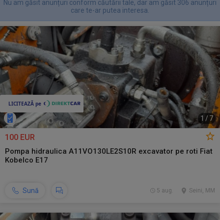
Nu am găsit anunțuri conform căutării tale, dar am găsit 306 anunțuri
care te-ar putea interesa.
1
/
7
100 EUR
Pompa hidraulica A11VO130LE2S10R excavator pe roti Fiat
Kobelco E17
Sună
5 aug.
Seini, MM