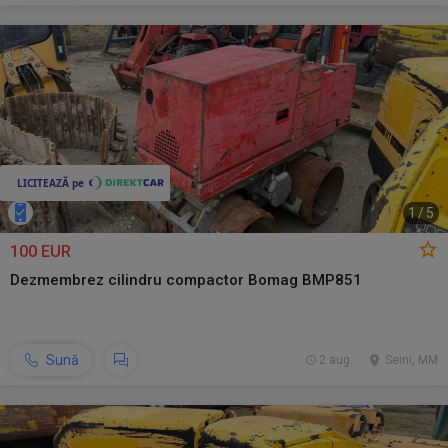
1
/
5
100 EUR
Dezmembrez cilindru compactor Bomag BMP851
Sună
2 aug.
Seini, MM