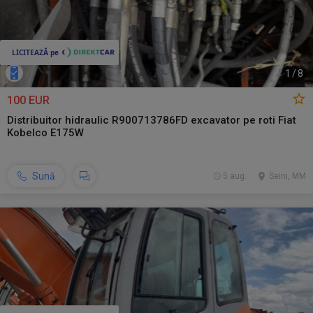
1
/
8
100 EUR
Distribuitor hidraulic R900713786FD excavator pe roti Fiat
Kobelco E175W
Sună
5 aug.
Seini, MM