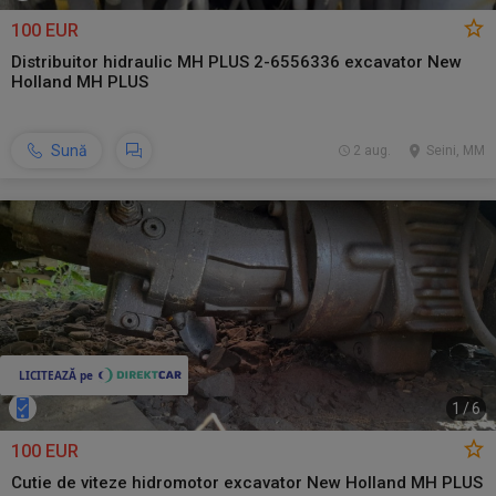
100 EUR
Distribuitor hidraulic MH PLUS 2-6556336 excavator New
Holland MH PLUS
Sună
2 aug.
Seini, MM
1
/
6
100 EUR
Cutie de viteze hidromotor excavator New Holland MH PLUS