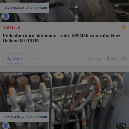
1
/
7
100 EUR
Reductor rotire hidromotor rotire A2FM56 excavator New
Holland MH PLUS
Sună
2 aug.
Seini, MM
1
/
6