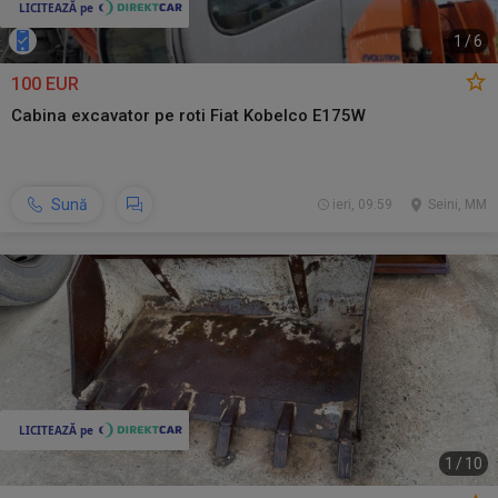
1
/
6
100 EUR
Cabina excavator pe roti Fiat Kobelco E175W
Sună
ieri, 09:59
Seini, MM
1
/
10