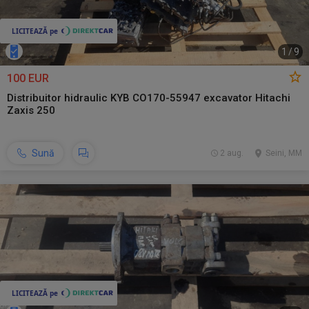
1
/
9
100 EUR
Distribuitor hidraulic KYB CO170-55947 excavator Hitachi
Zaxis 250
Sună
2 aug.
Seini, MM