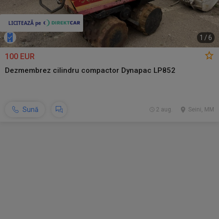
1
/
6
100 EUR
Dezmembrez cilindru compactor Dynapac LP852
Sună
2 aug.
Seini, MM