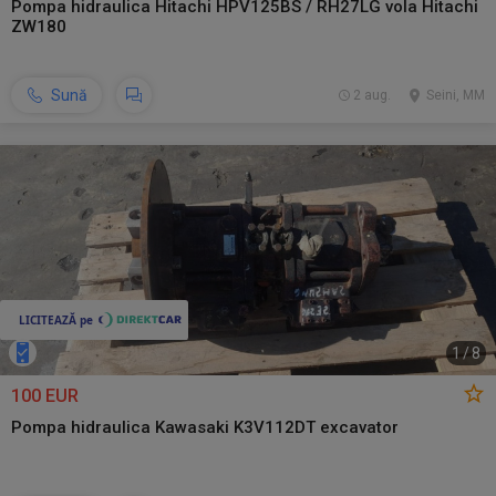
Pompa hidraulica Hitachi HPV125BS / RH27LG vola Hitachi
ZW180
Sună
2 aug.
Seini, MM
1
/
8
100 EUR
Pompa hidraulica Kawasaki K3V112DT excavator