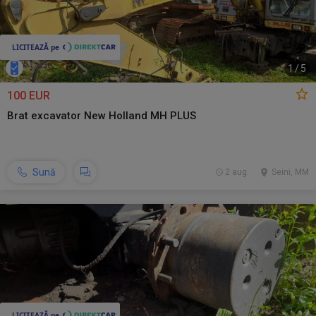
1
/
5
100 EUR
Brat excavator New Holland MH PLUS
Sună
2 aug.
Seini, MM