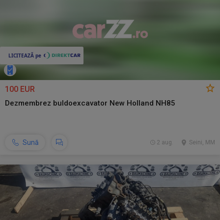
100 EUR
Dezmembrez buldoexcavator New Holland NH85
Sună
2 aug.
Seini, MM