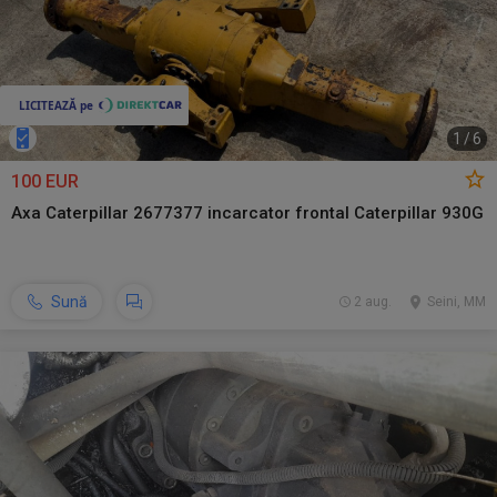
1
/
6
100 EUR
Axa Caterpillar 2677377 incarcator frontal Caterpillar 930G
Sună
2 aug.
Seini, MM