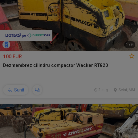
1
/
6
100 EUR
Dezmembrez cilindru compactor Wacker RT820
Sună
2 aug.
Seini, MM