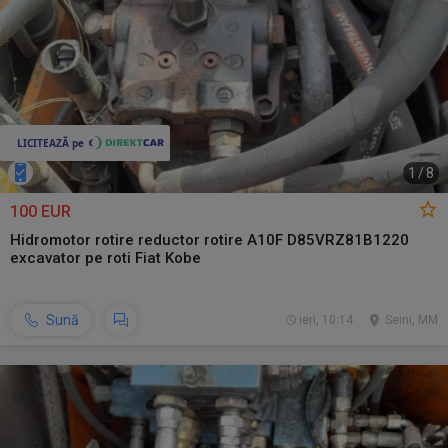
1
/
8
100 EUR
Hidromotor rotire reductor rotire A10F D85VRZ81B1220
excavator pe roti Fiat Kobe
Sună
ieri, 10:14
Seini, MM