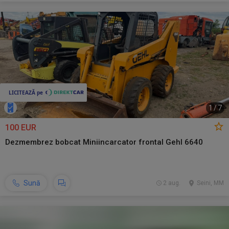
1
/
7
100 EUR
Dezmembrez bobcat Miniincarcator frontal Gehl 6640
Sună
2 aug.
Seini, MM