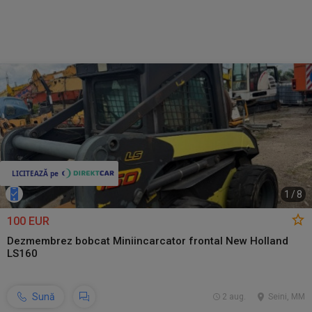
1
/
8
100 EUR
Dezmembrez bobcat Miniincarcator frontal New Holland
LS160
Sună
2 aug.
Seini, MM