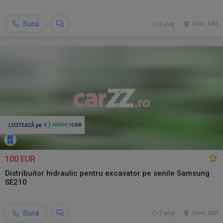
Sună
2 aug.
Seini, MM
100 EUR
Distribuitor hidraulic pentru excavator pe senile Samsung
SE210
Sună
2 aug.
Seini, MM