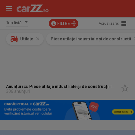
FILTRE
Vizualizare:
2
Utilaje
Piese utilaje industriale și de construcții
Anunțuri
cu
Piese utilaje industriale și de construcții
în
Sacele, B
306 anunțuri