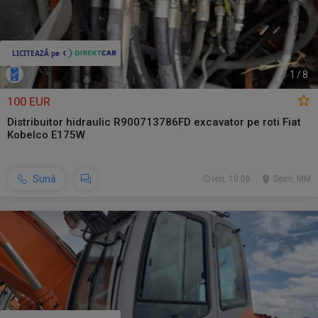
1
/
8
100 EUR
Distribuitor hidraulic R900713786FD excavator pe roti Fiat
Kobelco E175W
Sună
ieri, 10:08
Seini, MM