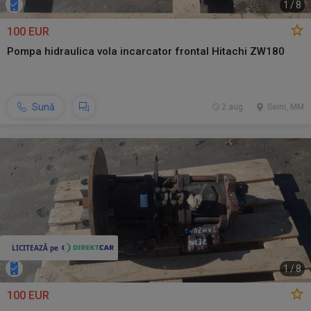
1
/
8
100 EUR
Pompa hidraulica vola incarcator frontal Hitachi ZW180
Sună
2 aug.
Seini, MM
1
/
8
100 EUR