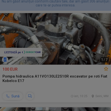
Nu am găsit anunțuri conform căutării tale, dar am găsit 306 anunțuri
care te-ar putea interesa.
1
/
7
100 EUR
Pompa hidraulica A11VO130LE2S10R excavator pe roti Fiat
Kobelco E17
Sună
ieri, 10:25
Seini, MM