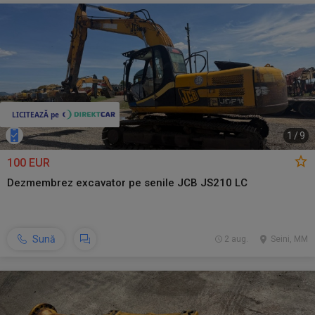
1
/
9
100 EUR
Dezmembrez excavator pe senile JCB JS210 LC
Sună
2 aug.
Seini, MM