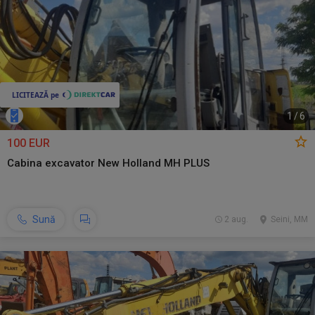
1
/
6
100 EUR
Cabina excavator New Holland MH PLUS
Sună
2 aug.
Seini, MM