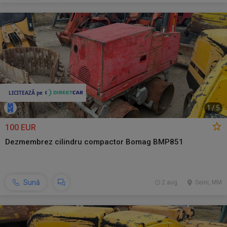
1
/
5
100 EUR
Dezmembrez cilindru compactor Bomag BMP851
Sună
2 aug.
Seini, MM