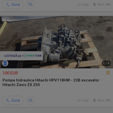
Sună
2 aug.
Seini, MM
1
/
9
100 EUR
Pompa hidraulica Hitachi HPV118HW - 23B excavator
Hitachi Zaxis ZX 250
Sună
2 aug.
Seini, MM