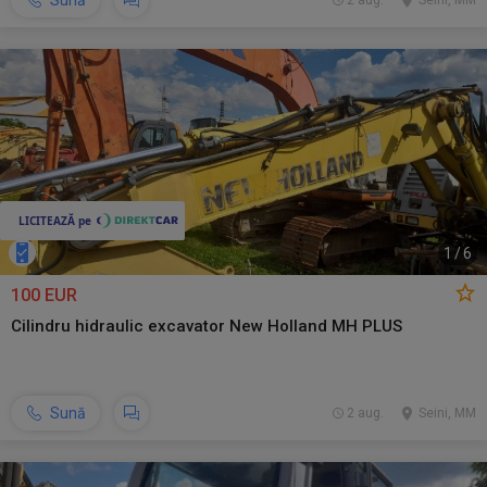
Sună
2 aug.
Seini, MM
1
/
6
100 EUR
Cilindru hidraulic excavator New Holland MH PLUS
Sună
2 aug.
Seini, MM