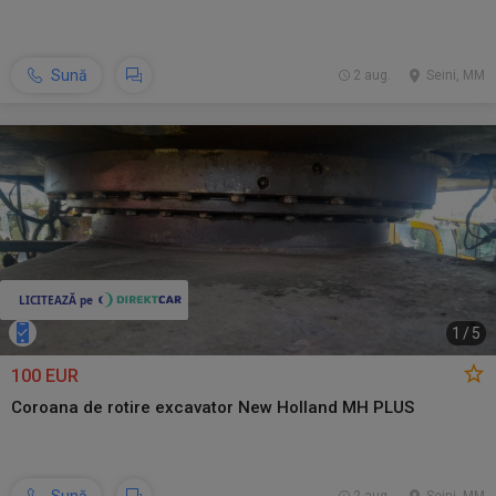
Sună
2 aug.
Seini, MM
1
/
5
100 EUR
Coroana de rotire excavator New Holland MH PLUS