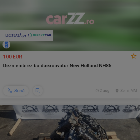
100 EUR
Dezmembrez buldoexcavator New Holland NH85
Sună
2 aug.
Seini, MM