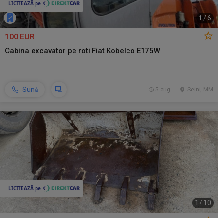
1
/
6
100 EUR
Cabina excavator pe roti Fiat Kobelco E175W
Sună
5 aug.
Seini, MM
1
/
10