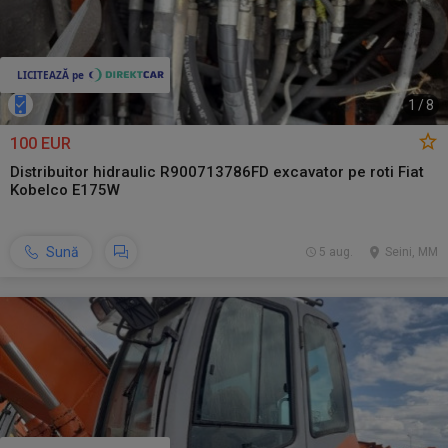
1
/
8
100 EUR
Distribuitor hidraulic R900713786FD excavator pe roti Fiat
Kobelco E175W
Sună
5 aug.
Seini, MM