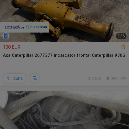
1
/
6
100 EUR
Axa Caterpillar 2677377 incarcator frontal Caterpillar 930G
Sună
2 aug.
Seini, MM