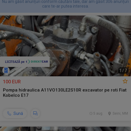
Nu am găsit anunțuri conform căutării tale, dar am găsit 306 anunțuri
care te-ar putea interesa.
1
/
7
100 EUR
Pompa hidraulica A11VO130LE2S10R excavator pe roti Fiat
Kobelco E17
Sună
5 aug.
Seini, MM