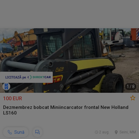
1
/
8
100 EUR
Dezmembrez bobcat Miniincarcator frontal New Holland
LS160
Sună
2 aug.
Seini, MM