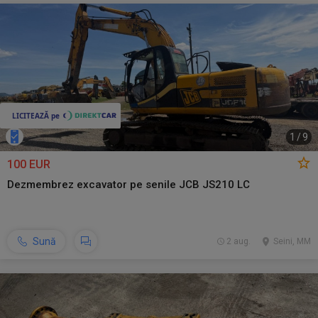
1
/
9
100 EUR
Dezmembrez excavator pe senile JCB JS210 LC
Sună
2 aug.
Seini, MM