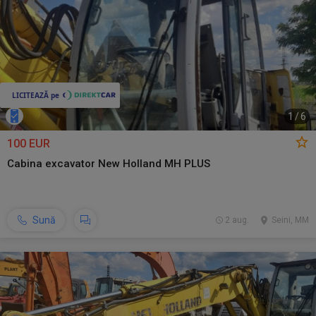
1
/
6
100 EUR
Cabina excavator New Holland MH PLUS
Sună
2 aug.
Seini, MM