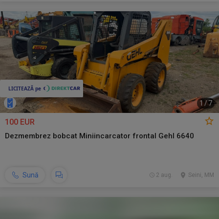
1
/
7
100 EUR
Dezmembrez bobcat Miniincarcator frontal Gehl 6640
Sună
2 aug.
Seini, MM