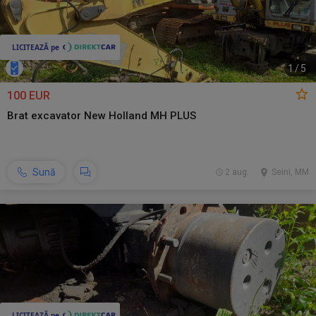
1
/
5
100 EUR
Brat excavator New Holland MH PLUS
Sună
2 aug.
Seini, MM