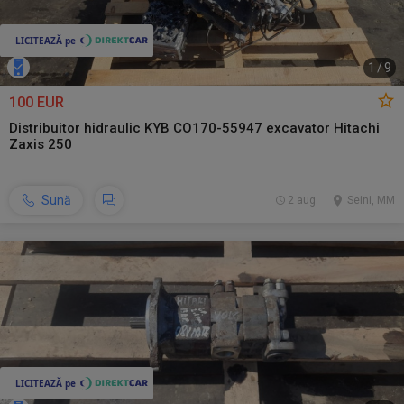
1
/
9
100 EUR
Distribuitor hidraulic KYB CO170-55947 excavator Hitachi
Zaxis 250
Sună
2 aug.
Seini, MM