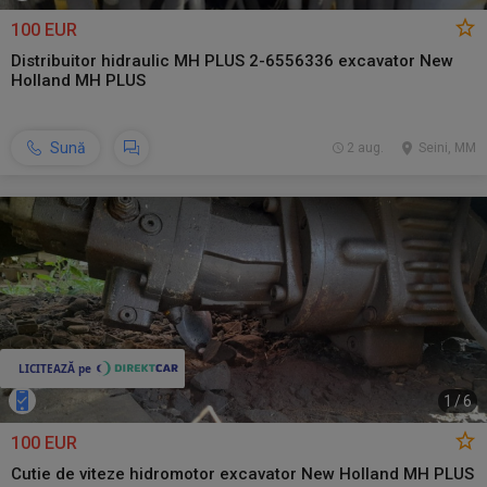
100 EUR
Distribuitor hidraulic MH PLUS 2-6556336 excavator New
Holland MH PLUS
Sună
2 aug.
Seini, MM
1
/
6
100 EUR
Cutie de viteze hidromotor excavator New Holland MH PLUS