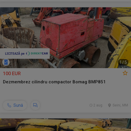
1
/
5
100 EUR
Dezmembrez cilindru compactor Bomag BMP851
Sună
2 aug.
Seini, MM