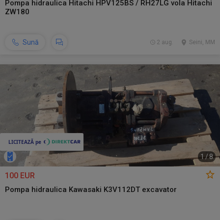
Pompa hidraulica Hitachi HPV125BS / RH27LG vola Hitachi
ZW180
Sună
2 aug.
Seini, MM
1
/
8
100 EUR
Pompa hidraulica Kawasaki K3V112DT excavator