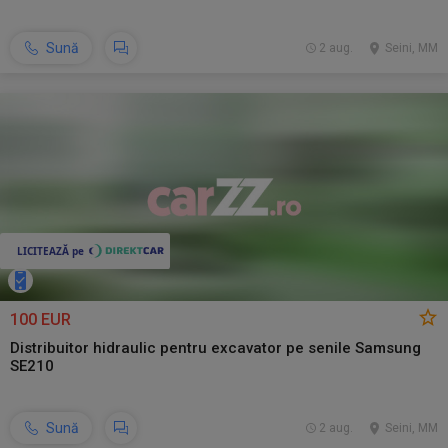
Sună
2 aug.
Seini, MM
100 EUR
Distribuitor hidraulic pentru excavator pe senile Samsung
SE210
Sună
2 aug.
Seini, MM