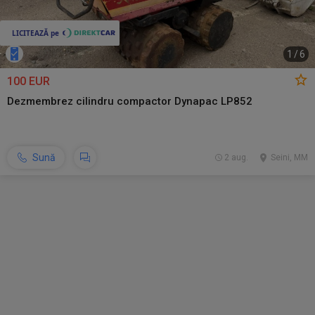
1
/
6
100 EUR
Dezmembrez cilindru compactor Dynapac LP852
Sună
2 aug.
Seini, MM