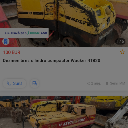
1
/
6
100 EUR
Dezmembrez cilindru compactor Wacker RT820
Sună
2 aug.
Seini, MM