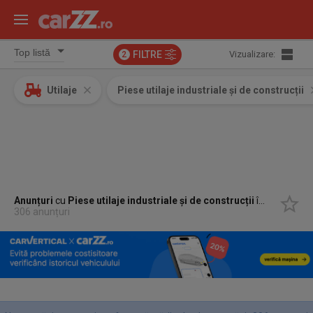
FILTRE
Vizualizare:
2
Utilaje
Piese utilaje industriale și de construcții
Anunțuri
cu
Piese utilaje industriale și de construcții
în
Salonta, 
306 anunțuri