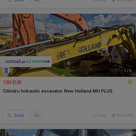
Sună
2 aug.
Seini, MM
1
/
6
100 EUR
Cilindru hidraulic excavator New Holland MH PLUS
Sună
2 aug.
Seini, MM