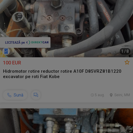
1
/
8
100 EUR
Hidromotor rotire reductor rotire A10F D85VRZ81B1220
excavator pe roti Fiat Kobe
Sună
5 aug.
Seini, MM