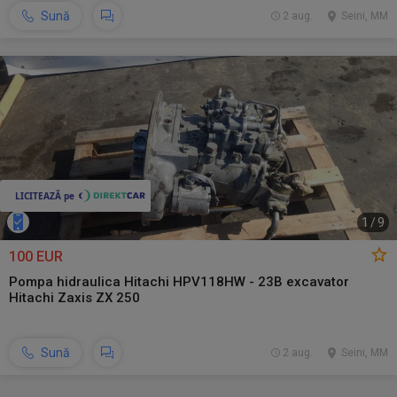
Sună
2 aug.
Seini, MM
1
/
9
100 EUR
Pompa hidraulica Hitachi HPV118HW - 23B excavator
Hitachi Zaxis ZX 250
Sună
2 aug.
Seini, MM