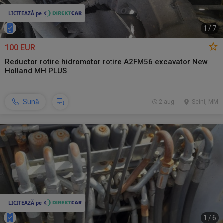
1
/
7
100 EUR
Reductor rotire hidromotor rotire A2FM56 excavator New
Holland MH PLUS
Sună
2 aug.
Seini, MM
1
/
6