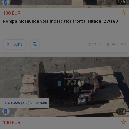
1
/
8
100 EUR
Pompa hidraulica vola incarcator frontal Hitachi ZW180
Sună
2 aug.
Seini, MM
1
/
8
100 EUR