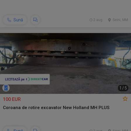
Sună
2 aug.
Seini, MM
1
/
5
100 EUR
Coroana de rotire excavator New Holland MH PLUS