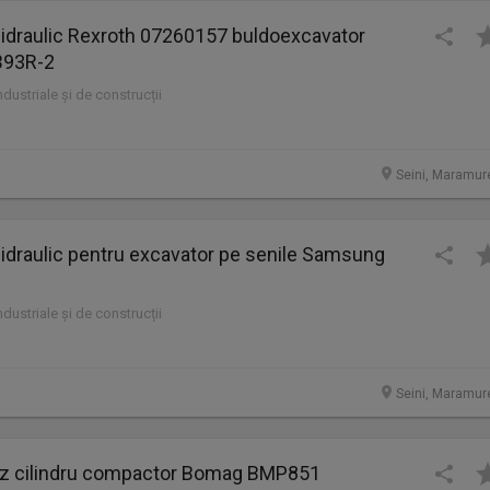
 hidraulic Rexroth 07260157 buldoexcavator
93R-2
industriale și de construcții
Seini, Maramur
 hidraulic pentru excavator pe senile Samsung
industriale și de construcții
Seini, Maramur
 cilindru compactor Bomag BMP851