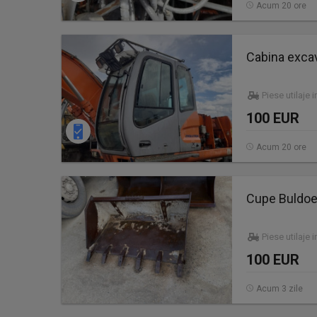
Acum 20 ore
Cabina excav
Piese utilaje 
100 EUR
Acum 20 ore
Cupe Buldoe
Piese utilaje 
100 EUR
Acum 3 zile