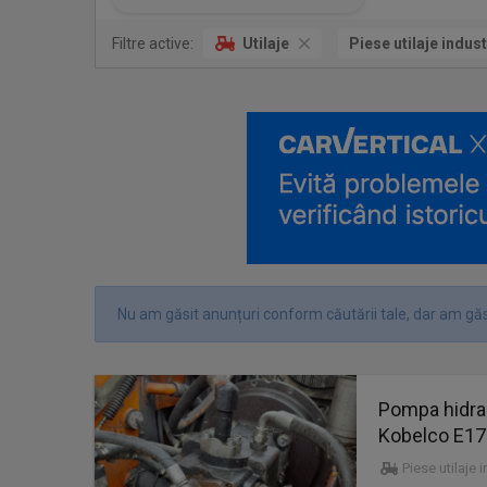
Filtre active:
Utilaje
Piese utilaje indust
Nu am găsit anunțuri conform căutării tale, dar am găs
Pompa hidra
Kobelco E17
Piese utilaje 