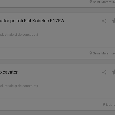
Seini, Maramur
ator pe roti Fiat Kobelco E175W
industriale și de construcții
Seini, Maramur
xcavator
industriale și de construcții
Iasi, I