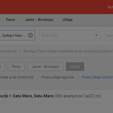
Aut
Piese
Jante - Anvelope
Utilaje
 construcții
/
Anunţuri Piese utilaje industriale și de construcții judeţu
re
i
Piese
Jante - Anvelope
Utilaje
triale și de construcții
Piese utilaje agricole
Piese utilaje industr
ucții
în
Satu Mare, Satu-Mare
(306 anunțuri pe CarZZ.ro)