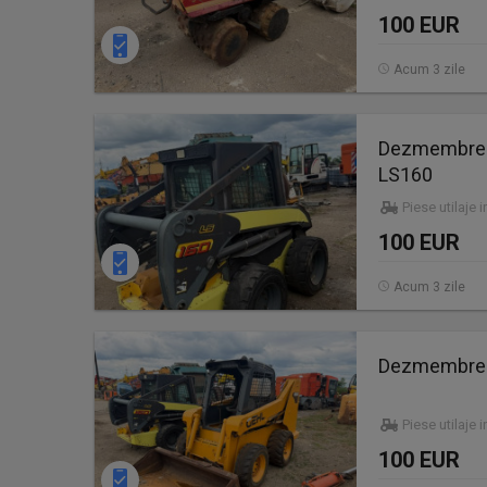
100 EUR
Acum 3 zile
Dezmembrez 
LS160
Piese utilaje 
100 EUR
Acum 3 zile
Dezmembrez 
Piese utilaje 
100 EUR