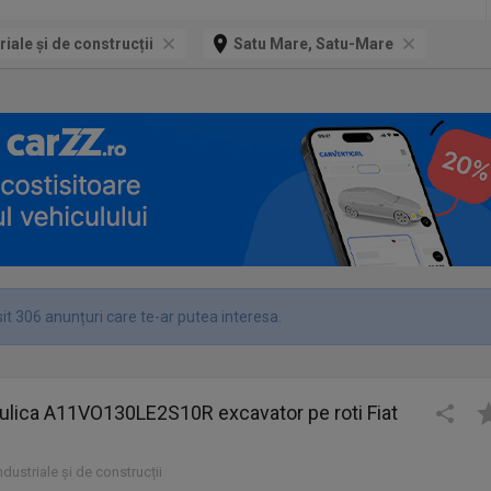
riale și de construcții
Satu Mare, Satu-Mare
it 306 anunțuri care te-ar putea interesa.
ulica A11VO130LE2S10R excavator pe roti Fiat
industriale și de construcții