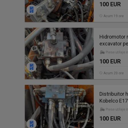
100 EUR
Acum 19 ore
Hidromotor 
excavator pe
Piese utilaje 
100 EUR
Acum 20 ore
Distribuitor
Kobelco E1
Piese utilaje 
100 EUR