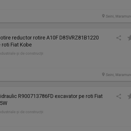
Seini, Maramur
rotire reductor rotire A10F D85VRZ81B1220
 roti Fiat Kobe
industriale și de construcții
Seini, Maramur
 hidraulic R900713786FD excavator pe roti Fiat
75W
industriale și de construcții