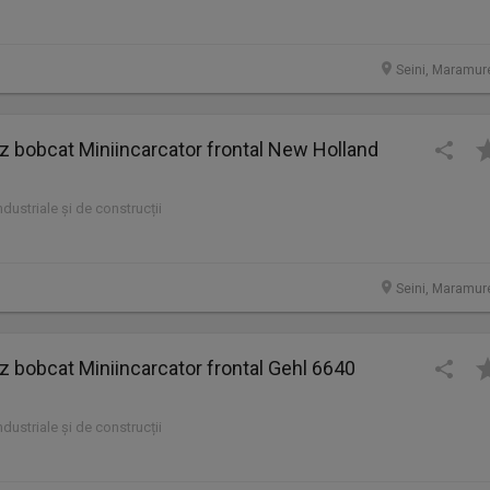
Seini, Maramur
bobcat Miniincarcator frontal New Holland
industriale și de construcții
Seini, Maramur
bobcat Miniincarcator frontal Gehl 6640
industriale și de construcții