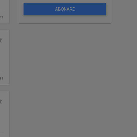
ABONARE
es
es