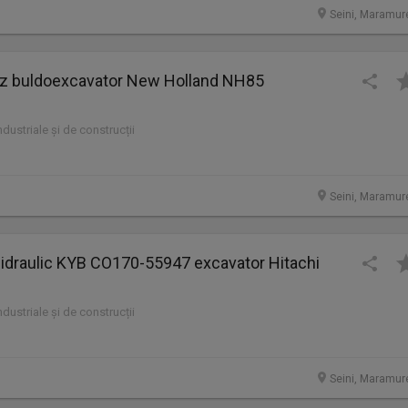
Seini, Maramur
 buldoexcavator New Holland NH85
industriale și de construcții
Seini, Maramur
 hidraulic KYB CO170-55947 excavator Hitachi
industriale și de construcții
Seini, Maramur