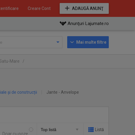
entificare
Creare Cont
ADAUGĂ ANUNŢ
Anunţuri Lajumate.ro
Mai multe filtre
l Satu-Mare
/
iale și de construcții
Jante - Anvelope
Listă
Doar cu poze