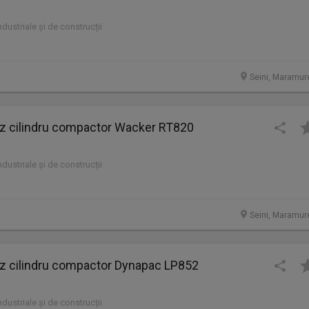
industriale și de construcții
Seini, Maramur
cilindru compactor Wacker RT820
industriale și de construcții
Seini, Maramur
cilindru compactor Dynapac LP852
industriale și de construcții