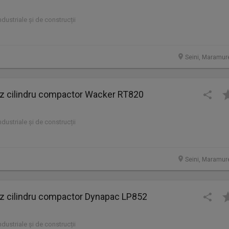
industriale și de construcții
Seini, Maramur
cilindru compactor Wacker RT820
industriale și de construcții
Seini, Maramur
cilindru compactor Dynapac LP852
industriale și de construcții