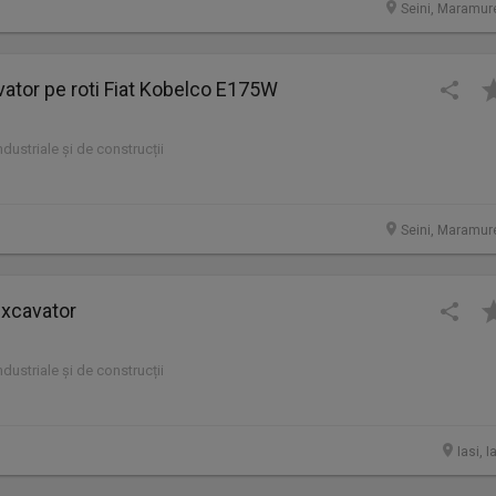
Seini, Maramur
ator pe roti Fiat Kobelco E175W
industriale și de construcții
Seini, Maramur
xcavator
industriale și de construcții
Iasi, I