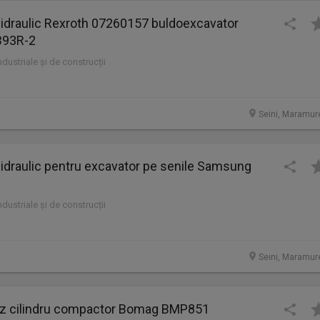
 hidraulic Rexroth 07260157 buldoexcavator
93R-2
industriale și de construcții
Seini, Maramur
 hidraulic pentru excavator pe senile Samsung
industriale și de construcții
Seini, Maramur
 cilindru compactor Bomag BMP851