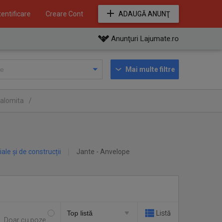
entificare
Creare Cont
ADAUGĂ ANUNŢ
Anunţuri Lajumate.ro
Mai multe filtre
 Ialomita
/
iale și de construcții
Jante - Anvelope
Listă
Doar cu poze