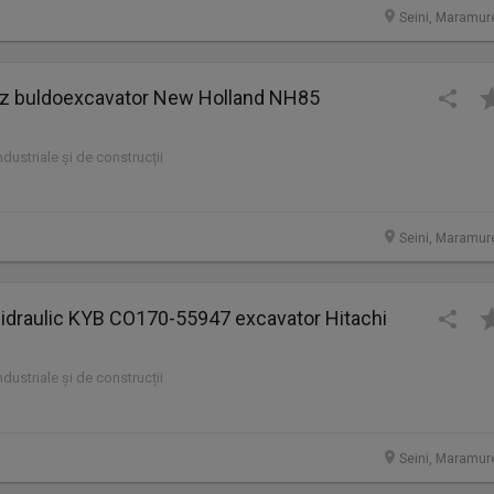
Seini, Maramur
 buldoexcavator New Holland NH85
industriale și de construcții
Seini, Maramur
 hidraulic KYB CO170-55947 excavator Hitachi
industriale și de construcții
Seini, Maramur