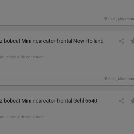
Seini, Maramur
bobcat Miniincarcator frontal New Holland
industriale și de construcții
Seini, Maramur
bobcat Miniincarcator frontal Gehl 6640
industriale și de construcții