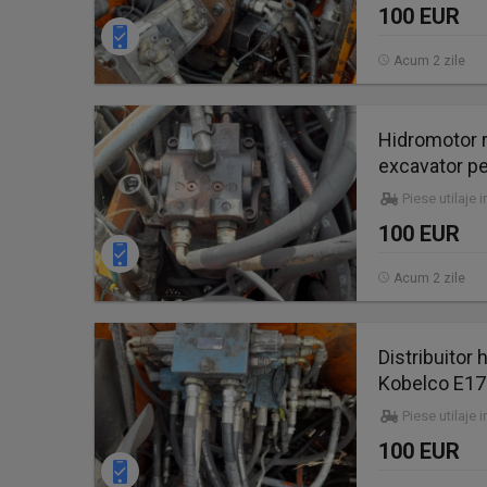
100 EUR
Acum 2 zile
Hidromotor 
excavator pe
Piese utilaje 
100 EUR
Acum 2 zile
Distribuitor
Kobelco E1
Piese utilaje 
100 EUR