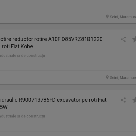
Seini, Maramur
rotire reductor rotire A10F D85VRZ81B1220
 roti Fiat Kobe
industriale și de construcții
Seini, Maramur
 hidraulic R900713786FD excavator pe roti Fiat
75W
industriale și de construcții