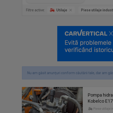
Filtre active:
Utilaje
Piese utilaje indust
Nu am găsit anunțuri conform căutării tale, dar am găs
Pompa hidra
Kobelco E17
Piese utilaje 