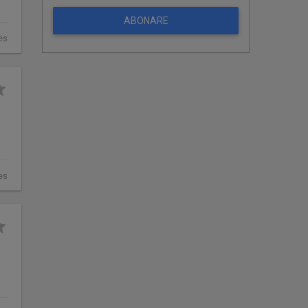
ABONARE
es
es