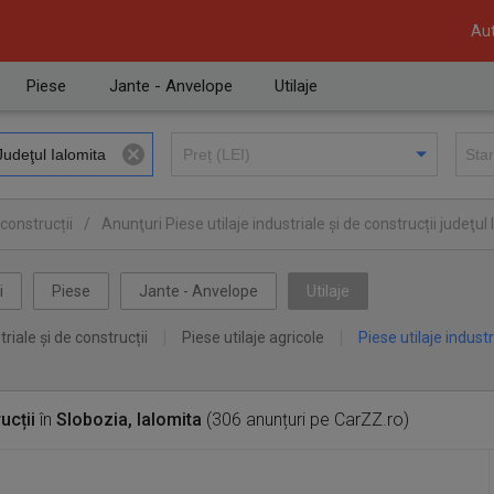
Aut
Piese
Jante - Anvelope
Utilaje
 construcții
/
Anunţuri Piese utilaje industriale și de construcții judeţul
a
i
Piese
Jante - Anvelope
Utilaje
triale și de construcții
Piese utilaje agricole
Piese utilaje industr
ucții
în
Slobozia, Ialomita
(306 anunțuri pe CarZZ.ro)