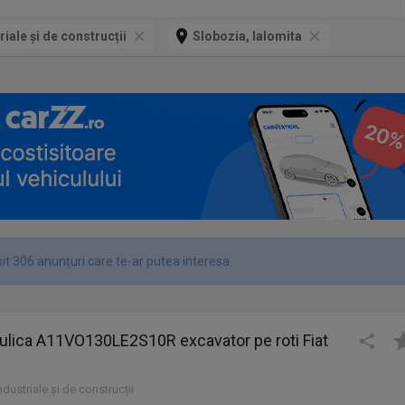
riale și de construcții
Slobozia, Ialomita
it 306 anunțuri care te-ar putea interesa.
ulica A11VO130LE2S10R excavator pe roti Fiat
industriale și de construcții