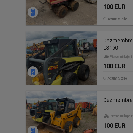
100 EUR
Acum 5 zile
Dezmembrez 
LS160
Piese utilaje 
100 EUR
Acum 5 zile
Dezmembrez 
Piese utilaje 
100 EUR