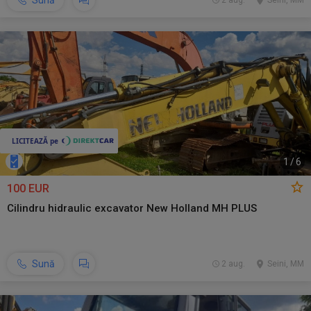
Sună
2 aug.
Seini, MM
1
/
6
100 EUR
Cilindru hidraulic excavator New Holland MH PLUS
Sună
2 aug.
Seini, MM