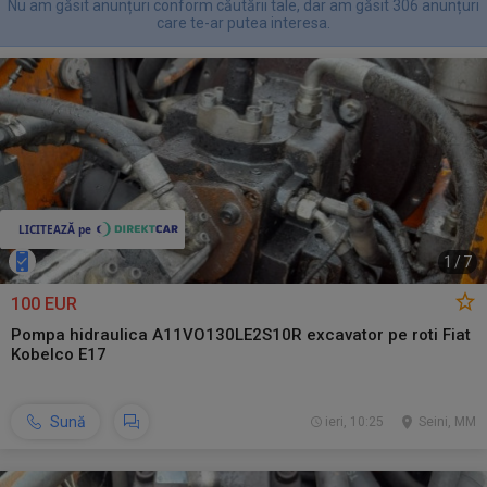
Nu am găsit anunțuri conform căutării tale, dar am găsit 306 anunțuri
care te-ar putea interesa.
1
/
7
100 EUR
Pompa hidraulica A11VO130LE2S10R excavator pe roti Fiat
Kobelco E17
Sună
ieri, 10:25
Seini, MM