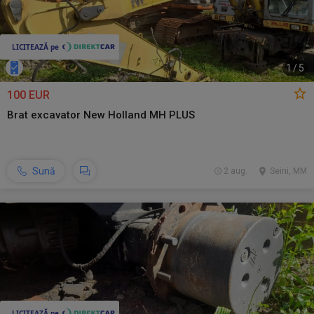
1
/
5
100 EUR
Brat excavator New Holland MH PLUS
Sună
2 aug.
Seini, MM