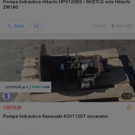
Pompa hidraulica Hitachi HPV125BS / RH27LG vola Hitachi
ZW180
Sună
2 aug.
Seini, MM
1
/
8
100 EUR
Pompa hidraulica Kawasaki K3V112DT excavator