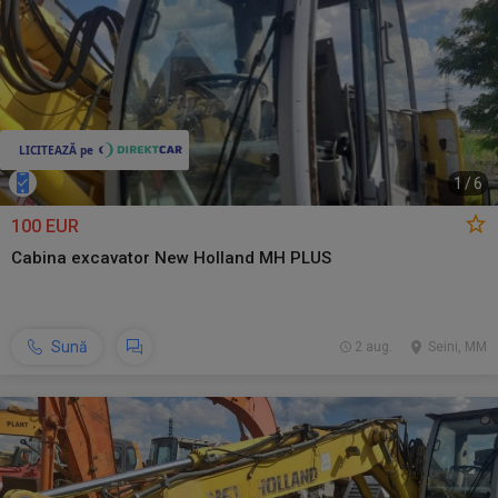
1
/
6
100 EUR
Cabina excavator New Holland MH PLUS
Sună
2 aug.
Seini, MM