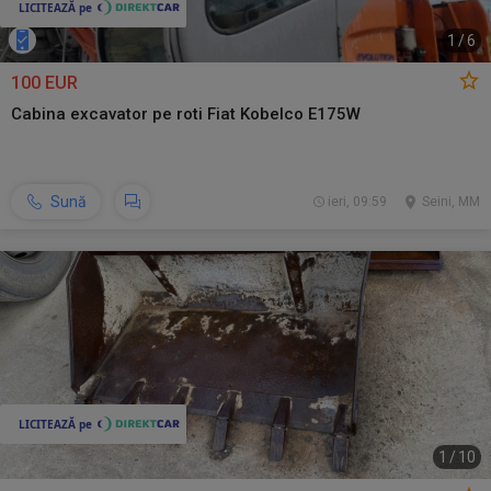
1
/
6
100 EUR
Cabina excavator pe roti Fiat Kobelco E175W
Sună
ieri, 09:59
Seini, MM
1
/
10