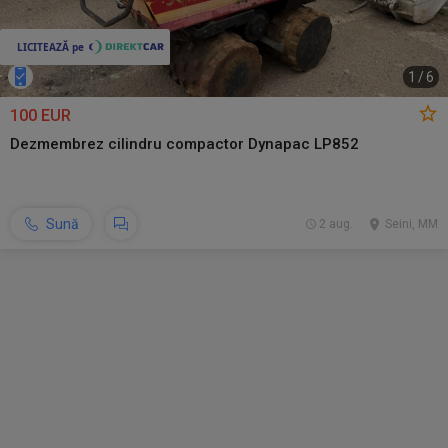
1
/
6
100 EUR
Dezmembrez cilindru compactor Dynapac LP852
Sună
2 aug.
Seini, MM