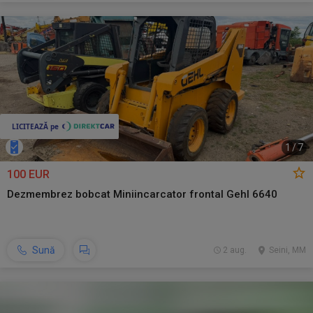
1
/
7
100 EUR
Dezmembrez bobcat Miniincarcator frontal Gehl 6640
Sună
2 aug.
Seini, MM