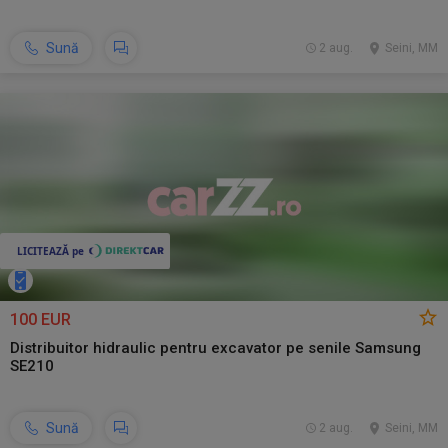
Sună
2 aug.
Seini, MM
100 EUR
Distribuitor hidraulic pentru excavator pe senile Samsung
SE210
Sună
2 aug.
Seini, MM