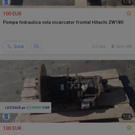
1
/
8
100 EUR
Pompa hidraulica vola incarcator frontal Hitachi ZW180
Sună
2 aug.
Seini, MM
1
/
8
100 EUR