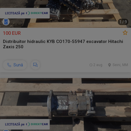
1
/
9
100 EUR
Distribuitor hidraulic KYB CO170-55947 excavator Hitachi
Zaxis 250
Sună
2 aug.
Seini, MM