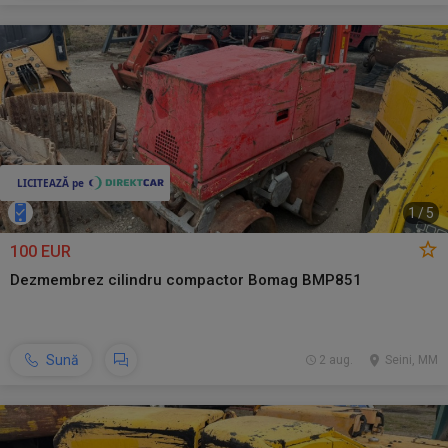
1
/
5
100 EUR
Dezmembrez cilindru compactor Bomag BMP851
Sună
2 aug.
Seini, MM