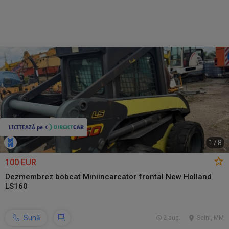
1
/
8
100 EUR
Dezmembrez bobcat Miniincarcator frontal New Holland
LS160
Sună
2 aug.
Seini, MM