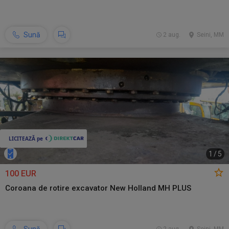
Sună
2 aug.
Seini, MM
1
/
5
100 EUR
Coroana de rotire excavator New Holland MH PLUS