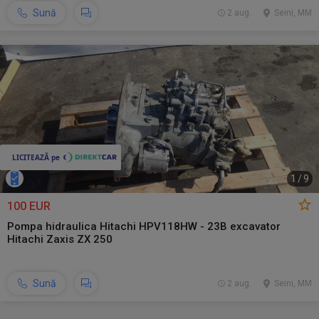
Sună
2 aug.
Seini, MM
1
/
9
100 EUR
Pompa hidraulica Hitachi HPV118HW - 23B excavator
Hitachi Zaxis ZX 250
Sună
2 aug.
Seini, MM