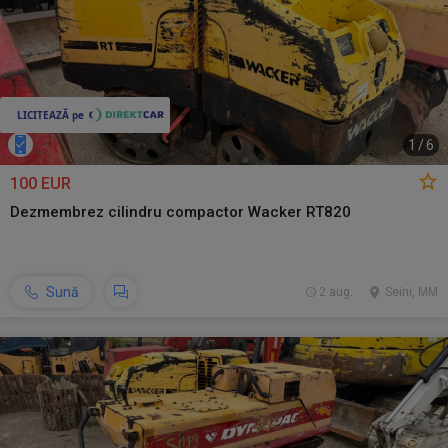
1
/
6
100 EUR
Dezmembrez cilindru compactor Wacker RT820
Sună
2 aug.
Seini, MM