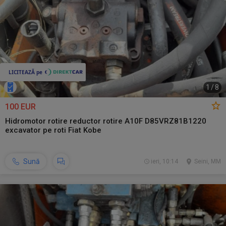
1
/
8
100 EUR
Hidromotor rotire reductor rotire A10F D85VRZ81B1220
excavator pe roti Fiat Kobe
Sună
ieri, 10:14
Seini, MM