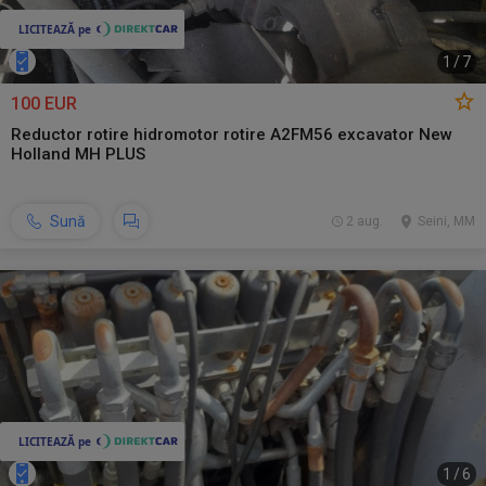
1
/
7
100 EUR
Reductor rotire hidromotor rotire A2FM56 excavator New
Holland MH PLUS
Sună
2 aug.
Seini, MM
1
/
6