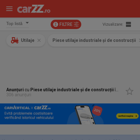
FILTRE
Vizualizare:
2
Utilaje
Piese utilaje industriale și de construcții
Anunțuri
cu
Piese utilaje industriale și de construcții
în
Tecuci, Ga
306 anunțuri