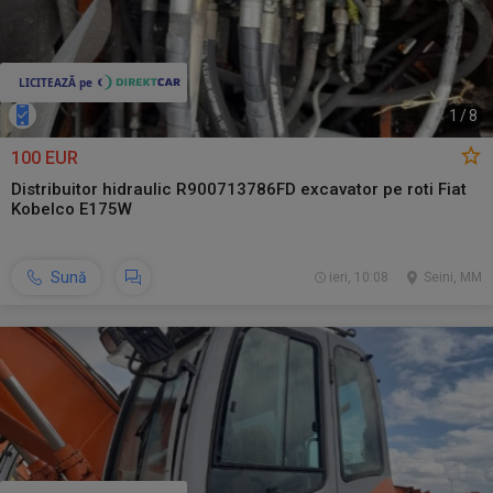
1
/
8
100 EUR
Distribuitor hidraulic R900713786FD excavator pe roti Fiat
Kobelco E175W
Sună
ieri, 10:08
Seini, MM