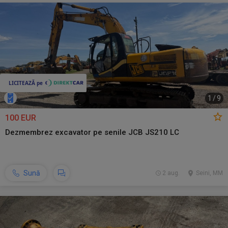
1
/
9
100 EUR
Dezmembrez excavator pe senile JCB JS210 LC
Sună
2 aug.
Seini, MM