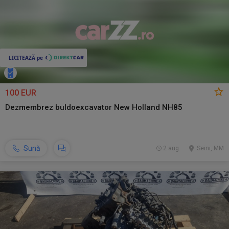
100 EUR
Dezmembrez buldoexcavator New Holland NH85
Sună
2 aug.
Seini, MM