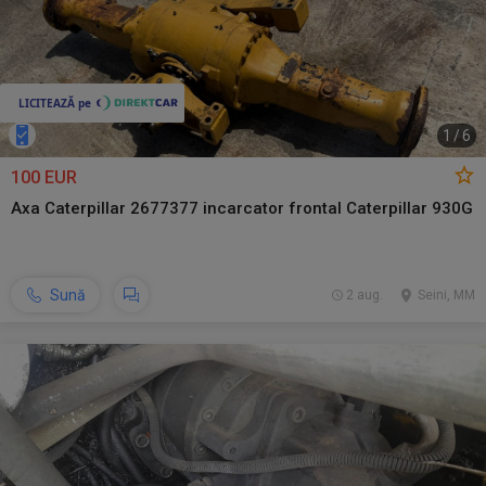
1
/
6
100 EUR
Axa Caterpillar 2677377 incarcator frontal Caterpillar 930G
Sună
2 aug.
Seini, MM