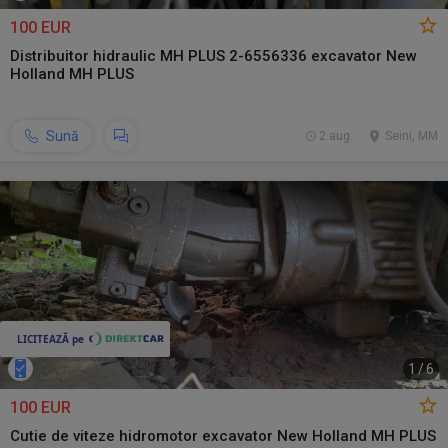
100 EUR
Distribuitor hidraulic MH PLUS 2-6556336 excavator New
Holland MH PLUS
Sună
2 aug.
Seini, MM
1
/
6
100 EUR
Cutie de viteze hidromotor excavator New Holland MH PLUS