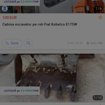
1
/
6
100 EUR
Cabina excavator pe roti Fiat Kobelco E175W
Sună
ieri, 09:59
Seini, MM
1
/
10