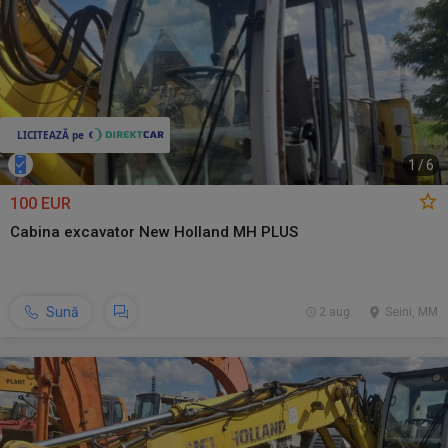
1
/
6
100 EUR
Cabina excavator New Holland MH PLUS
Sună
2 aug.
Seini, MM