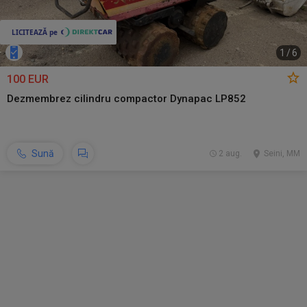
1
/
6
100 EUR
Dezmembrez cilindru compactor Dynapac LP852
Sună
2 aug.
Seini, MM