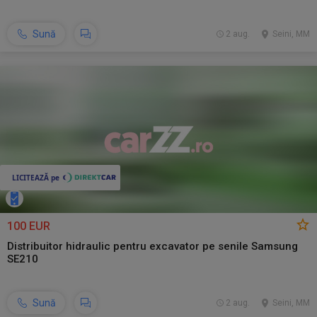
Sună
2 aug.
Seini, MM
100 EUR
Distribuitor hidraulic pentru excavator pe senile Samsung
SE210
Sună
2 aug.
Seini, MM