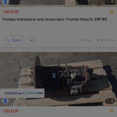
1
/
8
100 EUR
Pompa hidraulica vola incarcator frontal Hitachi ZW180
Sună
2 aug.
Seini, MM
1
/
8
100 EUR