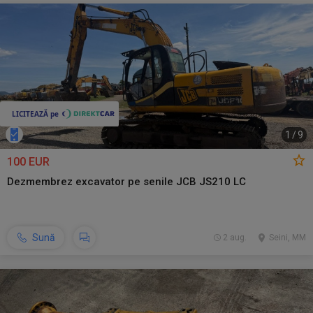
1
/
9
100 EUR
Dezmembrez excavator pe senile JCB JS210 LC
Sună
2 aug.
Seini, MM