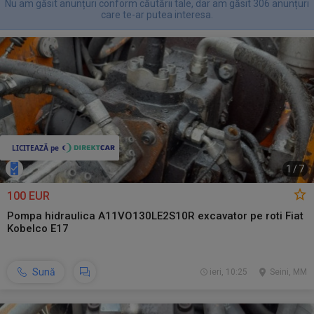
Nu am găsit anunțuri conform căutării tale, dar am găsit 306 anunțuri
care te-ar putea interesa.
1
/
7
100 EUR
Pompa hidraulica A11VO130LE2S10R excavator pe roti Fiat
Kobelco E17
Sună
ieri, 10:25
Seini, MM