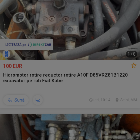
1
/
8
100 EUR
Hidromotor rotire reductor rotire A10F D85VRZ81B1220
excavator pe roti Fiat Kobe
Sună
ieri, 10:14
Seini, MM