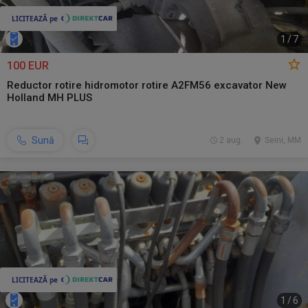
1
/
7
100 EUR
Reductor rotire hidromotor rotire A2FM56 excavator New
Holland MH PLUS
Sună
2 aug.
Seini, MM
1
/
6