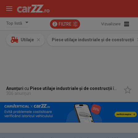
FILTRE
Vizualizare:
2
Utilaje
Piese utilaje industriale și de construcții
Anunțuri
cu
Piese utilaje industriale și de construcții
în
Topoloven
306 anunțuri