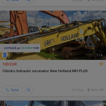
Sună
2 aug.
Seini, MM
1
/
6
100 EUR
Cilindru hidraulic excavator New Holland MH PLUS
Sună
2 aug.
Seini, MM