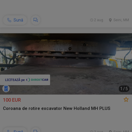
Sună
2 aug.
Seini, MM
1
/
5
100 EUR
Coroana de rotire excavator New Holland MH PLUS