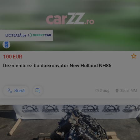
100 EUR
Dezmembrez buldoexcavator New Holland NH85
Sună
2 aug.
Seini, MM