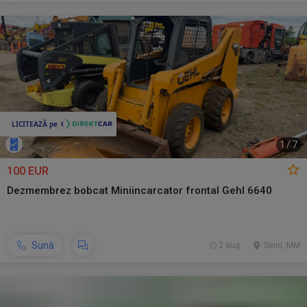
1
/
7
100 EUR
Dezmembrez bobcat Miniincarcator frontal Gehl 6640
Sună
2 aug.
Seini, MM