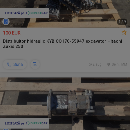
1
/
9
100 EUR
Distribuitor hidraulic KYB CO170-55947 excavator Hitachi
Zaxis 250
Sună
2 aug.
Seini, MM