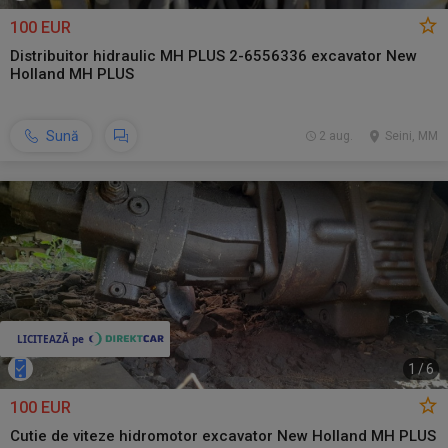
100 EUR
Distribuitor hidraulic MH PLUS 2-6556336 excavator New
Holland MH PLUS
Sună
2 aug.
Seini, MM
1
/
6
100 EUR
Cutie de viteze hidromotor excavator New Holland MH PLUS