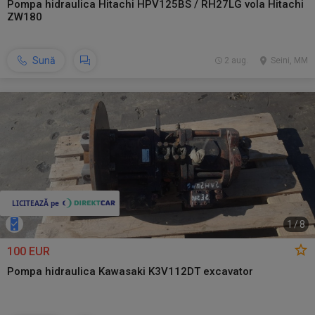
Pompa hidraulica Hitachi HPV125BS / RH27LG vola Hitachi
ZW180
Sună
2 aug.
Seini, MM
1
/
8
100 EUR
Pompa hidraulica Kawasaki K3V112DT excavator