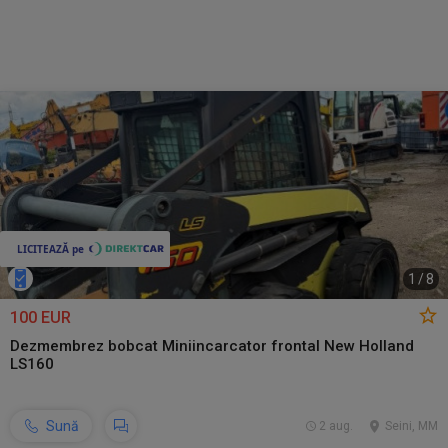
1
/
8
100 EUR
Dezmembrez bobcat Miniincarcator frontal New Holland
LS160
Sună
2 aug.
Seini, MM