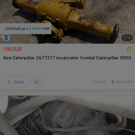
1
/
6
100 EUR
Axa Caterpillar 2677377 incarcator frontal Caterpillar 930G
Sună
2 aug.
Seini, MM