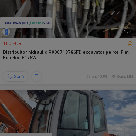
1
/
8
100 EUR
Distribuitor hidraulic R900713786FD excavator pe roti Fiat
Kobelco E175W
Sună
ieri, 10:08
Seini, MM