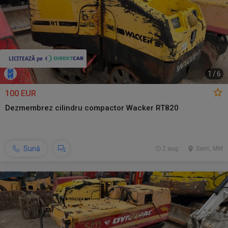
1
/
6
100 EUR
Dezmembrez cilindru compactor Wacker RT820
Sună
2 aug.
Seini, MM