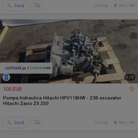
Sună
2 aug.
Seini, MM
1
/
9
100 EUR
Pompa hidraulica Hitachi HPV118HW - 23B excavator
Hitachi Zaxis ZX 250
Sună
2 aug.
Seini, MM