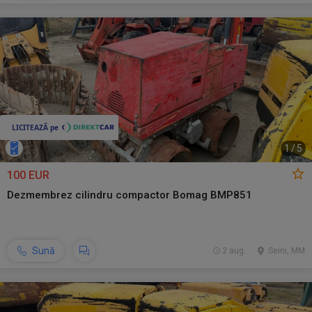
1
/
5
100 EUR
Dezmembrez cilindru compactor Bomag BMP851
Sună
2 aug.
Seini, MM