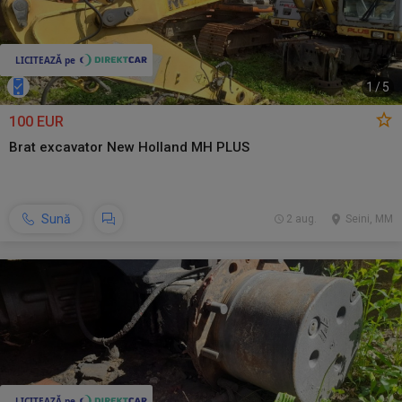
1
/
5
100 EUR
Brat excavator New Holland MH PLUS
Sună
2 aug.
Seini, MM