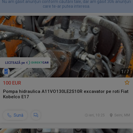
Nu am găsit anunțuri conform căutării tale, dar am găsit 306 anunțuri
care te-ar putea interesa.
1
/
7
100 EUR
Pompa hidraulica A11VO130LE2S10R excavator pe roti Fiat
Kobelco E17
Sună
ieri, 10:25
Seini, MM