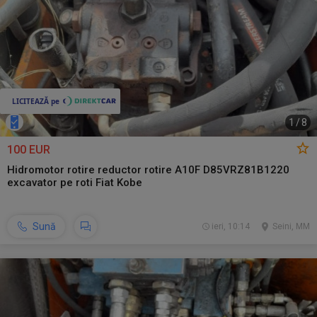
1
/
8
100 EUR
Hidromotor rotire reductor rotire A10F D85VRZ81B1220
excavator pe roti Fiat Kobe
Sună
ieri, 10:14
Seini, MM