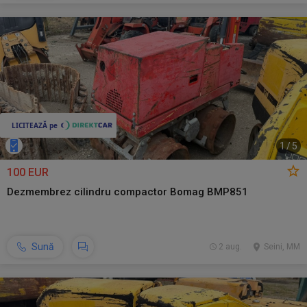
1
/
5
100 EUR
Dezmembrez cilindru compactor Bomag BMP851
Sună
2 aug.
Seini, MM