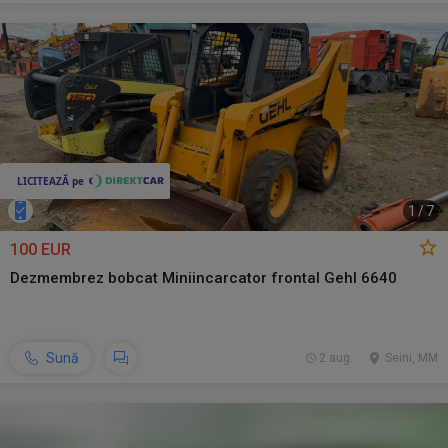
1
/
7
100 EUR
Dezmembrez bobcat Miniincarcator frontal Gehl 6640
Sună
2 aug.
Seini, MM