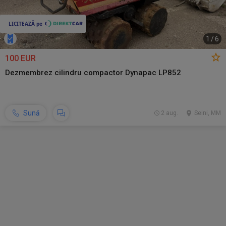
1
/
6
100 EUR
Dezmembrez cilindru compactor Dynapac LP852
Sună
2 aug.
Seini, MM