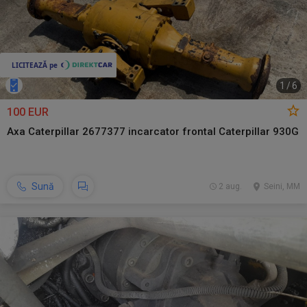
1
/
6
100 EUR
Axa Caterpillar 2677377 incarcator frontal Caterpillar 930G
Sună
2 aug.
Seini, MM