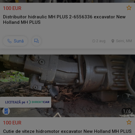
100 EUR
Distribuitor hidraulic MH PLUS 2-6556336 excavator New
Holland MH PLUS
Sună
2 aug.
Seini, MM
1
/
6
100 EUR
Cutie de viteze hidromotor excavator New Holland MH PLUS