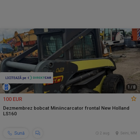
1
/
8
100 EUR
Dezmembrez bobcat Miniincarcator frontal New Holland
LS160
Sună
2 aug.
Seini, MM