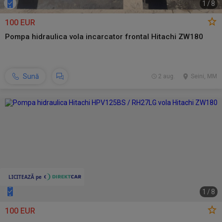
1
/
8
100 EUR
Pompa hidraulica vola incarcator frontal Hitachi ZW180
Sună
2 aug.
Seini, MM
1
/
8
100 EUR