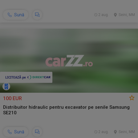
Sună
2 aug.
Seini, MM
100 EUR
Distribuitor hidraulic pentru excavator pe senile Samsung
SE210
Sună
2 aug.
Seini, MM