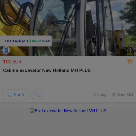
1
/
6
100 EUR
Cabina excavator New Holland MH PLUS
Sună
2 aug.
Seini, MM