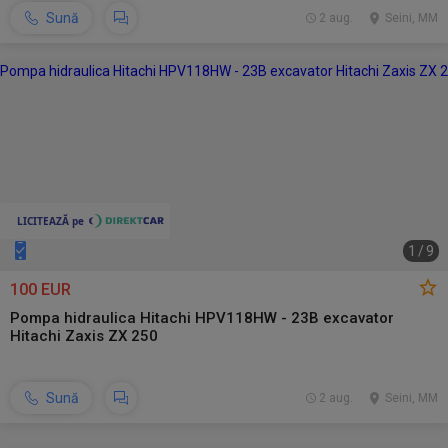
Sună
2 aug.
Seini, MM
1
/
9
100 EUR
Pompa hidraulica Hitachi HPV118HW - 23B excavator
Hitachi Zaxis ZX 250
Sună
2 aug.
Seini, MM