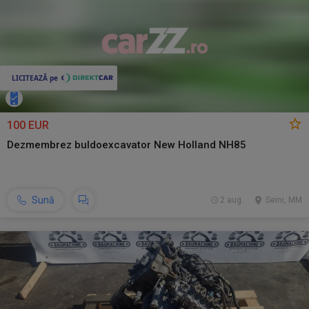
100 EUR
Dezmembrez buldoexcavator New Holland NH85
Sună
2 aug.
Seini, MM