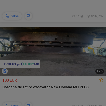
Sună
2 aug.
Seini, MM
1
/
5
100 EUR
Coroana de rotire excavator New Holland MH PLUS