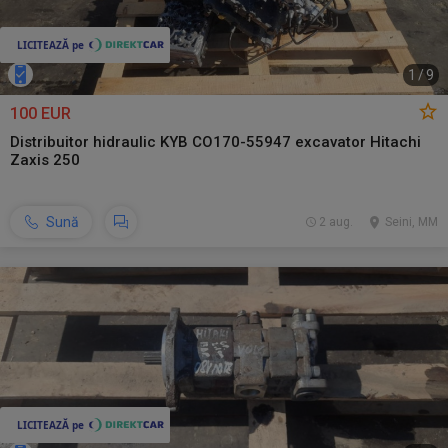
1
/
9
100 EUR
Distribuitor hidraulic KYB CO170-55947 excavator Hitachi
Zaxis 250
Sună
2 aug.
Seini, MM