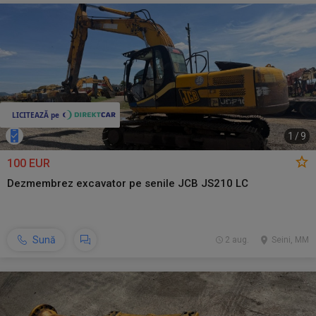
1
/
9
100 EUR
Dezmembrez excavator pe senile JCB JS210 LC
Sună
2 aug.
Seini, MM