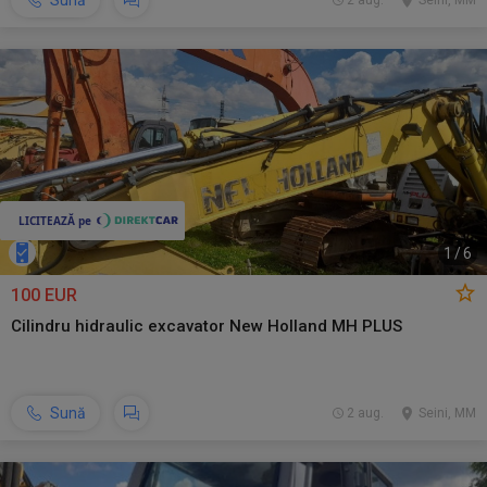
Sună
2 aug.
Seini, MM
1
/
6
100 EUR
Cilindru hidraulic excavator New Holland MH PLUS
Sună
2 aug.
Seini, MM