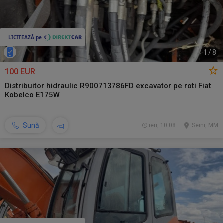
1
/
8
100 EUR
Distribuitor hidraulic R900713786FD excavator pe roti Fiat
Kobelco E175W
Sună
ieri, 10:08
Seini, MM