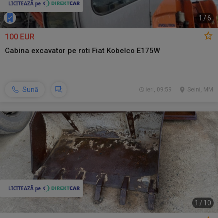
1
/
6
100 EUR
Cabina excavator pe roti Fiat Kobelco E175W
Sună
ieri, 09:59
Seini, MM
1
/
10