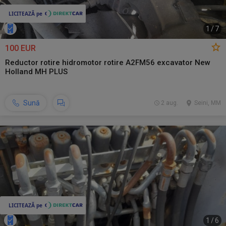
1
/
7
100 EUR
Reductor rotire hidromotor rotire A2FM56 excavator New
Holland MH PLUS
Sună
2 aug.
Seini, MM
1
/
6