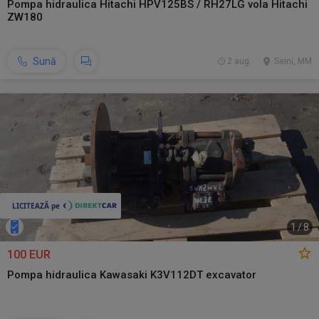
Pompa hidraulica Hitachi HPV125BS / RH27LG vola Hitachi
ZW180
Sună
2 aug.
Seini, MM
1
/
8
100 EUR
Pompa hidraulica Kawasaki K3V112DT excavator