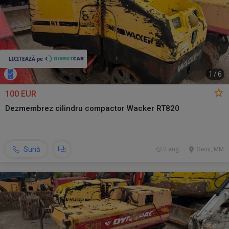
1
/
6
100 EUR
Dezmembrez cilindru compactor Wacker RT820
Sună
2 aug.
Seini, MM