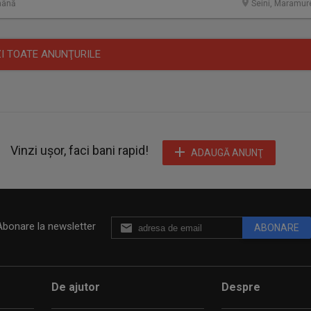
mână
Seini, Maramur
I TOATE ANUNŢURILE
Vinzi ușor, faci bani rapid!
ADAUGĂ ANUNŢ
Abonare la newsletter
ABONARE
De ajutor
Despre