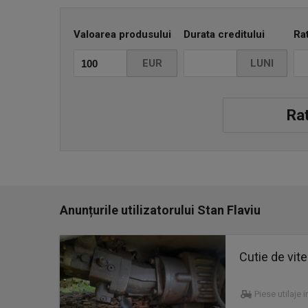
Valoarea produsului
Durata creditului
Ra
EUR
LUNI
Rat
Anunțurile utilizatorului Stan Flaviu
Cutie de vi
Piese utilaje 