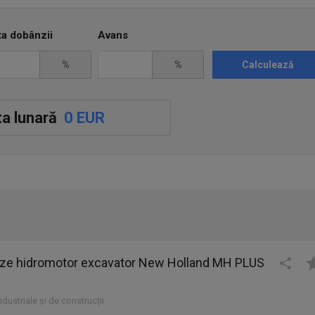
ta dobânzii
Avans
%
%
Calculează
a lunară
0 EUR
teze hidromotor excavator New Holland MH PLUS
industriale și de construcții