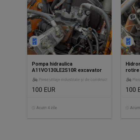
Pompa hidraulica
Hidro
A11VO130LE2S10R excavator
rotir
pe roti Fiat Kobelco E17
excava
Piese utilaje industriale și de construcții
Pies
100 EUR
100 
Acum 4 zile
Acum 