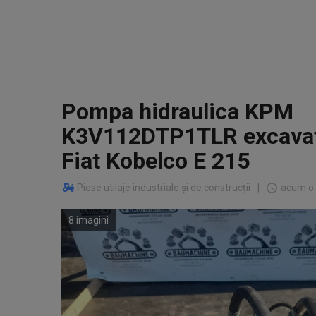
Pompa hidraulica KPM
K3V112DTP1TLR excavato
Fiat Kobelco E 215
Piese utilaje industriale și de construcții
|
acum o 
8 imagini