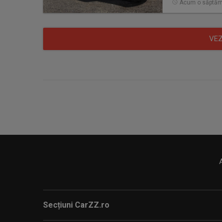
Acum o săptă
VEZ
Secțiuni CarZZ.ro