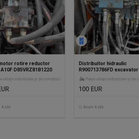
motor rotire reductor
Distribuitor hidraulic
e A10F D85VRZ81B1220
R900713786FD excavator
tor pe roti Fiat Kobe
roti Fiat Kobelco E175W
e utilaje industriale și de construcții
Piese utilaje industriale și de 
EUR
100 EUR
4 zile
Acum 4 zile