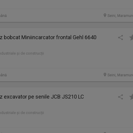
mână
Seini, Maramur
bobcat Miniincarcator frontal Gehl 6640
industriale și de construcții
mână
Seini, Maramur
excavator pe senile JCB JS210 LC
industriale și de construcții