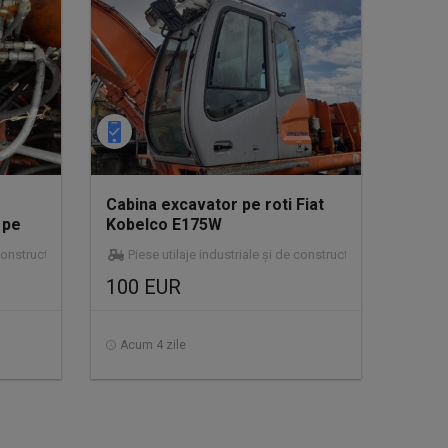
Cabina excavator pe roti Fiat
 pe
Kobelco E175W
construcții
Piese utilaje industriale și de construcții
100 EUR
Acum 4 zile