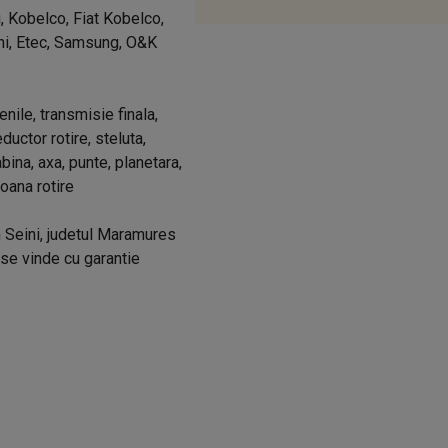
u, Kobelco, Fiat Kobelco,
hi, Etec, Samsung, O&K
enile, transmisie finala,
uctor rotire, steluta,
cabina, axa, punte, planetara,
roana rotire
n Seini, judetul Maramures
 se vinde cu garantie