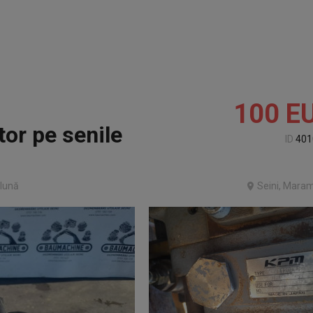
100
E
r pe senile
ID
401
lună
Seini, Mara