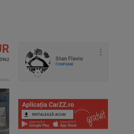
UR
Stan Flaviu
0962
COMPANIE
mures