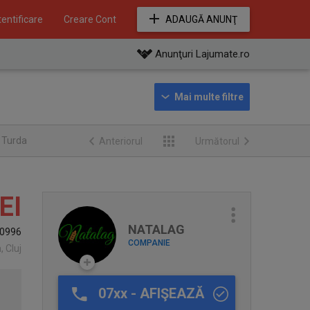
entificare
Creare Cont
ADAUGĂ ANUNŢ
Anunţuri Lajumate.ro
e Turda
Anteriorul
Următorul
EI
NATALAG
0996
COMPANIE
, Cluj
07xx - AFIŞEAZĂ