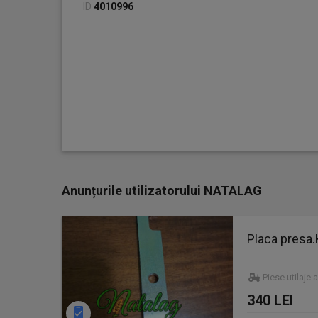
ID
4010996
Anunțurile utilizatorului NATALAG
Placa presa
Piese utilaje 
340 LEI