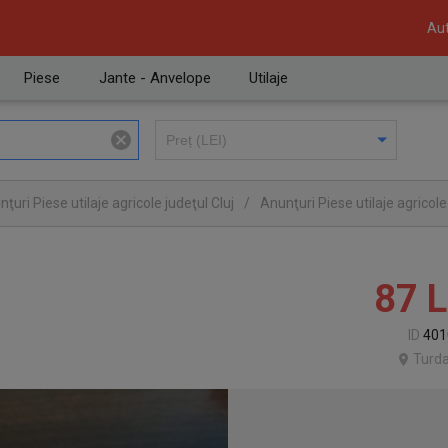
Aut
Piese
Jante - Anvelope
Utilaje
ţuri Piese utilaje agricole judeţul Cluj
/
Anunţuri Piese utilaje agricol
87
L
ID
401
Turda