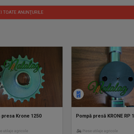
I TOATE ANUNŢURILE
n presa Krone 1250
Pompă presă KRONE RP 
e utilaje agricole
Piese utilaje agricole