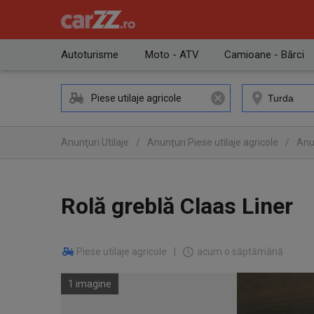
Autoturisme
Moto - ATV
Camioane - Bărci
Piese utilaje agricole
Anunţuri Utilaje
/
Anunţuri Piese utilaje agricole
/
Anun
Rolă greblă Claas Liner
Piese utilaje agricole
|
acum o săptămână
1 imagine