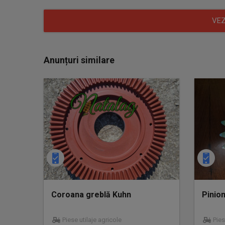
VEZ
Anunțuri similare
Coroana greblă Kuhn
Pinio
Piese utilaje agricole
Pies