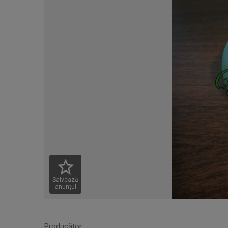
Salvează
anunțul
Producător