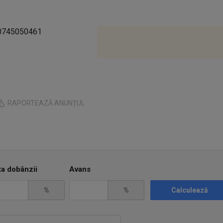
f 0745050461
RAPORTEAZĂ ANUNȚUL
ta dobânzii
Avans
%
%
Calculează