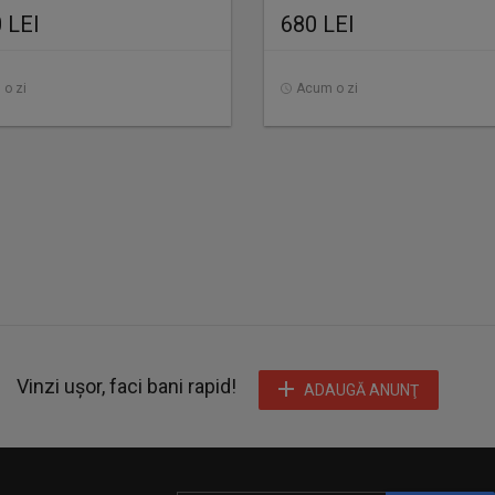
 LEI
680 LEI
o zi
Acum o zi
Vinzi ușor, faci bani rapid!
ADAUGĂ ANUNŢ