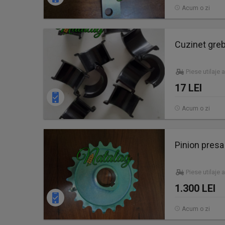
Acum o zi
Cuzinet greb
Piese utilaje 
17 LEI
Acum o zi
Pinion pres
Piese utilaje 
1.300 LEI
Acum o zi