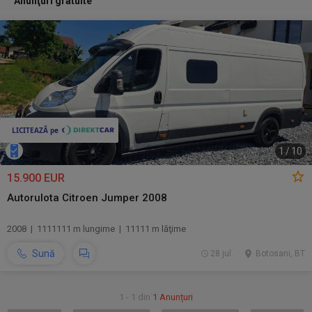
Anunţuri gratuite
1
/
10
15.900 EUR
Autorulota Citroen Jumper 2008
2008 | 1111111 m lungime | 11111 m lăţime
Sună
28 jul.
Botosani, BT
1 - 1 din
1 Anunțuri