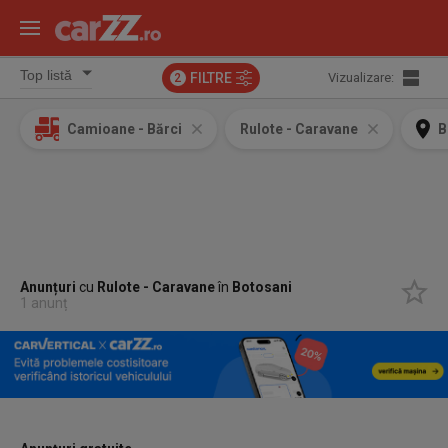
FILTRE
Vizualizare:
2
Camioane - Bărci
Rulote - Caravane
B
Anunțuri
cu
Rulote - Caravane
în
Botosani
1 anunț