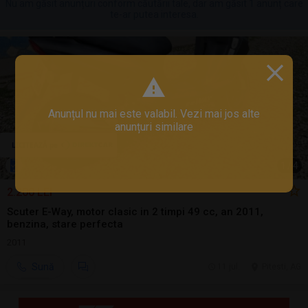
Nu am găsit anunțuri conform căutării tale, dar am găsit 1 anunț care
te-ar putea interesa.
Anunțul nu mai este valabil. Vezi mai jos alte
anunțuri similare
1
/
4
2.200 LEI
Scuter E-Way, motor clasic in 2 timpi 49 cc, an 2011,
benzina, stare perfecta
2011
Sună
11 jul.
Pitesti, AG