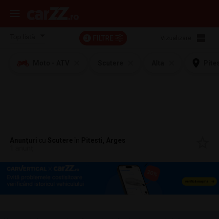
FILTRE
Vizualizare:
3
Moto - ATV
Scutere
Alta
Pite
Anunțuri
cu
Scutere
în
Pitesti, Arges
1 anunț