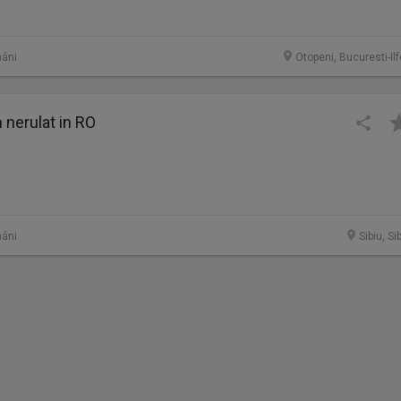
âni
Otopeni, Bucuresti-Il
nerulat in RO
âni
Sibiu, Si