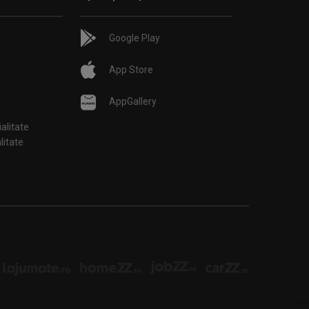
Google Play
App Store
AppGallery
ialitate
țialitate