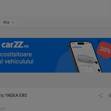
Alta
tric YADEA E8S
2025