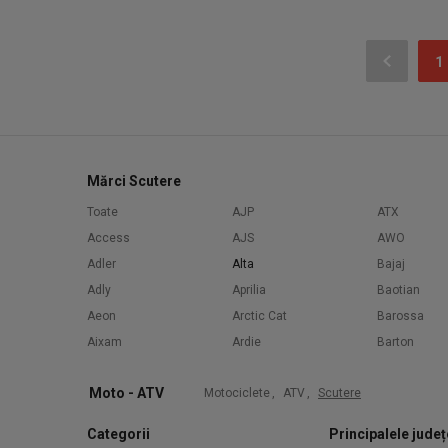
1
Mărci Scutere
Toate
AJP
ATX
Access
AJS
AWO
Adler
Alta
Bajaj
Adly
Aprilia
Baotian
Aeon
Arctic Cat
Barossa
Aixam
Ardie
Barton
Moto - ATV
Motociclete
,
ATV
,
Scutere
Categorii
Principalele județ