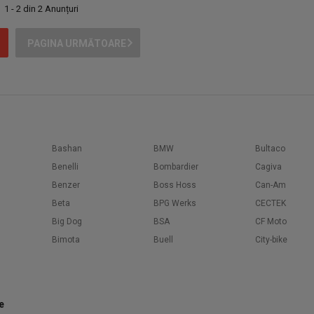
1 - 2 din 2 Anunțuri
PAGINA URMĂTOARE
Bashan
BMW
Bultaco
Benelli
Bombardier
Cagiva
Benzer
Boss Hoss
Can-Am
Beta
BPG Werks
CECTEK
Big Dog
BSA
CF Moto
Bimota
Buell
City-bike
e