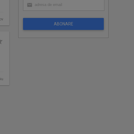
fov
ABONARE
biu