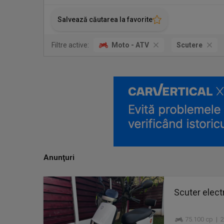
Salvează căutarea la favorite
Filtre active:
Moto - ATV
Scutere
Anunţuri
Scuter elec
75.100 cp | 