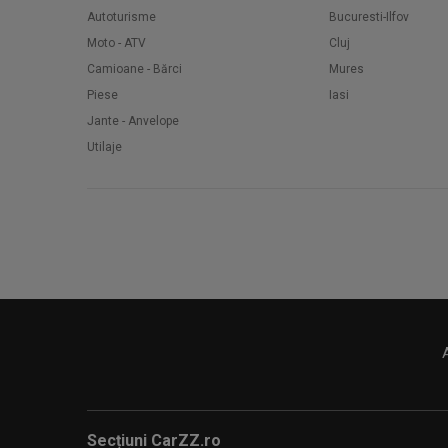
Autoturisme
Bucuresti-Ilfov
Moto - ATV
Cluj
Camioane - Bărci
Mures
Piese
Iasi
Jante - Anvelope
Utilaje
Secțiuni CarZZ.ro