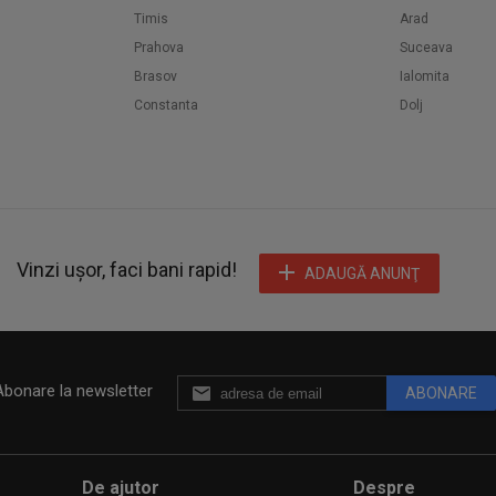
Timis
Arad
Prahova
Suceava
Brasov
Ialomita
Constanta
Dolj
Vinzi ușor, faci bani rapid!
ADAUGĂ ANUNŢ
Abonare la newsletter
ABONARE
De ajutor
Despre