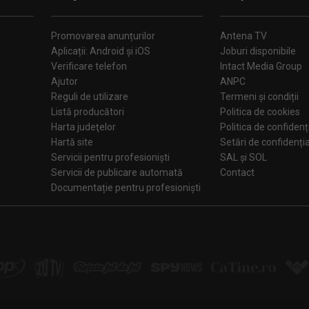
Promovarea anunțurilor
Antena TV
Aplicații: Android și iOS
Joburi disponibile
Verificare telefon
Intact Media Group
Ajutor
ANPC
Reguli de utilizare
Termeni și condiții
Listă producători
Politica de cookies
Harta judeţelor
Politica de confidenț
Hartă site
Setări de confiden
Servicii pentru profesioniști
SAL și SOL
Servicii de publicare automată
Contact
Documentație pentru profesioniști