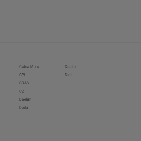
Cobra Moto
Diablo
CPI
Dinli
CR&S
CZ
Daelim
Derbi