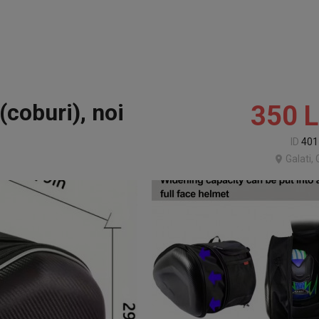
(coburi), noi
350
L
ID
401
Galati, 