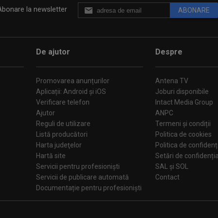
Abonare la newsletter
ABONARE
De ajutor
Despre
Promovarea anunțurilor
Antena TV
Aplicații: Android și iOS
Joburi disponibile
Verificare telefon
Intact Media Group
Ajutor
ANPC
Reguli de utilizare
Termeni și condiții
Listă producători
Politica de cookies
Harta judeţelor
Politica de confidenț
Hartă site
Setări de confiden
Servicii pentru profesioniști
SAL și SOL
Servicii de publicare automată
Contact
Documentație pentru profesioniști