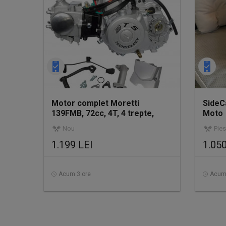
Motor complet Moretti
SideCa
139FMB, 72cc, 4T, 4 trepte,
Moto
ambreiaj manual
Nou
Pie
1.199 LEI
1.050
Acum 3 ore
Acum