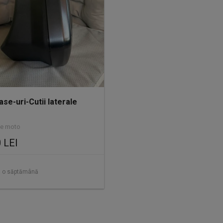
se-uri-Cutii laterale
se moto
 LEI
 o săptămână