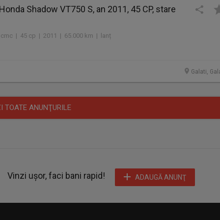
Honda Shadow VT750 S, an 2011, 45 CP, stare
 cmc | 45 cp | 2011 | 65.000 km | lanț
Galati, Gal
I TOATE ANUNŢURILE
Vinzi ușor, faci bani rapid!
ADAUGĂ ANUNŢ