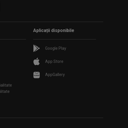
Aplicații disponibile
Google Play
App Store
AppGallery
ialitate
țialitate