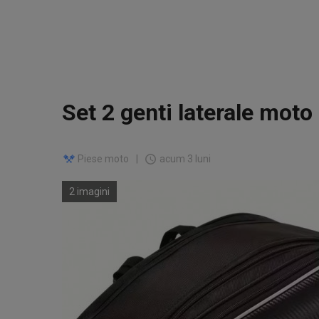
Set 2 genti laterale moto 
Piese moto
|
acum 3 luni
2 imagini