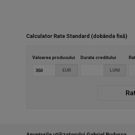
Calculator Rate Standard (dobânda fixă)
Valoarea produsului
Durata creditului
Ra
EUR
LUNI
Rat
Anunțurile utilizatorului Gabriel Budurca