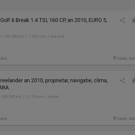
olf 6 Break 1.4 TSI, 160 CP, an 2010, EURO 5,
 | 193.000 km | 1.390 cmc | benzină
mână
Galati, Gal
eelander an 2010, proprietar, navigatie, clima,
ARA
 290.000 km | 2.179 cmc | diesel
mână
Galati, Gal