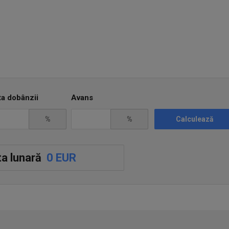
ta dobânzii
Avans
%
%
Calculează
a lunară
0 EUR