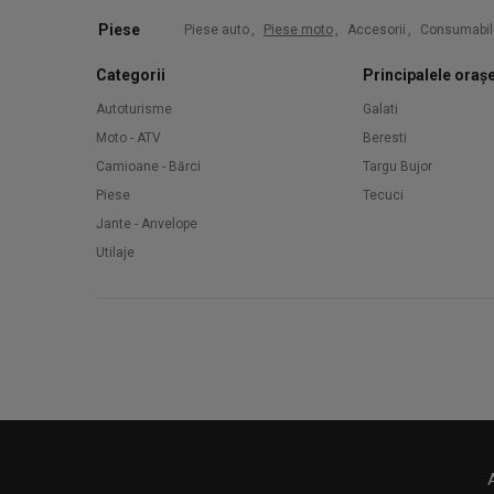
Piese
Piese auto
,
Piese moto
,
Accesorii
,
Consumabil
Categorii
Principalele oraș
Autoturisme
Galati
Moto - ATV
Beresti
Camioane - Bărci
Targu Bujor
Piese
Tecuci
Jante - Anvelope
Utilaje