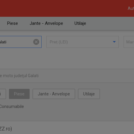
Aut
Piese
Jante - Anvelope
Utilaje
e moto judeţul Galati
i
Piese
Jante - Anvelope
Utilaje
Consumabile
ZZ.ro)