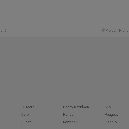
mână
Ploiesti, Prah
CF Moto
Harley-Davidson
KTM
Derbi
Honda
Peugeot
Ducati
Kawasaki
Piaggio