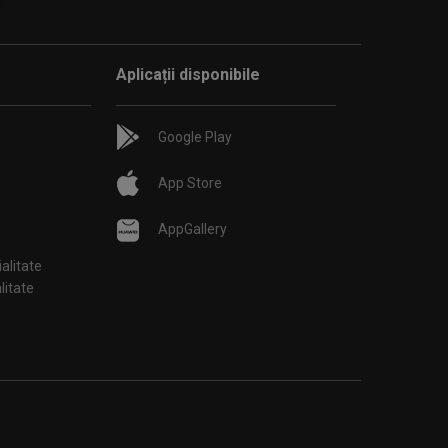
Aplicații disponibile
Google Play
App Store
AppGallery
ialitate
țialitate