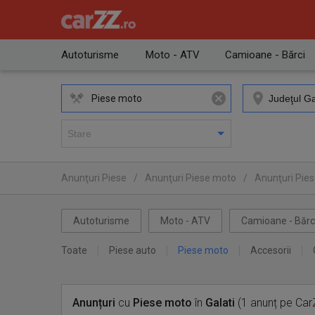
Autoturisme
Moto - ATV
Camioane - Bărci
Piese moto
Anunţuri Piese
/
Anunţuri Piese moto
/
Anunţuri Pies
Autoturisme
Moto - ATV
Camioane - Bărc
Toate
Piese auto
Piese moto
Accesorii
Anunțuri
cu
Piese moto
în
Galati
(1 anunț pe Car