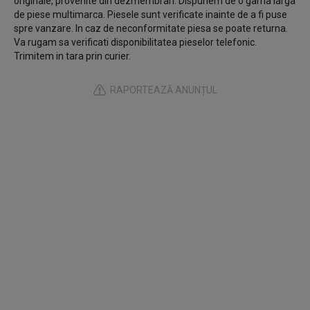
originale, provenite din dezmembrari. Dispunem de o gama larga
de piese multimarca. Piesele sunt verificate inainte de a fi puse
spre vanzare. In caz de neconformitate piesa se poate returna.
Va rugam sa verificati disponibilitatea pieselor telefonic.
Trimitem in tara prin curier.
RAPORTEAZĂ ANUNȚUL