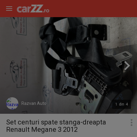
Razvan Auto
1
din
4
Set centuri spate stanga-dreapta
Renault Megane 3 2012