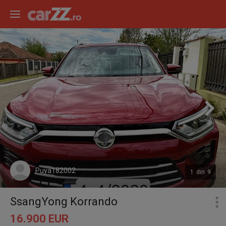
Puya182002
1
din
9
SsangYong Korrando
16.900 EUR