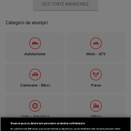
VEZI TOATE ANUNŢURILE
Categorii de anunțuri
Autoturisme
Moto - ATV
Camioane - Bărci
Piese
Jante - Anvelope
Utilaje
Nouă ne pasă ca datele tale personale să rămână confidențiale
Noi și partenerii noștri
589
stocăm și/sau accesăm informații pe dispozitivul dvs., precum identificatorii cookie unici pentru prelucrarea datelor