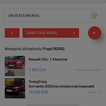
SALVEAZĂ ANUNȚUL
URMĂTORUL ANUNŢ
Anunțurile utilizatorului
Puya182002
Renault Clio. 1.4 benzina
1.800 EUR
Acum o săptămână
SsangYong
Korrando/2020/euro6/automat/impecabil
16.900 EUR
Acum o zi