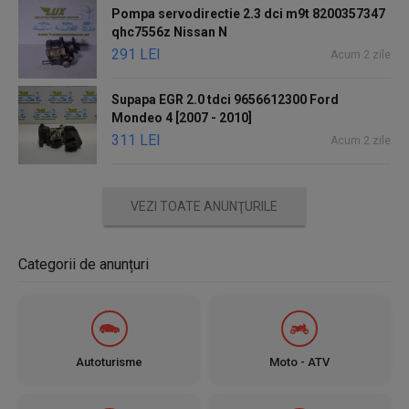
Pompa servodirectie 2.3 dci m9t 8200357347
qhc7556z Nissan N
291 LEI
Acum 2 zile
Supapa EGR 2.0 tdci 9656612300 Ford
Mondeo 4 [2007 - 2010]
311 LEI
Acum 2 zile
VEZI TOATE ANUNŢURILE
Categorii de anunțuri
Autoturisme
Moto - ATV