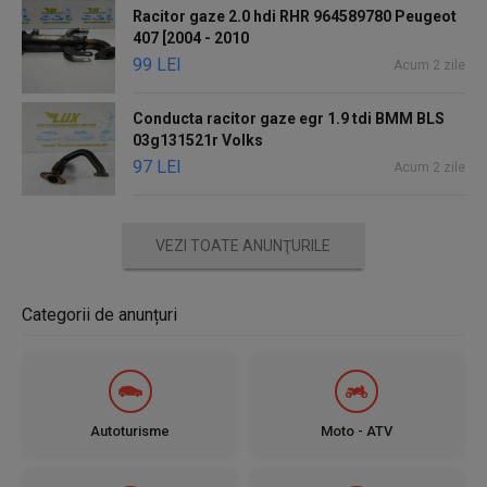
Racitor gaze 2.0 hdi RHR 964589780 Peugeot
407 [2004 - 2010
99 LEI
Acum 2 zile
Conducta racitor gaze egr 1.9 tdi BMM BLS
03g131521r Volks
97 LEI
Acum 2 zile
VEZI TOATE ANUNŢURILE
Categorii de anunțuri
Autoturisme
Moto - ATV