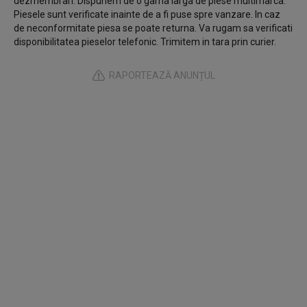
dezmembrari. Dispunem de o gama larga de piese multimarca.
Piesele sunt verificate inainte de a fi puse spre vanzare. In caz
de neconformitate piesa se poate returna. Va rugam sa verificati
disponibilitatea pieselor telefonic. Trimitem in tara prin curier.
RAPORTEAZĂ ANUNȚUL