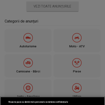
VEZI TOATE ANUNŢURILE
Categorii de anunțuri
Autoturisme
Moto - ATV
Camioane - Bărci
Piese
Jante - Anvelope
Utilaje
Nouă ne pasă ca datele tale personale să rămână confidențiale