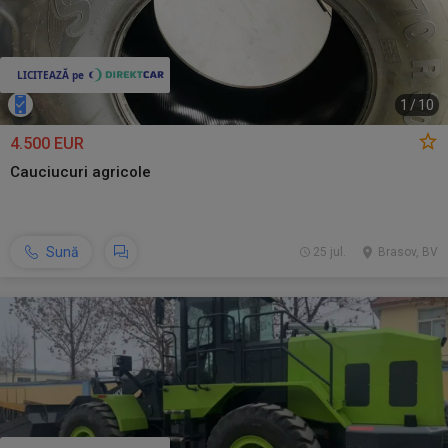
1
/
10
4.500 EUR
Cauciucuri agricole
Sună
25 jul.
Brasov, BV