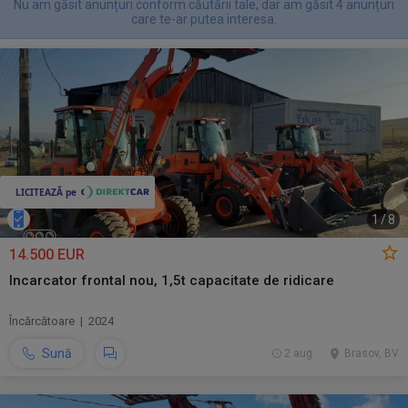
Nu am găsit anunțuri conform căutării tale, dar am găsit 4 anunțuri
care te-ar putea interesa.
1
/
8
14.500 EUR
Incarcator frontal nou, 1,5t capacitate de ridicare
Încărcătoare | 2024
Sună
2 aug.
Brasov, BV