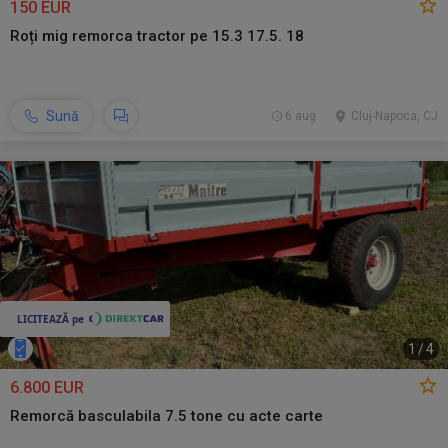
150 EUR
Roți mig remorca tractor pe 15.3 17.5. 18
Sună
6 aug.
Cluj-Napoca, CJ
1
/
4
6.800 EUR
Remorcă basculabila 7.5 tone cu acte carte