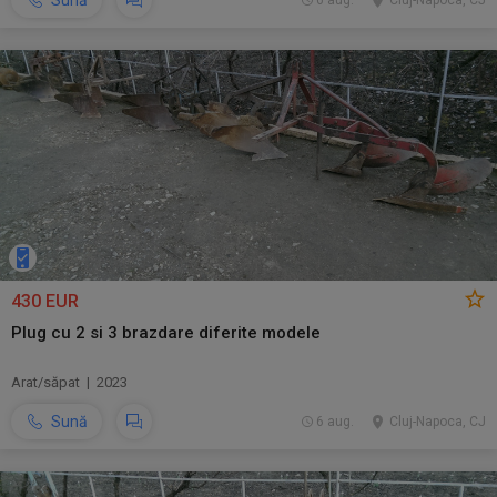
Sună
6 aug.
Cluj-Napoca, CJ
430 EUR
Plug cu 2 si 3 brazdare diferite modele
Arat/săpat | 2023
Sună
6 aug.
Cluj-Napoca, CJ