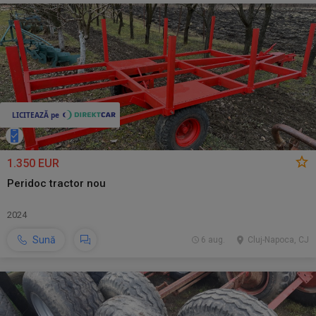
1.350 EUR
Peridoc tractor nou
2024
Sună
6 aug.
Cluj-Napoca, CJ