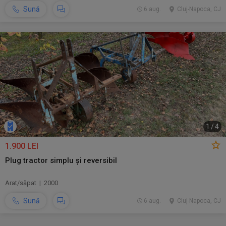
Sună
6 aug.
Cluj-Napoca, CJ
1
/
4
1.900 LEI
Plug tractor simplu și reversibil
Arat/săpat | 2000
Sună
6 aug.
Cluj-Napoca, CJ