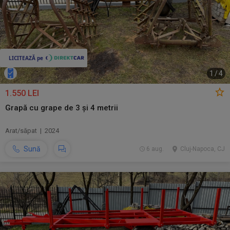
1
/
4
1.550 LEI
Grapă cu grape de 3 și 4 metrii
Arat/săpat | 2024
Sună
6 aug.
Cluj-Napoca, CJ