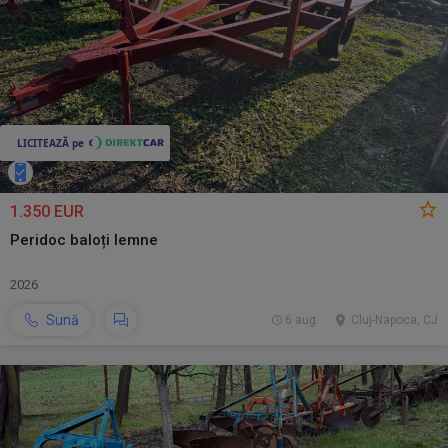
1.350 EUR
Peridoc baloți lemne
2026
Sună
6 aug.
Cluj-Napoca, CJ