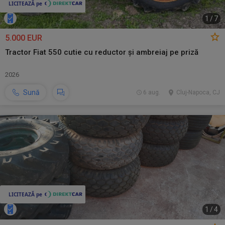
1
/
7
5.000 EUR
Tractor Fiat 550 cutie cu reductor și ambreiaj pe priză
2026
Sună
6 aug.
Cluj-Napoca, CJ
1
/
4