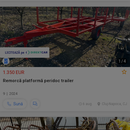
1
/
4
1.350 EUR
Remorcă platformă peridoc trailer
9 | 2024
Sună
6 aug.
Cluj-Napoca, CJ