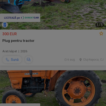
1
/
5
300 EUR
Plug pentru tractor
Arat/săpat | 2026
Sună
6 aug.
Cluj-Napoca, CJ