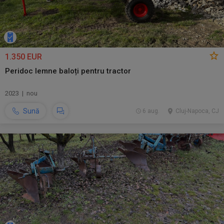
1.350 EUR
Peridoc lemne baloți pentru tractor
2023 | nou
Sună
6 aug.
Cluj-Napoca, CJ