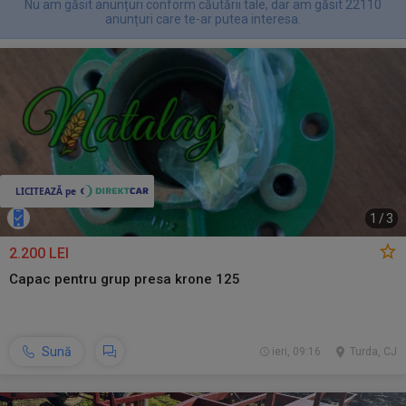
Nu am găsit anunțuri conform căutării tale, dar am găsit 22110
anunțuri care te-ar putea interesa.
1
/
3
2.200 LEI
Capac pentru grup presa krone 125
Sună
ieri, 09:16
Turda, CJ