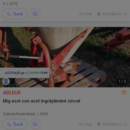
9 | 2010
Sună
6 aug.
Cluj-Napoca, CJ
1
/
3
400 EUR
Mig azot con azot îngrășământ zincat
Cultivat/Însămânţat | 2009
Sună
6 aug.
Cluj-Napoca, CJ