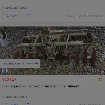
Arat/săpat | 2023
Sună
6 aug.
Cluj-Napoca, CJ
820 EUR
Disc agricol dupa tractor de 2.20m pe rulmenti
Arat/săpat | 2024