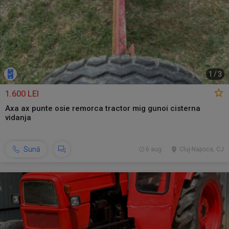
1
/
3
1.600 LEI
Axa ax punte osie remorca tractor mig gunoi cisterna
vidanja
Sună
6 aug.
Cluj-Napoca, CJ