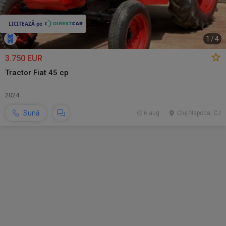
1
/
4
3.750 EUR
Tractor Fiat 45 cp
2024
Sună
6 aug.
Cluj-Napoca, CJ