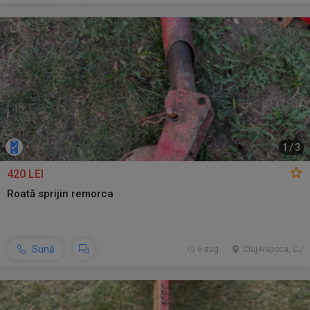
1
/
3
420 LEI
Roată sprijin remorca
Sună
6 aug.
Cluj-Napoca, CJ