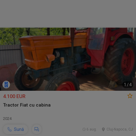
1
/
4
4.100 EUR
Tractor Fiat cu cabina
2024
Sună
6 aug.
Cluj-Napoca, CJ