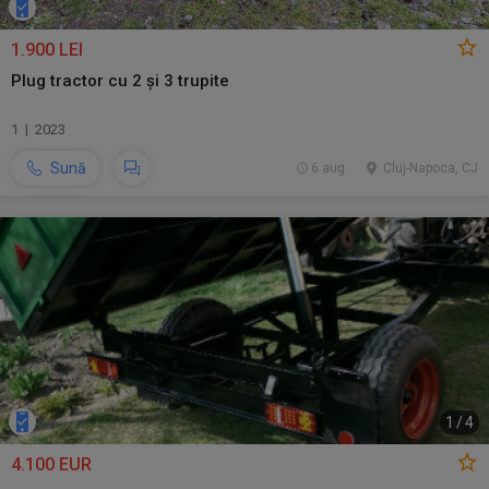
1.900 LEI
Plug tractor cu 2 și 3 trupite
1 | 2023
Sună
6 aug.
Cluj-Napoca, CJ
1
/
4
4.100 EUR