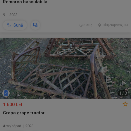
Remorca basculabila
9 | 2023
Sună
6 aug.
Cluj-Napoca, CJ
1
/
3
1.600 LEI
Grapa grape tractor
Arat/săpat | 2023