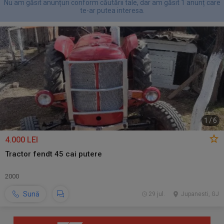
Nu am găsit anunțuri conform căutării tale, dar am găsit 1 anunț care
te-ar putea interesa.
1
/
6
4.000 LEI
Tractor fendt 45 cai putere
2000
Sună
29 jul.
Jupanesti, GJ