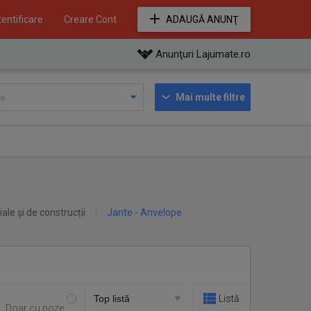
entificare
Creare Cont
ADAUGĂ ANUNŢ
Anunţuri Lajumate.ro
Mai multe filtre
iale și de construcții
Jante - Anvelope
Listă
Doar cu poze