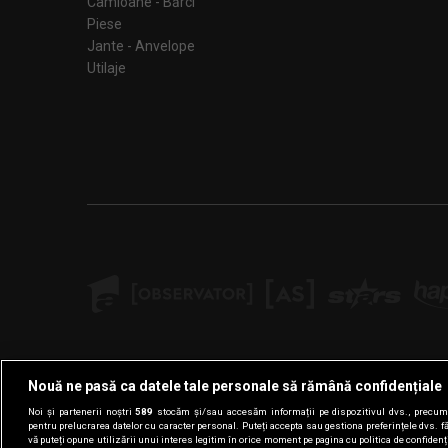
Camioane - Bărci
Piese
Jante - Anvelope
Utilaje
Nouă ne pasă ca datele tale personale să rămână confidențiale
Noi și partenerii noștri
589
stocăm și/sau accesăm informații pe dispozitivul dvs., precum i
pentru prelucrarea datelor cu caracter personal. Puteți accepta sau gestiona preferințele dvs. f
vă puteți opune utilizării unui interes legitim în orice moment pe pagina cu politica de confidenția