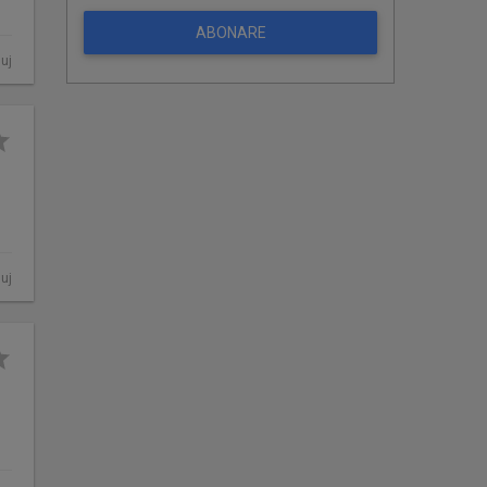
ABONARE
luj
luj