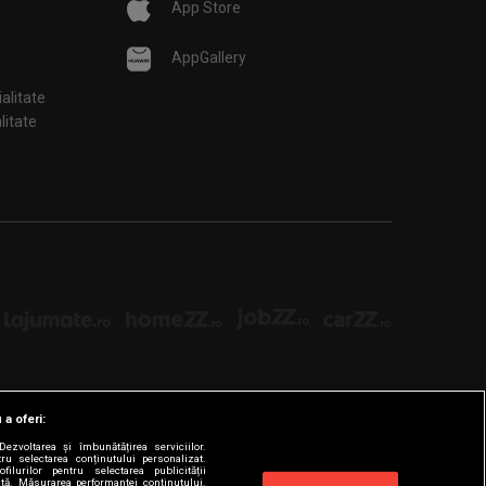
App Store
AppGallery
ialitate
țialitate
 a oferi:
ezvoltarea și îmbunătățirea serviciilor.
tru selectarea conținutului personalizat.
filurilor pentru selectarea publicității
zată. Măsurarea performanței conținutului.