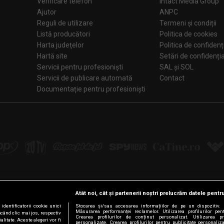
Verificare telefon
Intact Media Group
Ajutor
ANPC
Reguli de utilizare
Termeni și condiții
Listă producători
Politica de cookies
Harta judeţelor
Politica de confidenț
Hartă site
Setări de confiden
Servicii pentru profesioniști
SAL și SOL
Servicii de publicare automată
Contact
Documentație pentru profesioniști
Atât noi, cât și partenerii noștri prelucrăm datele pentru
Urmărește-ne pe:
dentificatorii cookie unici
Stocarea și/sau accesarea informațiilor de pe un dispozitiv. D
Măsurarea performanței reclamelor. Utilizarea profilurilor pen
ăcând clic mai jos, respectiv
Crearea profilurilor de conținut personalizat. Utilizarea pro
litate. Aceste alegeri vor fi
personalizate. Crearea profilurilor pentru publicitate personali