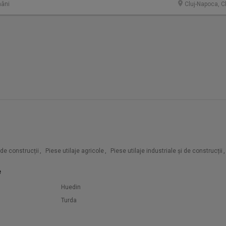
âni
Cluj-Napoca, C
i de construcții
,
Piese utilaje agricole
,
Piese utilaje industriale și de construcții
,
e
Huedin
Turda