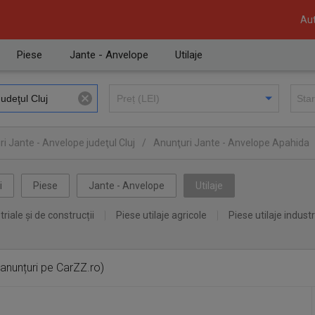
Aut
Piese
Jante - Anvelope
Utilaje
i Jante - Anvelope judeţul Cluj
/
Anunţuri Jante - Anvelope Apahida
i
Piese
Jante - Anvelope
Utilaje
triale și de construcții
Piese utilaje agricole
Piese utilaje industr
anunțuri pe CarZZ.ro)