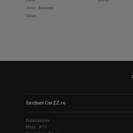
Piese
Gherla
Jante - Anvelope
Utilaje
Secțiuni CarZZ.ro
Autoturisme
Moto - ATV