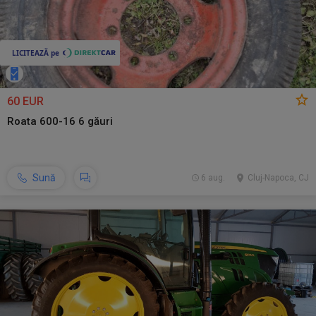
60 EUR
Roata 600-16 6 găuri
Sună
6 aug.
Cluj-Napoca, CJ