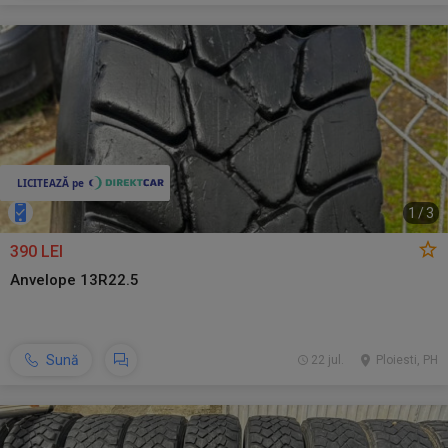
1
/
3
390 LEI
Anvelope 13R22.5
Sună
22 jul.
Ploiesti, PH