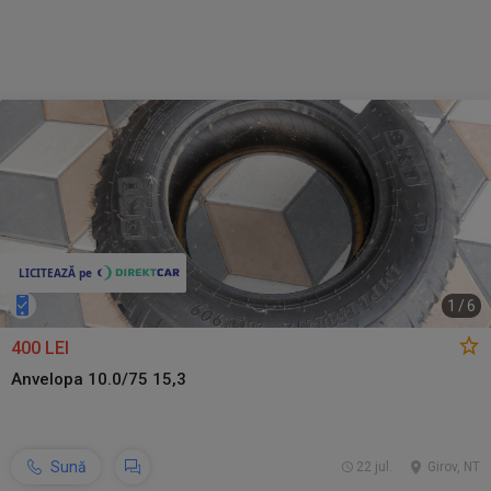
1
/
6
400 LEI
Anvelopa 10.0/75 15,3
Sună
22 jul.
Girov, NT