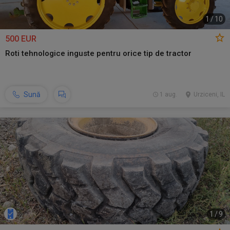
1
/
10
500 EUR
Roti tehnologice inguste pentru orice tip de tractor
Sună
1 aug.
Urziceni, IL
1
/
9