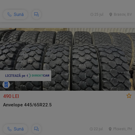
Sună
25 jul.
Brasov, BV
490 LEI
Anvelope 445/65R22.5
Sună
22 jul.
Ploiesti, PH