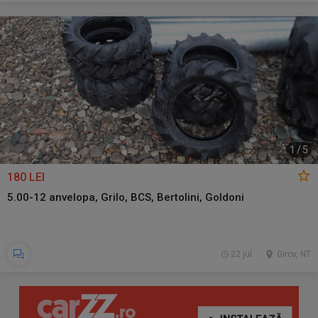
1
/
5
180 LEI
5.00-12 anvelopa, Grilo, BCS, Bertolini, Goldoni
22 jul.
Girov, NT