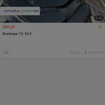
1
/
4
290 LEI
Anvelope 12-16.5
22 jul.
Ploiesti, PH