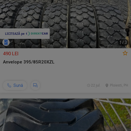
1
/
3
490 LEI
Anvelope 395/85R20XZL
Sună
22 jul.
Ploiesti, PH