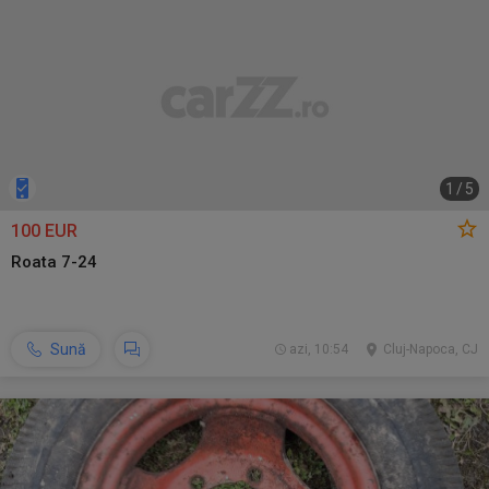
1
/
5
100 EUR
Roata 7-24
Sună
azi, 10:54
Cluj-Napoca, CJ