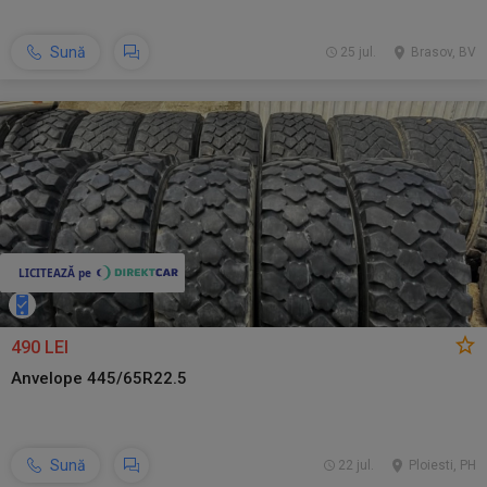
Sună
25 jul.
Brasov, BV
490 LEI
Anvelope 445/65R22.5
Sună
22 jul.
Ploiesti, PH