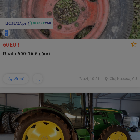
60 EUR
Roata 600-16 6 găuri
Sună
azi, 10:51
Cluj-Napoca, CJ