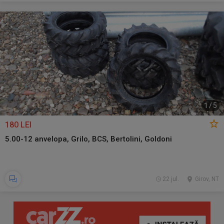
1
/
5
180 LEI
5.00-12 anvelopa, Grilo, BCS, Bertolini, Goldoni
22 jul.
Girov, NT