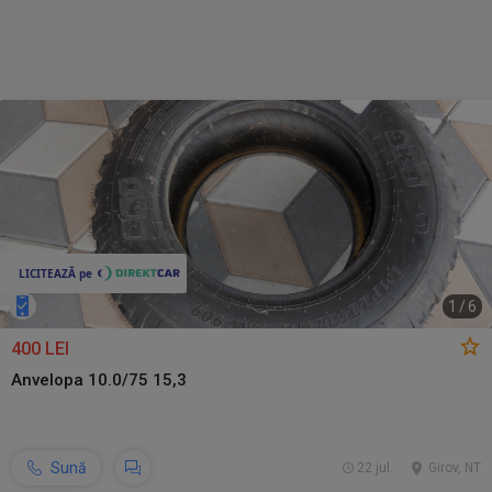
1
/
6
400 LEI
Anvelopa 10.0/75 15,3
Sună
22 jul.
Girov, NT