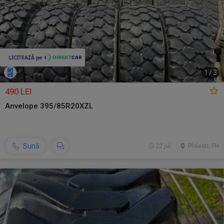
1
/
3
490 LEI
Anvelope 395/85R20XZL
Sună
22 jul.
Ploiesti, PH