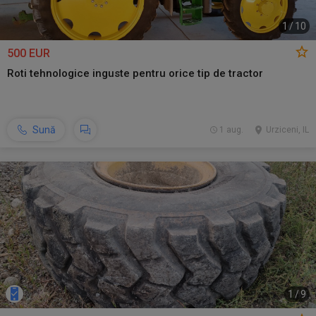
1
/
10
500 EUR
Roti tehnologice inguste pentru orice tip de tractor
Sună
1 aug.
Urziceni, IL
1
/
9