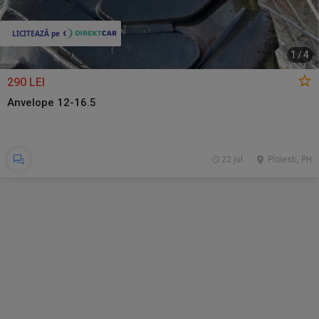
1
/
4
290 LEI
Anvelope 12-16.5
22 jul.
Ploiesti, PH