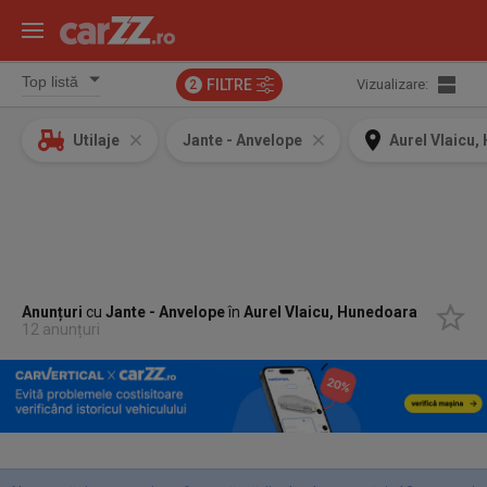
FILTRE
Vizualizare:
2
Utilaje
Jante - Anvelope
Aurel Vlaicu
Anunțuri
cu
Jante - Anvelope
în
Aurel Vlaicu, Hunedoara
12 anunțuri