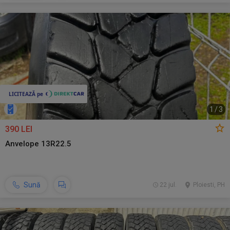
1
/
3
390 LEI
Anvelope 13R22.5
Sună
22 jul.
Ploiesti, PH