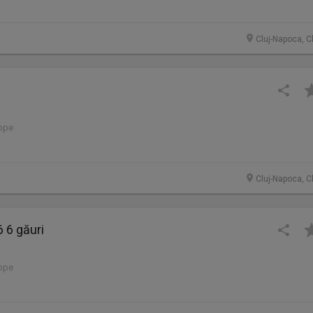
Cluj-Napoca, C
lope
Cluj-Napoca, C
 6 găuri
lope