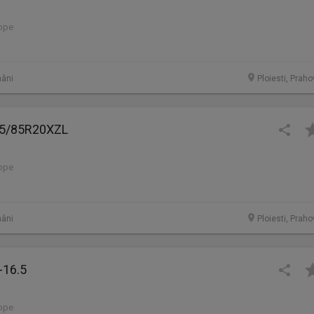
lope
âni
Ploiesti, Prah
95/85R20XZL
lope
âni
Ploiesti, Prah
-16.5
lope