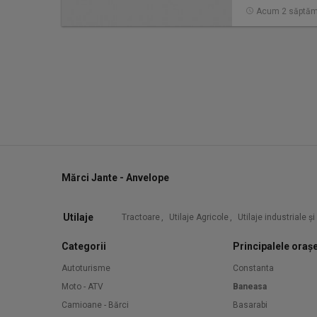
Acum 2 săptăm
Mărci Jante - Anvelope
Utilaje
Tractoare
,
Utilaje Agricole
,
Utilaje industriale ș
Categorii
Principalele oraș
Autoturisme
Constanta
Moto - ATV
Baneasa
Camioane - Bărci
Basarabi