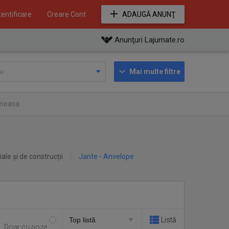
entificare
Creare Cont
ADAUGĂ ANUNŢ
Anunţuri Lajumate.ro
Mai multe filtre
aneasa
iale și de construcții
Jante - Anvelope
Listă
Doar cu poze