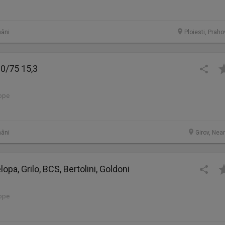
âni
Ploiesti, Prah
0/75 15,3
lope
âni
Girov, Nea
opa, Grilo, BCS, Bertolini, Goldoni
lope