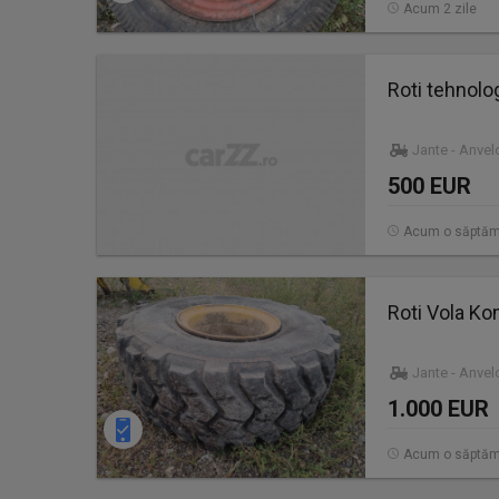
Acum 2 zile
Roti tehnolog
Jante - Anve
500 EUR
Acum o săptă
Roti Vola K
Jante - Anve
1.000 EUR
Acum o săptă