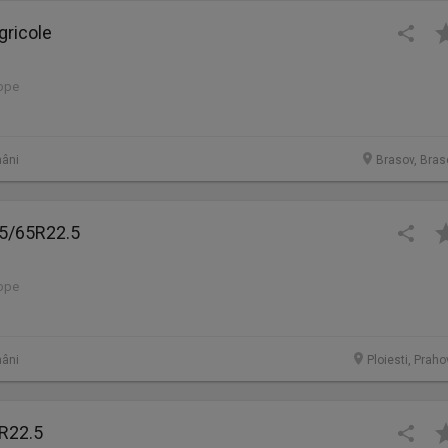
gricole
lope
âni
Brasov, Bras
5/65R22.5
lope
âni
Ploiesti, Prah
R22.5