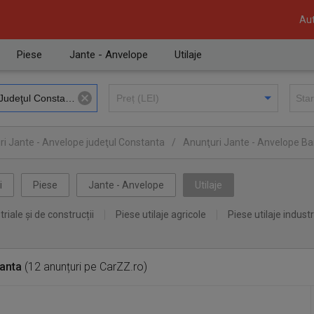
Aut
Piese
Jante - Anvelope
Utilaje
i Jante - Anvelope judeţul Constanta
/
Anunţuri Jante - Anvelope B
i
Piese
Jante - Anvelope
Utilaje
triale și de construcții
Piese utilaje agricole
Piese utilaje industr
anta
(12 anunțuri pe CarZZ.ro)