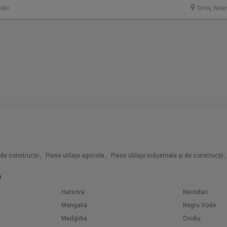
âni
Girov, Nea
i de construcții
,
Piese utilaje agricole
,
Piese utilaje industriale și de construcții
,
e
Harsova
Navodari
Mangalia
Negru Voda
Medgidia
Ovidiu