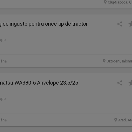
Cluj-Napoca, C
ice inguste pentru orice tip de tractor
lope
mână
Urziceni, Ialom
omatsu WA380-6 Anvelope 23.5/25
lope
mână
Arad, Ar