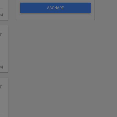
ABONARE
luj
luj