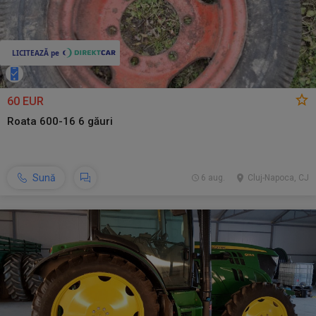
60 EUR
Roata 600-16 6 găuri
Sună
6 aug.
Cluj-Napoca, CJ