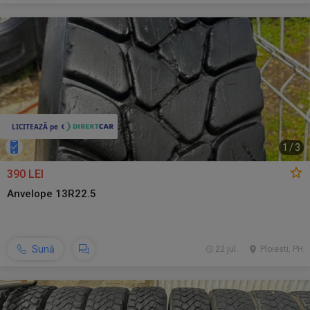
1
/
3
390 LEI
Anvelope 13R22.5
Sună
22 jul.
Ploiesti, PH