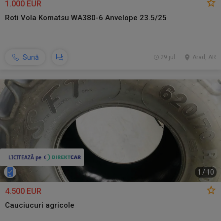
1.000 EUR
Roti Vola Komatsu WA380-6 Anvelope 23.5/25
Sună
29 jul.
Arad, AR
1
/
10
4.500 EUR
Cauciucuri agricole