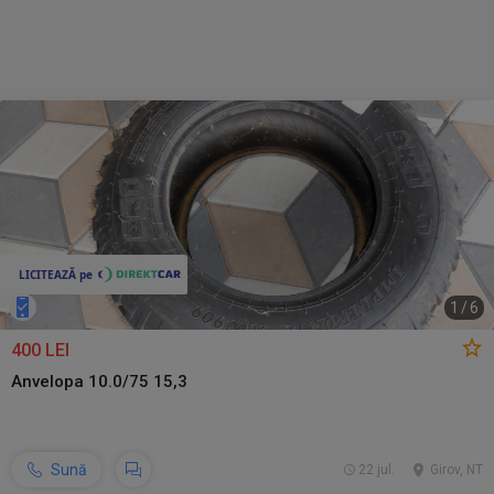
1
/
6
400 LEI
Anvelopa 10.0/75 15,3
Sună
22 jul.
Girov, NT