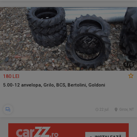
1
/
5
180 LEI
5.00-12 anvelopa, Grilo, BCS, Bertolini, Goldoni
22 jul.
Girov, NT