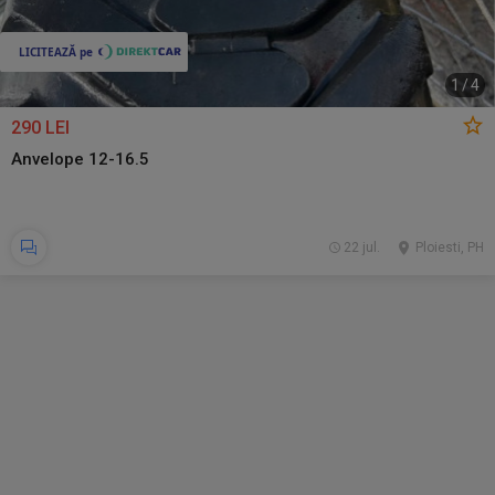
1
/
4
290 LEI
Anvelope 12-16.5
22 jul.
Ploiesti, PH