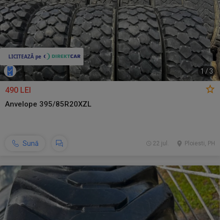
1
/
3
490 LEI
Anvelope 395/85R20XZL
Sună
22 jul.
Ploiesti, PH