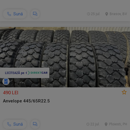
Sună
25 jul.
Brasov, BV
490 LEI
Anvelope 445/65R22.5
Sună
22 jul.
Ploiesti, PH