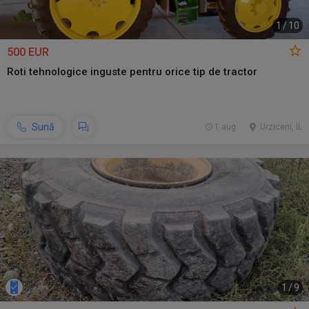
1
/
10
500 EUR
Roti tehnologice inguste pentru orice tip de tractor
Sună
1 aug.
Urziceni, IL
1
/
9